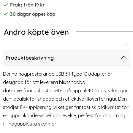
Frakt från 19 kr
30 dagar öppet köp
Andra köpte även
on Kabel - Röd
MacBook MagSafe 2 till USB-C Ada
Tech-Protect 8in1 USB-C/USB-A - USB-C/USB-A/SD/TF/AV3.5
140
Produktbeskrivning
Denna högpresterande USB 3.1 Type-C adapter är
designad för att leverera blixtsnabba
dataöverföringshastigheter på upp till 40 Gbps, vilket gör
den idealisk för snabba och effektiva filöverföringar. Den
stödjer 8K-upplösning, vilket ger fantastisk bildkvalitet för
en uppslukande visuell upplevelse, perfekt för anslutning
till högupplösta skärmar.
MacBook MagSafe 2 till USB-
140W USB 3.1 USB-C Hane till