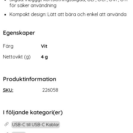
för säker användning
Kompakt design: Lätt att bära och enkel att använda
Egenskaper
Egenskaper/attribut för denna produkt
Attribut
Värde
Färg
Vit
Nettovikt (g)
4 g
Produktinformation
SKU:
226058
I följande kategori(er)
USB-C till USB-C Kablar