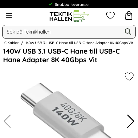
Frakt från 19 kr
Meny
Mina favorit
Sök
Ge
Sök på Teknikhallen
SB-C Kablar
140W USB 3.1 USB-C Hane till USB-C Hane Adapter 8K 40Gbps Vit
Hoppa
140W USB 3.1 USB-C Hane till USB-C
över
Hane Adapter 8K 40Gbps Vit
Bilder
Mar