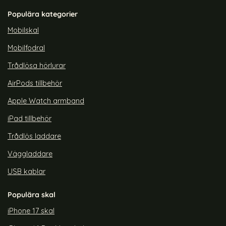
Art. nr 226055
Art. nr 226053
40Gbps Vit
40Gbps Vit
Populära kategorier
rea pris
rea pris
129 kr
129 kr
UX-Hona Adapter Svart
 3.1 USB-C Hane till USB-C Hona Adapter 8K 40Gbps Vit
140W USB 3.1 USB-C Hane till USB-
Köp
140W U
Köp
Lagervara
Lagervara
Mobilskal
Tillgänglighet:
Tillgänglighet:
Mobilfodral
Trådlösa hörlurar
AirPods tillbehör
Apple Watch armband
iPad tillbehör
Trådlös laddare
Väggladdare
USB kablar
Populära skal
iPhone 17 skal