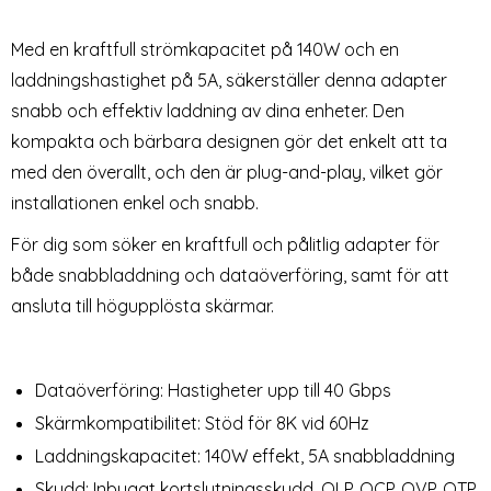
C Adapter Snabbladdning
USB-C Hona Adapter 8K
Art. nr 220391
Art. nr 226056
40Gbps Vit
rea pris
rea pris
209 kr
129 kr
Med en kraftfull strömkapacitet på 140W och en
tect 8in1 USB-C/USB-A - USB-C/USB-A/SD/TF/AV3.5
Book MagSafe 2 till USB-C Adapter Snabbladdning
140W USB 3.1 USB-C Hane till USB-
Köp
Köp
Snart slutsåld!
Lagervara
Tillgänglighet:
laddningshastighet på 5A, säkerställer denna adapter
snabb och effektiv laddning av dina enheter. Den
kompakta och bärbara designen gör det enkelt att ta
med den överallt, och den är plug-and-play, vilket gör
installationen enkel och snabb.
För dig som söker en kraftfull och pålitlig adapter för
både snabbladdning och dataöverföring, samt för att
ansluta till högupplösta skärmar.
Dataöverföring: Hastigheter upp till 40 Gbps
Skärmkompatibilitet: Stöd för 8K vid 60Hz
Laddningskapacitet: 140W effekt, 5A snabbladdning
Skydd: Inbyggt kortslutningsskydd, OLP, OCP, OVP, OTP