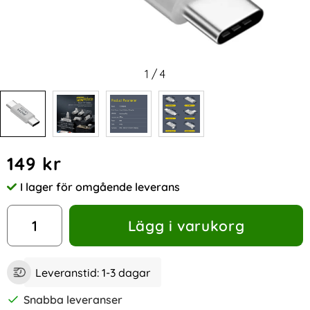
1
/
4
Handla denna produkt 140W USB 3.1 USB-C Hane till USB-C 
pris
149 kr
I lager för omgående leverans
Tillgänglighet:
antal
Lägg i varukorg
Leveranstid:
1-3 dagar
Snabba leveranser