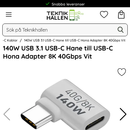
Frakt från 19 kr
Meny
Mina favorit
Sök
Ge
Sök på Teknikhallen
SB-C Kablar
140W USB 3.1 USB-C Hane till USB-C Hona Adapter 8K 40Gbps Vit
Hoppa
140W USB 3.1 USB-C Hane till USB-C
över
Hona Adapter 8K 40Gbps Vit
Bilder
Mar