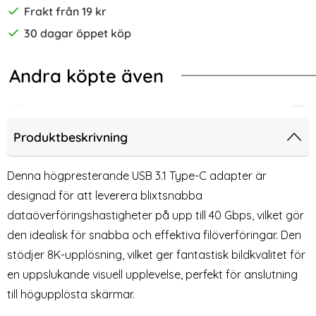
Frakt från 19 kr
30 dagar öppet köp
Andra köpte även
SB-C Kabel UltraBoost (Iron Grey)
DisplayPort Hona till DisplayPort 
Tech-Protect 8in1 USB-C/USB-A - USB-C/USB-A/SD/TF/AV3.5
140
Produktbeskrivning
Denna högpresterande USB 3.1 Type-C adapter är
designad för att leverera blixtsnabba
dataöverföringshastigheter på upp till 40 Gbps, vilket gör
den idealisk för snabba och effektiva filöverföringar. Den
stödjer 8K-upplösning, vilket ger fantastisk bildkvalitet för
en uppslukande visuell upplevelse, perfekt för anslutning
till högupplösta skärmar.
DisplayPort Hona till
140W USB 3.1 USB-C Hane till