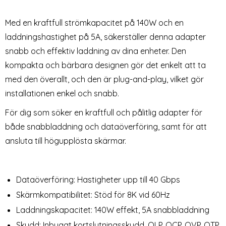
DisplayPort Hane Adapter
USB-C Hona Adapter 8K
Art. nr 225850
Art. nr 226056
Grå
40Gbps Vit
rea pris
rea pris
129 kr
129 kr
Med en kraftfull strömkapacitet på 140W och en
y)
tect 8in1 USB-C/USB-A - USB-C/USB-A/SD/TF/AV3.5
splayPort Hona till DisplayPort Hane Adapter Grå
140W USB 3.1 USB-C Hane till USB-
Köp
Köp
Snart slutsåld!
Lagervara
Tillgänglighet:
laddningshastighet på 5A, säkerställer denna adapter
snabb och effektiv laddning av dina enheter. Den
kompakta och bärbara designen gör det enkelt att ta
med den överallt, och den är plug-and-play, vilket gör
installationen enkel och snabb.
För dig som söker en kraftfull och pålitlig adapter för
både snabbladdning och dataöverföring, samt för att
ansluta till högupplösta skärmar.
Dataöverföring: Hastigheter upp till 40 Gbps
Skärmkompatibilitet: Stöd för 8K vid 60Hz
Laddningskapacitet: 140W effekt, 5A snabbladdning
Skydd: Inbyggt kortslutningsskydd, OLP, OCP, OVP, OTP