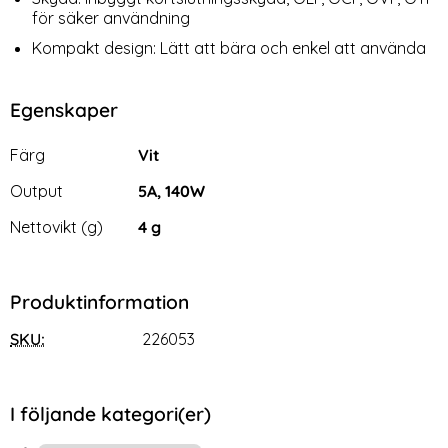
för säker användning
Kompakt design: Lätt att bära och enkel att använda
Egenskaper
Egenskaper/attribut för denna produkt
Attribut
Värde
Färg
Vit
Output
5A, 140W
Nettovikt (g)
4 g
Produktinformation
SKU:
226053
I följande kategori(er)