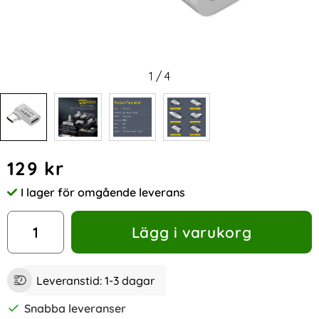
1
/
4
Handla denna produkt 140W USB 3.1 USB-C Hane till USB-C 
pris
129 kr
I lager för omgående leverans
Tillgänglighet:
antal
Lägg i varukorg
Leveranstid:
1-3 dagar
Snabba leveranser