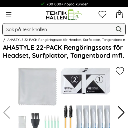
700 000+ nöjda kunder
Meny
Mina favorit
Sök
Ge
Sök på Teknikhallen
t
AHASTYLE 22-PACK Rengöringssats för Headset, Surfplattor, Tangentbord mfl
Hoppa
AHASTYLE 22-PACK Rengöringssats för
över
Headset, Surfplattor, Tangentbord mfl.
Bilder
Mar