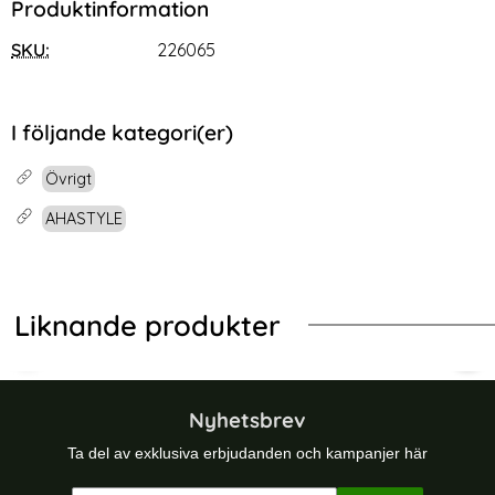
Produktinformation
SKU:
226065
I följande kategori(er)
Övrigt
AHASTYLE
Liknande produkter
-30%
JI Svart
rotect Universal Mobilväska 6-6.9" Svart / Röd
Tech-Protect 3in1 Rengöringskit För 
Univ
Nyhetsbrev
Ta del av exklusiva erbjudanden och kampanjer här