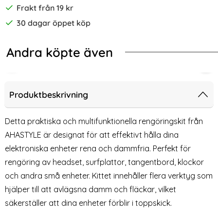
Frakt från 19 kr
30 dagar öppet köp
Andra köpte även
-20%
lare Gul
RYDEN Ryggväska / Bröstväska Svart
Rengöringspenna För Telefon/Hörlu
Act
Produktbeskrivning
Detta praktiska och multifunktionella rengöringskit från
AHASTYLE är designat för att effektivt hålla dina
elektroniska enheter rena och dammfria. Perfekt för
rengöring av headset, surfplattor, tangentbord, klockor
och andra små enheter. Kittet innehåller flera verktyg som
hjälper till att avlägsna damm och fläckar, vilket
säkerställer att dina enheter förblir i toppskick.
Rengöringspenna För
Active Stylus Touchpenna Vit