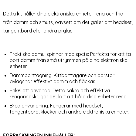
Telefon/Hörlurar/Dator Svart
Art. nr 219993
Art. nr 229650
rea pris
rea pris
239 kr
89 kr
tidigare pris
299 kr
Detta kit håller dina elektroniska enheter rena och fria
Active Stylus Tou
Köp
röstväska Svart
ngöringspenna För Telefon/Hörlurar/Dator Svart
Köp
Lagervara
Lagervara
Tillgänglighet:
Tillgänglighet:
från damm och smuts, oavsett om det gäller ditt headset,
tangentbord eller andra prylar.
Praktiska bomullspinnar med spets: Perfekta för att ta
bort damm från små utrymmen på dina elektroniska
enheter.
Dammborttagning: Kittborttagare och borstar
avlägsnar effektivt damm och fläckar.
Enkel att använda: Detta säkra och effektiva
rengöringskit gör det lätt att hålla dina enheter rena.
Bred användning: Fungerar med headset,
tangentbord, klockor och andra elektroniska enheter.
FÖRPACKNINGEN INNEHÅLLER: