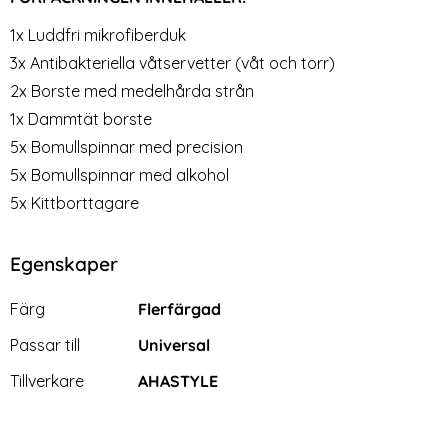
1x Luddfri mikrofiberduk
3x Antibakteriella våtservetter (våt och torr)
2x Borste med medelhårda strån
1x Dammtät borste
5x Bomullspinnar med precision
5x Bomullspinnar med alkohol
5x Kittborttagare
Egenskaper
Egenskaper/attribut för denna produkt
Attribut
Värde
Färg
Flerfärgad
Passar till
Universal
Tillverkare
AHASTYLE