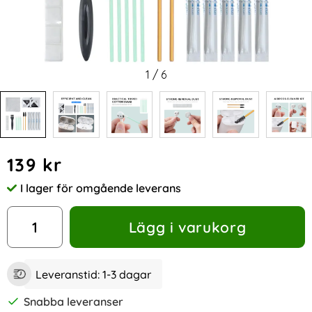
1
/
6
Handla denna produkt AHASTYLE 22-PACK Rengöringssats fö
pris
139 kr
I lager för omgående leverans
Tillgänglighet:
antal
Lägg i varukorg
Leveranstid:
1-3 dagar
Snabba leveranser