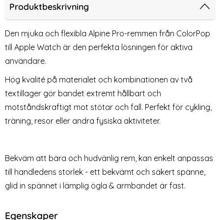
h 42/41/40/38 mm (S/M) Svart/Blå
 Watch 38/40/41/42 mm Armband Alpine Pro Loop Burgundy
Apple Watch 38/40/41/42 mm Armb
Tec
Produktbeskrivning
Den mjuka och flexibla Alpine Pro-remmen från ColorPop
till Apple Watch är den perfekta lösningen för aktiva
användare.
Hög kvalité på materialet och kombinationen av två
textillager gör bandet extremt hållbart och
motståndskraftigt mot stötar och fall. Perfekt för cykling,
träning, resor eller andra fysiska aktiviteter.
Apple Watch 38/40/41/42
Tech-Protect Apple Watch
mm Armband Alpine Pro
38/40/41/42 mm Armband
Art. nr 224992
Art. nr 232941
Loop Svart/Grön
NylonMag (Dusty Rose)
rea pris
rea pris
129 kr
159 kr
tidigare pris
249 kr
lå
 Alpine Pro Loop Burgundy
ch 38/40/41/42 mm Armband Alpine Pro Loop Svart/Gr
Tech-Protect Apple Watch 38/40/41/42 
Köp
Tech-Prote
Köp
Bekväm att bära och hudvänlig rem, kan enkelt anpassas
Lagervara
Lagervara
Tillgänglighet:
Tillgänglighet:
till handledens storlek - ett bekvämt och säkert spänne,
glid in spännet i lämplig ögla & armbandet är fast.
Egenskaper