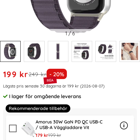
1
/
6
Handla denna produkt Apple Watch 38/40/41/42 mm Armba
rea pris
199 kr
tidigare pris
Priset är nedsatt med
249 kr
- 20%
Prishistorik
Lägsta pris senaste 30 dagarna är 199 kr (2026-08-07)
I lager för omgående leverans
Tillgänglighet:
Rekommenderade tillbehör
Amorus 30W GaN PD QC USB-C
/ USB-A Väggladdare Vit
Info
mer in
rea pris
tidigare pris
179 kr
199 kr