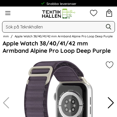
Frakt från 19 kr
Meny
Mina favorit
Sök
Ge
Sök på Teknikhallen
 40 mm
Apple Watch 38/40/41/42 mm Armband Alpine Pro Loop Deep Purple
Hoppa
Apple Watch 38/40/41/42 mm
över
Armband Alpine Pro Loop Deep Purple
Bilder
Mar