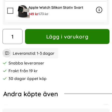
Apple Watch Silikon Stativ Svart
Info
mer inf
rea pris
tidigare pris
149 kr
179 kr
antal
Lägg i varukorg
Leveranstid:
1-3 dagar
Snabba leveranser
Frakt från 19 kr
30 dagar öppet köp
Andra köpte även
-48%