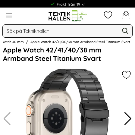
Frakt från 19 kr
Meny
Mina favorit
Sök
Ge
Sök på Teknikhallen
e Watch 40 mm
Apple Watch 42/41/40/38 mm Armband Steel Titanium Svart
Hoppa
Apple Watch 42/41/40/38 mm
över
Armband Steel Titanium Svart
Bilder
Mar