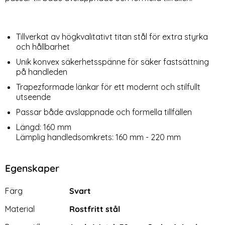
Tillverkat av högkvalitativt titan stål för extra styrka
och hållbarhet
Unik konvex säkerhetsspänne för säker fastsättning
på handleden
Trapezformade länkar för ett modernt och stilfullt
utseende
Passar både avslappnade och formella tillfällen
Längd: 160 mm
Lämplig handledsomkrets: 160 mm - 220 mm
Egenskaper
Egenskaper/attribut för denna produkt
Attribut
Värde
Färg
Svart
Material
Rostfritt stål