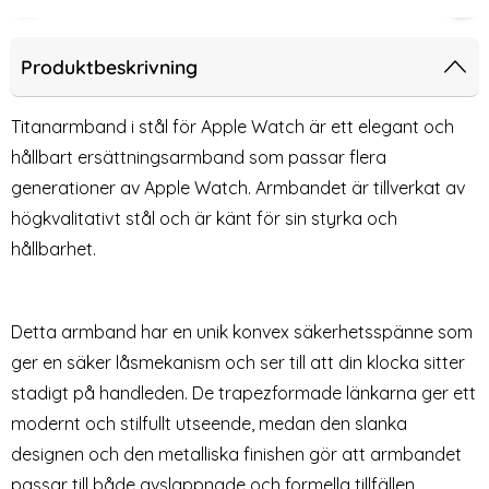
-15%
d Alpine Pro Loop Rosa
 Watch 38/40/41/42 mm Armband Alpine Pro Loop Burgundy
Tech-Protect Apple Watch 38/40/4
Sil
Produktbeskrivning
Titanarmband i stål för Apple Watch är ett elegant och
hållbart ersättningsarmband som passar flera
generationer av Apple Watch. Armbandet är tillverkat av
högkvalitativt stål och är känt för sin styrka och
hållbarhet.
Tech-Protect Apple Watch
Silikon Armband Apple Watch
Detta armband har en unik konvex säkerhetsspänne som
38/40/41/42 mm Armband
42/41/40/38 mm (S/M) - Grå
ger en säker låsmekanism och ser till att din klocka sitter
Art. nr 232940
Art. nr 12909
NylonMag (Periwinkle)
rea pris
rea pris
159 kr
169 kr
tidigare pris
199 kr
stadigt på handleden. De trapezformade länkarna ger ett
 Alpine Pro Loop Burgundy
Apple Watch 38/40/41/42 mm Armband NylonMag (Periwi
Köp
Silikon Armband Apple Watch 42
Köp
App
Lagervara
Lagervara
Tillgänglighet:
Tillgänglighet:
modernt och stilfullt utseende, medan den slanka
designen och den metalliska finishen gör att armbandet
passar till både avslappnade och formella tillfällen.