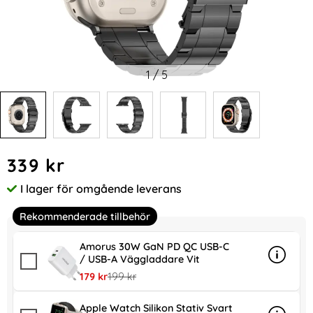
1
/
5
Handla denna produkt Apple Watch 42/41/40/38 mm Armban
pris
339 kr
I lager för omgående leverans
Tillgänglighet:
Rekommenderade tillbehör
Amorus 30W GaN PD QC USB-C
/ USB-A Väggladdare Vit
Info
mer in
rea pris
tidigare pris
179 kr
199 kr
Apple Watch Silikon Stativ Svart