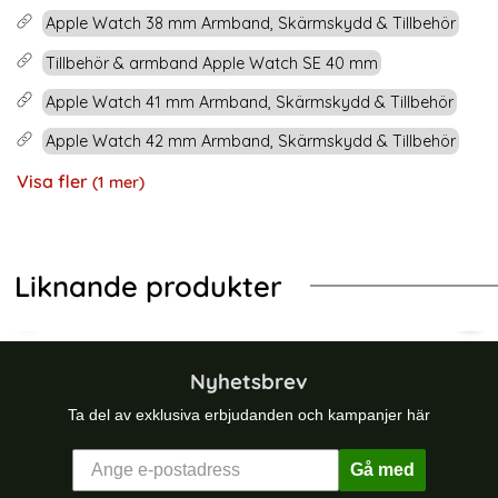
Apple Watch 38 mm Armband, Skärmskydd & Tillbehör
Tillbehör & armband Apple Watch SE 40 mm
Apple Watch 41 mm Armband, Skärmskydd & Tillbehör
Apple Watch 42 mm Armband, Skärmskydd & Tillbehör
Visa fler
(1 mer)
Egenskaper
Liknande produkter
-29%
ch 42/41/40/38 mm (M/L) Vit
on Armband Butterfly Apple Watch 42/41/40/38 mm (M/L) Grå
Apple Watch 42/41/40/38 mm Armba
App
Nyhetsbrev
Ta del av exklusiva erbjudanden och kampanjer här
Gå med