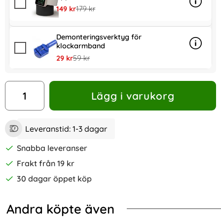
Info
mer inf
rea pris
tidigare pris
149 kr
179 kr
Demonteringsverktyg för
klockarmband
Info
mer in
rea pris
tidigare pris
29 kr
59 kr
antal
Lägg i varukorg
Leveranstid:
1-3 dagar
Snabba leveranser
Frakt från 19 kr
30 dagar öppet köp
Andra köpte även