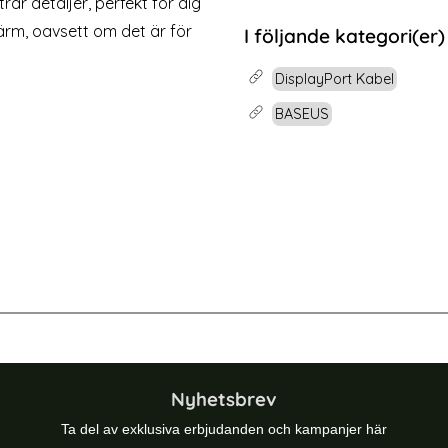
ar detaljer, perfekt för dig
rea pris
89 kr
e X/Xs - DG.MING Plånboksfodral/Magnet Skal - Röd
Köp
Baseus 2-PACK Mag
kärm, oavsett om det är för
I följande kategori(er)
Lagervara
Tillgänglighet:
DisplayPort Kabel
BASEUS
ort Hane Kabel 2m, 8K Stöd Svart
Baseus DP DisplayPort Hane Kabel 
Nyhetsbrev
Ta del av exklusiva erbjudanden och kampanjer här