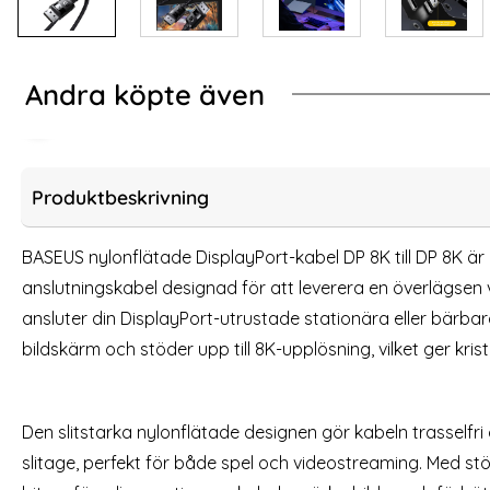
Andra köpte även
-21%
 Svart
us DP DisplayPort Hane Kabel 5m, 8K Stöd Svart
iPad 10.2 2019/2020/
Produktbeskrivning
BASEUS nylonflätade DisplayPort-kabel DP 8K till DP 8K är 
anslutningskabel designad för att leverera en överlägsen v
ansluter din DisplayPort-utrustade stationära eller bärbara 
bildskärm och stöder upp till 8K-upplösning, vilket ger kristal
Den slitstarka nylonflätade designen gör kabeln trasselfr
iPad 10.2 2019/2020/2021, iPad Air 10.5 & Pro
iP
slitage, perfekt för både spel och videostreaming. Med s
10.5 Fodral 360° Rotation (Röd)
Plånboks
Art. nr 1167
Art. nr 1113