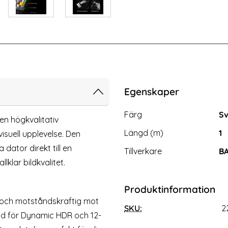
2021, iPad Air 10.5 & Pro 10.5 Fodral 360° Rotation (Röd)
iPhone X/Xs - DG.MING Plånboksfod
Egenskaper
Egenskaper/attribut för d
Attribut
Värde
Färg
Sv
en högkvalitativ
Längd (m)
1
isuell upplevelse. Den
dator direkt till en
Tillverkare
B
lklar bildkvalitet.
Produktinformation
i och motståndskraftig mot
SKU:
2
hone X/Xs - DG.MING
Baseus 2-PACK Magnetisk M
töd för Dynamic HDR och 12-
fodral/Magnet Skal - Röd
Ultra Tunn Svart
Art. nr 223172