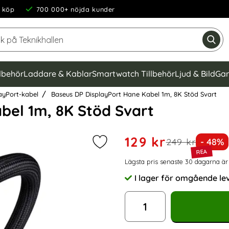
 köp
700 000+ nöjda kunder
Sök på Teknikhallen
Gen
llbehör
Laddare & Kablar
Smartwatch Tillbehör
Ljud & Bild
Gam
ayPort-kabel
Baseus DP DisplayPort Hane Kabel 1m, 8K Stöd Svart
bel 1m, 8K Stöd Svart
Handla denna produkt Baseu
rea pris
129 kr
tidigare pris
Priset
249 kr
- 48%
Markera baseus DP DisplayPort Ha
Prishistorik
Lägsta pris senaste 30 dagarna är
I lager för omgående le
Tillgänglighet:
antal