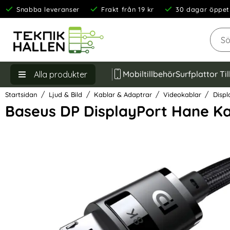
Snabba leveranser
Frakt från 19 kr
30 dagar öppet
Sök
Mobiltillbehör
Surfplattor Ti
Alla produkter
Startsidan
Ljud & Bild
Kablar & Adaptrar
Videokablar
Displ
Baseus DP DisplayPort Hane Ka
Hoppa
över
Bilder