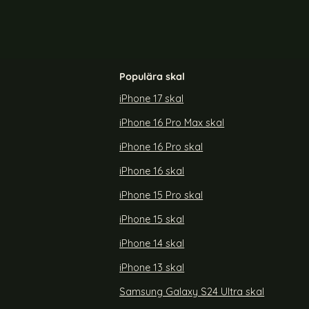
Populära skal
iPhone 17 skal
iPhone 16 Pro Max skal
playPort 1.4
Tech-Protect 1.8m 8K 60Hz USB-C-
art)
DisplayPort 1.4 Kabel UltraBoost (Svart)
iPhone 16 Pro skal
Art. nr 238113
rea pris
269 kr
iPhone 16 skal
z DisplayPort 1.4 Kabel UltraBoost (Svart)
Köp
Tech-Protect 1.8m 8K 60Hz USB-C-DisplayP
Köp
Lagervara
Tillgänglighet:
iPhone 15 Pro skal
iPhone 15 skal
iPhone 14 skal
iPhone 13 skal
Samsung Galaxy S24 Ultra skal