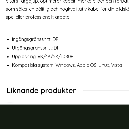
bitars färgdjup, optimerar kabeln mörka bilder och förbättr
rea pris
199 kr
rea pris
189 kr
Välj ...
tidigare pris
239 kr
bel 5m, 8K Stöd Svart
iPhon
som söker en pålitlig och högkvalitativ kabel för din bilds
Snart slutsåld!
spel eller professionellt arbete.
Ingångsgränssnitt: DP
Utgångsgränssnitt: DP
Upplösning: 8K/4K/2K/1080P
Kompatibla system: Windows, Apple OS, Linux, Vista
Liknande produkter
us 1m 8K HD 60Hz HDMI - HDMI Nylon Kabel Svart
Baseus DP DisplayP