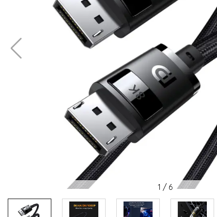
1
/
6