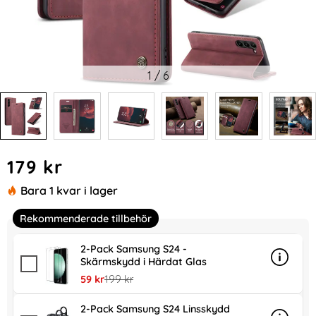
1
/
6
Handla denna produkt CASEME Galaxy S24 Fodral Flip Retr
pris
179 kr
Bara 1 kvar i lager
Rekommenderade tillbehör
2-Pack Samsung S24 -
Skärmskydd i Härdat Glas
Info
mer in
rea pris
tidigare pris
59 kr
199 kr
2-Pack Samsung S24 Linsskydd