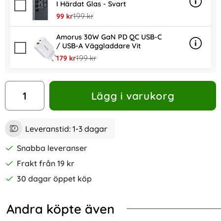
I Härdat Glas - Svart
Info
mer inf
rea pris
tidigare pris
99 kr
199 kr
Amorus 30W GaN PD QC USB-C
/ USB-A Väggladdare Vit
Info
mer in
rea pris
tidigare pris
179 kr
199 kr
antal
Lägg i varukorg
Leveranstid:
1-3 dagar
Snabba leveranser
Frakt från 19 kr
30 dagar öppet köp
Andra köpte även