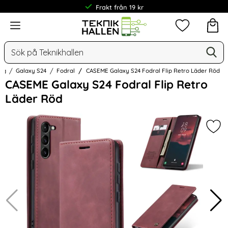
Frakt från 19 kr
Meny
Mina favorit
Sök
Ge
Sök på Teknikhallen
ng
Galaxy S24
Fodral
CASEME Galaxy S24 Fodral Flip Retro Läder Röd
Hoppa
CASEME Galaxy S24 Fodral Flip Retro
över
Läder Röd
Bilder
Mar