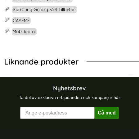
Samsung Galaxy S24 Tillbehör
CASEME
Mobilfodral
Liknande produkter
dd Härdat Glas Svart
 Galaxy S26 Ultra 2-PACK Skärmskydd Heltäckande Härdat G
CASEME Samsung Galaxy S25 Skal RF
NOR
Nyhetsbrev
Ta del av exklusiva erbjudanden och kampanjer här
Gå med
Sidfot Blandad info och länkar