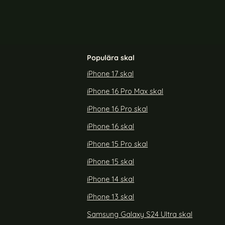
Populära skal
iPhone 17 skal
iPhone 16 Pro Max skal
p Retro Läder
CASEME Galaxy S25 Fodral Flip Retro Läder
Brun
iPhone 16 Pro skal
Art. nr 235938
rea pris
169 kr
iPhone 16 skal
 S25 Fodral Flip Retro Läder Blå
Köp
CASEME Galaxy S25 Fodral Fl
Köp
Snart slutsåld!
iPhone 15 Pro skal
iPhone 15 skal
iPhone 14 skal
iPhone 13 skal
Samsung Galaxy S24 Ultra skal