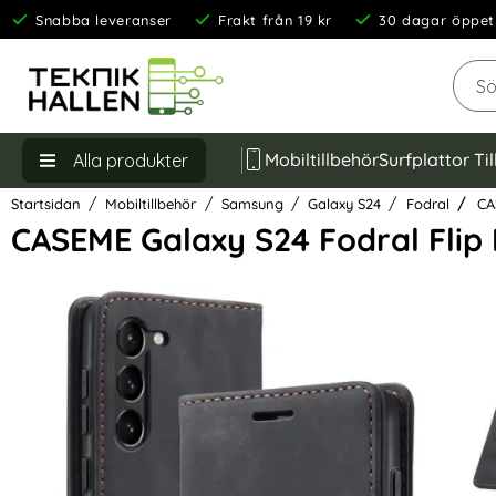
Snabba leveranser
Frakt från 19 kr
30 dagar öppet
Sök
Mobiltillbehör
Surfplattor Ti
Alla produkter
Startsidan
Mobiltillbehör
Samsung
Galaxy S24
Fodral
CAS
CASEME Galaxy S24 Fodral Flip
Hoppa
över
Bilder