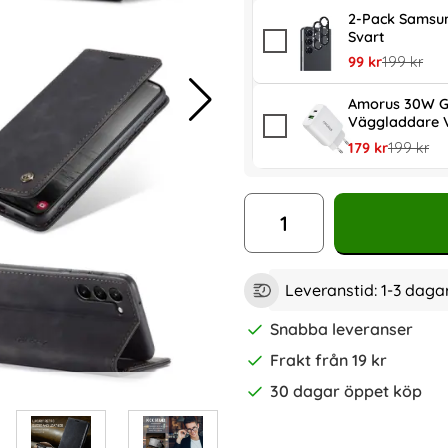
2-Pack Samsun
Svart
rea pris
tidigare pr
99 kr
199 kr
Amorus 30W G
Väggladdare V
rea pris
tidigare p
179 kr
199 kr
antal
Leveranstid:
1-3 daga
Snabba leveranser
Frakt från 19 kr
30 dagar öppet köp