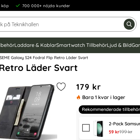
 köp
700 000+ nöjda kunder
Sök på Teknikhallen
Gen
llbehör
Laddare & Kablar
Smartwatch Tillbehör
Ljud & Bild
Gam
EME Galaxy S24 Fodral Flip Retro Läder Svart
 Retro Läder Svart
Handla denna produkt CASEM
pris
179 kr
Markera cASEME Galaxy S24 Fodral 
Bara 1 kvar i lager
Rekommenderade tillbehö
2-Pack Samsun
rea pris
tidigare pr
59 kr
199 kr