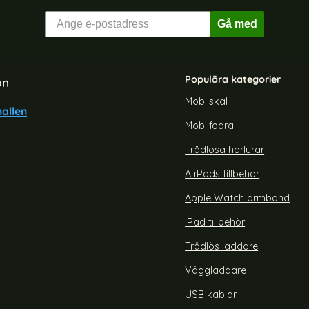
Gå med
Populära kategorier
on
Mobilskal
allen
Mobilfodral
axy S24 Fodral Diamond Flip
CASEME Galaxy S25 Fodral Fli
Läder Rosa
Blå
Trådlösa hörlurar
Art. nr 235940
rea pris
169 kr
AirPods tillbehör
er Lila
NFEN Galaxy S24 Fodral Diamond Flip Läder Rosa
Köp
CASEME Galaxy
Lagervara
Tillgänglighet:
Apple Watch armband
iPad tillbehör
Trådlös laddare
Väggladdare
USB kablar