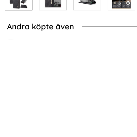
Andra köpte även
-70%
-76%
EN Galaxy S24 Fodral Diamond Flip Läder Svart
2-Pack Samsung S24
2-Pack Samsung S24 - Skärmskydd i Härdat
2-PACK 
Glas
Skär
Art. nr 227580
Art. nr 227622