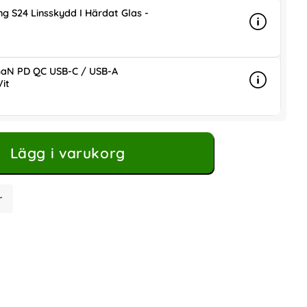
g S24 Linsskydd I Härdat Glas -
Info
mer info 
is
aN PD QC USB-C / USB-A
it
Info
mer info
ris
Lägg i varukorg
r