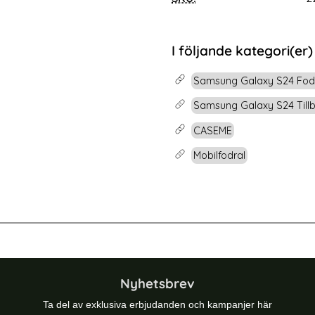
rea pris
99 kr
 pris
tidigare pris
199 kr
t Glas
 Samsung S24 Heltäckande Skärmskydd i Härdat Glas
Köp
2-Pack Samsung S
Lagervara
Tillgänglighet:
I följande kategori(er)
Samsung Galaxy S24 Fod
Samsung Galaxy S24 Till
CASEME
Mobilfodral
odral Diamond Flip Läder Lila
BINFEN Galaxy S24 Fodral Diamond 
Nyhetsbrev
Ta del av exklusiva erbjudanden och kampanjer här