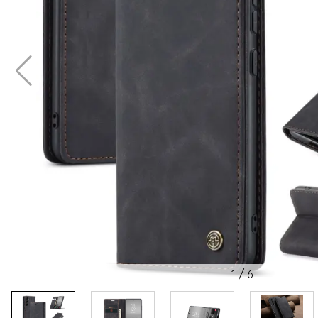
1
/
6