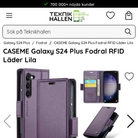
700 000+ nöjda kunder
Meny
Mina favorit
Sök
Ge
Sök på Teknikhallen
Galaxy S24 Plus
Fodral
CASEME Galaxy S24 Plus Fodral RFID Läder Lila
Hoppa
CASEME Galaxy S24 Plus Fodral RFID
över
Läder Lila
Bilder
Mark