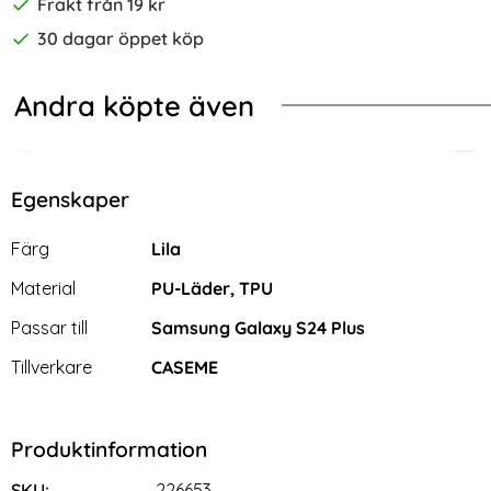
Frakt från 19 kr
30 dagar öppet köp
Andra köpte även
-70%
nboksfodral Svart
Samsung Galaxy S24 Plus 2in1 Magnet Fodral / Skal Svart
CASEME Galaxy S24 Plus Fodral RFI
2-P
Egenskaper
Egenskaper/attribut för denna produkt
Attribut
Värde
Färg
Lila
Material
PU-Läder, TPU
Passar till
Samsung Galaxy S24 Plus
Tillverkare
CASEME
Produktinformation
CASEME Galaxy S24 Plus
2-Pack Samsung S24 Plus -
Fodral RFID Läder Blå
Skärmskydd i Härdat Glas
SKU:
226653