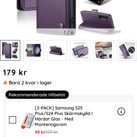
1
/
6
Handla denna produkt CASEME Galaxy S24 Plus Fodral RFID 
pris
179 kr
Bara 2 kvar i lager
Rekommenderade tillbehör
[2-PACK] Samsung S25
Plus/S24 Plus Skärmskydd I
Info
mer in
Härdat Glas - Med
Monteringsram
rea pris
tidigare pris
99 kr
199 kr