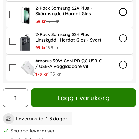
2-Pack Samsung S24 Plus -
Skärmskydd i Härdat Glas
Info
mer in
rea pris
tidigare pris
59 kr
199 kr
2-Pack Samsung S24 Plus
Linsskydd I Härdat Glas - Svart
Info
mer inf
rea pris
tidigare pris
99 kr
199 kr
Amorus 30W GaN PD QC USB-C
/ USB-A Väggladdare Vit
Info
mer in
rea pris
tidigare pris
179 kr
199 kr
antal
Lägg i varukorg
Leveranstid:
1-3 dagar
Snabba leveranser