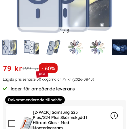
1
/
8
Handla denna produkt ColorPop Galaxy S24 Plus Skal CH M
rea pris
79 kr
tidigare pris
Priset är nedsatt med
199 kr
- 60%
Prishistorik
Lägsta pris senaste 30 dagarna är 79 kr (2026-08-10)
I lager för omgående leverans
Tillgänglighet:
Rekommenderade tillbehör
[2-PACK] Samsung S25
Plus/S24 Plus Skärmskydd I
Info
mer in
Härdat Glas - Med
Monteringsram