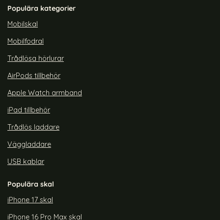
Art. nr 226410
Art. nr 226408
Populära kategorier
rea pris
rea pris
99 kr
149 kr
tidigare pris
tidigare pris
199 kr
199 kr
gSafe Kickstand Hybrid (Svart)
orPop Galaxy S24 Plus Skal CH MagSafe Matt Rosa
Köp
ColorPop Galaxy S24 Plus Ska
Köp
Col
Lagervara
Lagervara
Mobilskal
Tillgänglighet:
Tillgänglighet:
Mobilfodral
Trådlösa hörlurar
AirPods tillbehör
Apple Watch armband
iPad tillbehör
Trådlös laddare
Väggladdare
USB kablar
Populära skal
iPhone 17 skal
iPhone 16 Pro Max skal