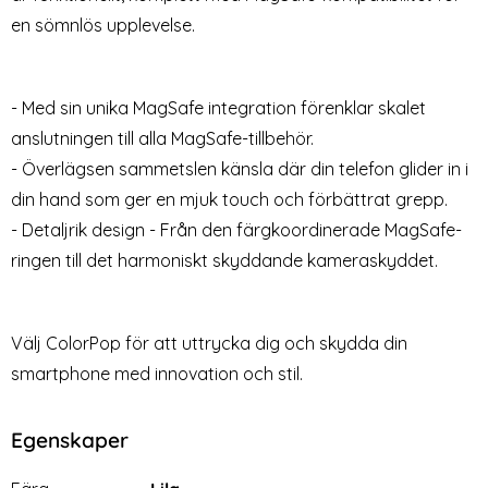
2-Pack Samsung S24 Plus -
Samsung Galaxy S24 Plus
en sömnlös upplevelse.
Skärmskydd i Härdat Glas
Linsskydd Härdat Glas
Art. nr 227583
Art. nr 225473
rea pris
rea pris
59 kr
99 kr
tidigare pris
199 kr
 MagSafe Matt Off White
ack Samsung S24 Plus - Skärmskydd i Härdat Glas
Köp
Samsung Galaxy S24 Plus L
Köp
Co
Lagervara
Snart slutsåld!
Tillgänglighet:
- Med sin unika MagSafe integration förenklar skalet
anslutningen till alla MagSafe-tillbehör.
- Överlägsen sammetslen känsla där din telefon glider in i
din hand som ger en mjuk touch och förbättrat grepp.
- Detaljrik design - Från den färgkoordinerade MagSafe-
ringen till det harmoniskt skyddande kameraskyddet.
Välj ColorPop för att uttrycka dig och skydda din
smartphone med innovation och stil.
Egenskaper
Egenskaper/attribut för denna produkt
Attribut
Värde