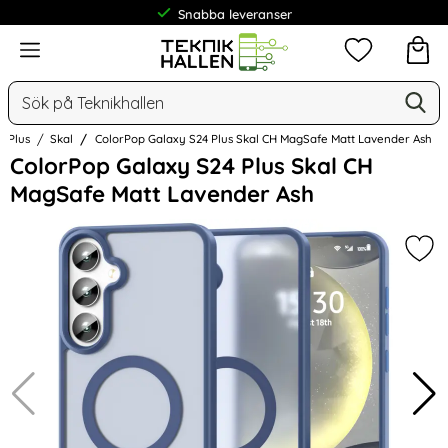
Snabba leveranser
Meny
Mina favorit
Sök
Ge
Sök på Teknikhallen
4 Plus
Skal
ColorPop Galaxy S24 Plus Skal CH MagSafe Matt Lavender Ash
Hoppa
ColorPop Galaxy S24 Plus Skal CH
över
MagSafe Matt Lavender Ash
Bilder
Mar