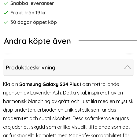
Snabba leveranser
Frakt från 19 kr
30 dagar öppet köp
Andra köpte även
-70%
kinligt
Pop Galaxy S24 Plus Skal CH MagSafe Matt Off White
2-Pack Samsung S24 Plus - Skärmsk
Sam
Produktbeskrivning
Klä din
Samsung Galaxy S24 Plus
i den förtrollande
nyansen av Lavender Ash. Detta skal, inspirerat av en
harmonisk blandning av grått och ljust lila med en mystisk
djup underton, erbjuder en unik estetik som andas
modernitet och subtil skönhet. Dess sofistikerade nyans
erbjuder ett skydd som är lika visuellt tilltalande som det
är funktionellt, komplett med MagSafe-kompatibilitet för