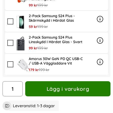
rea pris
tidigare pris
99 kr
199 kr
2-Pack Samsung S24 Plus -
Skärmskydd i Härdat Glas
Info
mer in
rea pris
tidigare pris
59 kr
199 kr
2-Pack Samsung S24 Plus
Linsskydd I Härdat Glas - Svart
Info
mer inf
rea pris
tidigare pris
99 kr
199 kr
Amorus 30W GaN PD QC USB-C
/ USB-A Väggladdare Vit
Info
mer in
rea pris
tidigare pris
179 kr
199 kr
antal
Lägg i varukorg
Leveranstid:
1-3 dagar