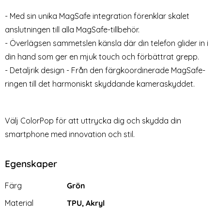
- Med sin unika MagSafe integration förenklar skalet
anslutningen till alla MagSafe-tillbehör.
- Överlägsen sammetslen känsla där din telefon glider in i
din hand som ger en mjuk touch och förbättrat grepp.
- Detaljrik design - Från den färgkoordinerade MagSafe-
ringen till det harmoniskt skyddande kameraskyddet.
Välj ColorPop för att uttrycka dig och skydda din
smartphone med innovation och stil.
Egenskaper
Egenskaper/attribut för denna produkt
Attribut
Värde
Färg
Grön
Material
TPU, Akryl