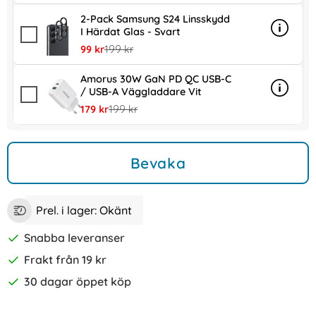
2-Pack Samsung S24 Linsskydd
I Härdat Glas - Svart
Info
mer inf
rea pris
tidigare pris
99 kr
199 kr
Amorus 30W GaN PD QC USB-C
/ USB-A Väggladdare Vit
Info
mer in
rea pris
tidigare pris
179 kr
199 kr
Bevaka
Prel. i lager:
Okänt
Snabba leveranser
Frakt från 19 kr
30 dagar öppet köp