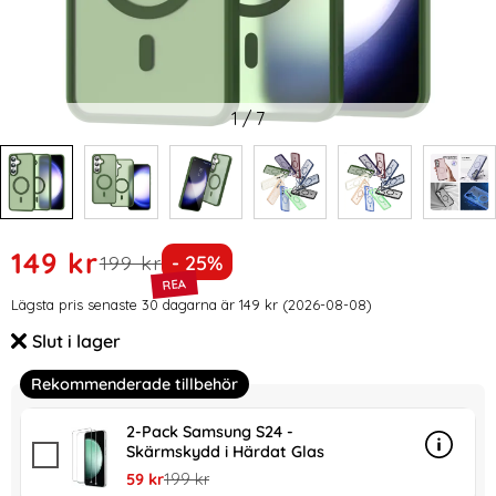
1
/
7
Handla denna produkt ColorPop Galaxy S24 Skal CH MagSa
rea pris
149 kr
tidigare pris
Priset är nedsatt med
199 kr
- 25%
Prishistorik
Lägsta pris senaste 30 dagarna är 149 kr (2026-08-08)
Slut i lager
Tillgänglighet:
Rekommenderade tillbehör
2-Pack Samsung S24 -
Skärmskydd i Härdat Glas
Info
mer in
rea pris
tidigare pris
59 kr
199 kr