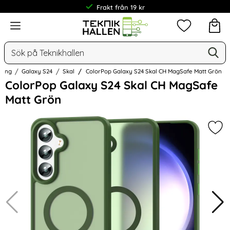
Frakt från 19 kr
Meny
Mina favorit
Sök
Ge
Sök på Teknikhallen
sung
Galaxy S24
Skal
ColorPop Galaxy S24 Skal CH MagSafe Matt Grön
Hoppa
ColorPop Galaxy S24 Skal CH MagSafe
över
Matt Grön
Bilder
Mar