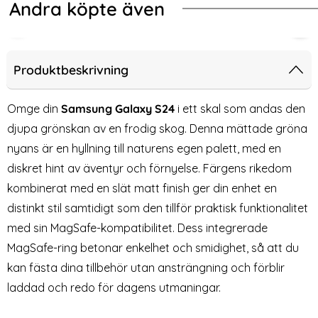
Andra köpte även
-76%
ckproof Hybrid Mint
Box Samsung Galaxy S24 Skal React Necklace Svart
HOFI Galaxy S24 2-PACK Skärmskyd
2-P
Produktbeskrivning
Omge din
Samsung Galaxy S24
i ett skal som andas den
djupa grönskan av en frodig skog. Denna mättade gröna
nyans är en hyllning till naturens egen palett, med en
diskret hint av äventyr och förnyelse. Färgens rikedom
kombinerat med en slät matt finish ger din enhet en
distinkt stil samtidigt som den tillför praktisk funktionalitet
med sin MagSafe-kompatibilitet. Dess integrerade
HOFI Galaxy S24 2-PACK
2-PACK Samsung S24
MagSafe-ring betonar enkelhet och smidighet, så att du
Skärmskydd Pro+
Heltäckande Skärmskydd i
Art. nr 227401
Art. nr 227622
Heltäckande Svart
Härdat Glas
kan fästa dina tillbehör utan ansträngning och förblir
rea pris
rea pris
139 kr
59 kr
tidigare pris
249 kr
l React Necklace Svart
alaxy S24 2-PACK Skärmskydd Pro+ Heltäckande Svart
Köp
2-PACK Samsung S24 Heltäckande
Köp
laddad och redo för dagens utmaningar.
Lagervara
Lagervara
Tillgänglighet:
Tillgänglighet: