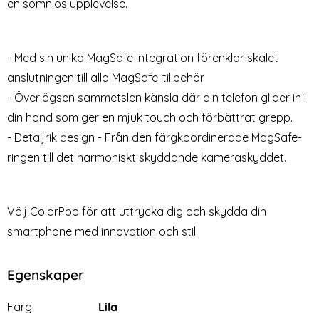
en sömnlös upplevelse.
Skärmskydd Pro+
Skal CH MagSafe Matt Röd
Art. nr 227402
Art. nr 226415
Heltäckande Svart
rea pris
rea pris
139 kr
89 kr
tidigare pris
199 kr
las Electroplate Röd Agat
xy S24 Ultra 2-PACK Skärmskydd Pro+ Heltäckande Svar
Köp
ColorPop Galaxy S24 Ultra Sk
Köp
Lagervara
Lagervara
Tillgänglighet:
Tillgänglighet:
- Med sin unika MagSafe integration förenklar skalet
anslutningen till alla MagSafe-tillbehör.
- Överlägsen sammetslen känsla där din telefon glider in i
din hand som ger en mjuk touch och förbättrat grepp.
- Detaljrik design - Från den färgkoordinerade MagSafe-
ringen till det harmoniskt skyddande kameraskyddet.
Välj ColorPop för att uttrycka dig och skydda din
smartphone med innovation och stil.
Egenskaper
Egenskaper/attribut för denna produkt
Attribut
Värde
Färg
Lila