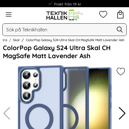
Frakt från 19 kr
Meny
Mina favorit
Sök
Ge
Sök på Teknikhallen
Ultra
Skal
ColorPop Galaxy S24 Ultra Skal CH MagSafe Matt Lavender Ash
Hoppa
ColorPop Galaxy S24 Ultra Skal CH
över
MagSafe Matt Lavender Ash
Bilder
Mar