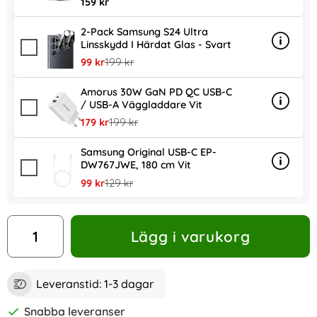
159 kr
2-Pack Samsung S24 Ultra
Linsskydd I Härdat Glas - Svart
Info
mer inf
rea pris
tidigare pris
99 kr
199 kr
Amorus 30W GaN PD QC USB-C
/ USB-A Väggladdare Vit
Info
mer in
rea pris
tidigare pris
179 kr
199 kr
Samsung Original USB-C EP-
DW767JWE, 180 cm Vit
Info
mer in
rea pris
tidigare pris
99 kr
129 kr
antal
Lägg i varukorg
Leveranstid:
1-3 dagar
Snabba leveranser