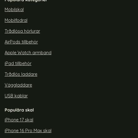
rea pris
rea pris
149 kr
79 kr
tidigare pris
tidigare pris
199 kr
199 kr
l Med Kortfack Guld
Pop Galaxy S24 Ultra Skal CH MagSafe Matt Ljus Grön
Köp
ColorPop Galaxy S24 Ultra Sk
Köp
C
Lagervara
Lagervara
Mobilskal
Tillgänglighet:
Tillgänglighet:
Mobilfodral
Trådlösa hörlurar
AirPods tillbehör
Apple Watch armband
iPad tillbehör
Trådlös laddare
Väggladdare
USB kablar
Populära skal
iPhone 17 skal
iPhone 16 Pro Max skal