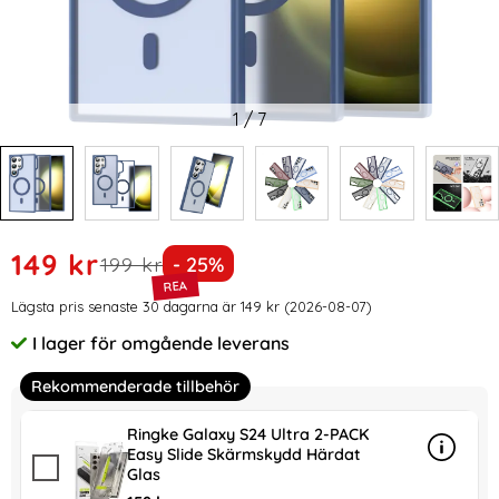
1
/
7
Handla denna produkt ColorPop Galaxy S24 Ultra Skal CH 
rea pris
149 kr
tidigare pris
Priset är nedsatt med
199 kr
- 25%
Prishistorik
Lägsta pris senaste 30 dagarna är 149 kr (2026-08-07)
I lager för omgående leverans
Tillgänglighet:
Rekommenderade tillbehör
Ringke Galaxy S24 Ultra 2-PACK
Easy Slide Skärmskydd Härdat
Info
mer in
Glas