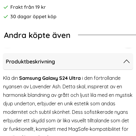
Frakt från 19 kr
30 dagar öppet köp
Andra köpte även
-55%
ra Slim Fit Vinröd
alaxy S24 Ultra Skal Härdat Glas Electroplate Röd Agat
HOFI Galaxy S24 Ultra 2-PACK Skä
Col
Produktbeskrivning
Klä din
Samsung Galaxy S24 Ultra
i den förtrollande
nyansen av Lavender Ash. Detta skal, inspirerat av en
harmonisk blandning av grått och ljust lila med en mystisk
djup underton, erbjuder en unik estetik som andas
modernitet och subtil skönhet. Dess sofistikerade nyans
erbjuder ett skydd som är lika visuellt tilltalande som det
är funktionellt, komplett med MagSafe-kompatibilitet för
HOFI Galaxy S24 Ultra 2-PACK
ColorPop Galaxy S24 Ultra