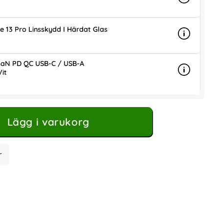
Info
mer info 
is
e 13 Pro Linsskydd I Härdat Glas
Info
mer info 
is
aN PD QC USB-C / USB-A
it
Info
mer info
ris
Lägg i varukorg
r