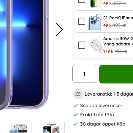
rea pris
tidigare pr
49 kr
299 kr
[2-Pack] iPhon
rea pris
tidigare pr
49 kr
199 kr
Amorus 30W G
Väggladdare V
rea pris
tidigare p
179 kr
199 kr
antal
Leveranstid:
1-3 daga
Snabba leveranser
Frakt från 19 kr
30 dagar öppet köp