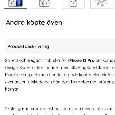
Andra köpte även
-60%
 White
ING iPhone 13 Pro Skal Läder Glitter Guld
[3-Pack] iPhone 13 P
Produktbeskrivning
Stilrent och elegant mobilskal för
iPhone 13 Pro
om kombin
design. Skalet är kompatibelt med alla MagSafe tillbehör o
MagSafe ring och matchande färgade kanter. Med AirPocke
överlägset fallskydd och dämpar din telefon mot stötar ta
hörnen.
[3-Pack] iPhone 13 Pro Linsskydd I Härdat
iPhone 14 / 1
Skalet garanterar perfekt passform och bevarar en slim
Glas
Art. nr 207064
Art. nr 20497