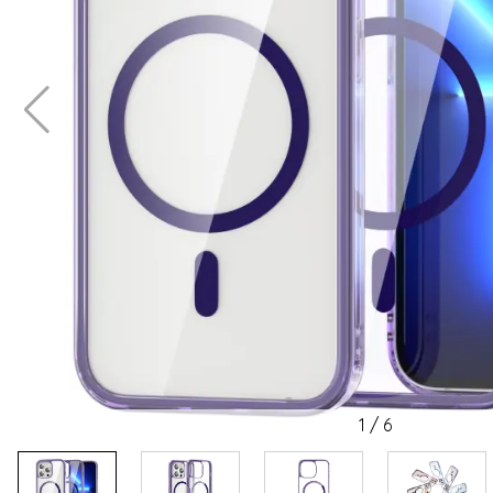
1
/
6