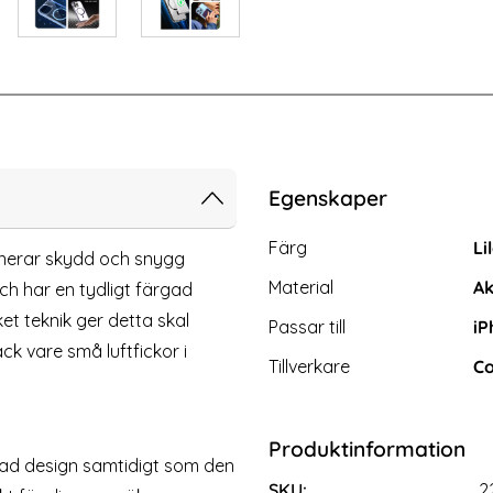
ro Linsskydd I Härdat Glas
iPhone 14 / 13 / 13 Pro - 2-PACK Sk
Egenskaper
Egenskaper/attribut för d
Attribut
Värde
Färg
Li
erar skydd och snygg
Material
Ak
ch har en tydligt färgad
t teknik ger detta skal
Passar till
iP
ck vare små luftfickor i
Tillverkare
Co
Produktinformation
3 / 13 Pro - 2-PACK Skärmskydd
HOFI iPhone 13 Pro / 13 Pro 
mad design samtidigt som den
I Härdat Glas
Pro+ Transparen
SKU:
2
Art. nr 210752