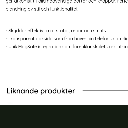
ger åtkomst till alla nödvändiga portar och knappar. Perfe
rea pris
rea pris
99 kr
69 kr
tidigare pris
249 kr
 Läder Glitter Guld
[3-Pack] iPhone 13 Pro Linsskydd I Härdat
Köp
iPhon
blandning av stil och funktionalitet.
Lagervara
Lagervara
Tillgänglighet:
Tillgänglighet:
- Skyddar effektivt mot stötar, repor och smuts.
- Transparent baksida som framhäver din telefons naturli
- Unik MagSafe integration som förenklar skalets anslutning 
Liknande produkter
-40%
-57%
ent/Lila
e 13 Pro Skal Classic Hybrid Matt Lila
ColorPop iPhone 13