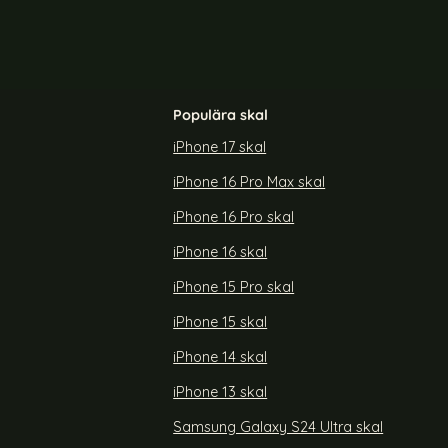
Populära skal
iPhone 17 skal
iPhone 16 Pro Max skal
l CH MagSafe
ColorPop iPhone 13 Pro Skal CH MagSafe
Blå
Transparent/Mörk Blå
iPhone 16 Pro skal
Art. nr 225259
rea pris
179 kr
tidigare pris
299 kr
iPhone 16 skal
ro Skal CH MagSafe Transparent/Ljus Blå
Köp
ColorPop iPhone 13 Pro Skal CH Ma
Köp
Lagervara
Tillgänglighet:
iPhone 15 Pro skal
iPhone 15 skal
iPhone 14 skal
iPhone 13 skal
Samsung Galaxy S24 Ultra skal