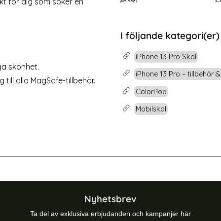
kt för dig som söker en
rea pris
89 kr
 Glas
e 14 / 13 / 13 Pro - 2-PACK Skärmskydd I Härdat Glas
Köp
Lagervara
Tillgänglighet:
I följande kategori(er)
iPhone 13 Pro Skal
ga skönhet.
iPhone 13 Pro – tillbehör 
till alla MagSafe-tillbehör.
ColorPop
Mobilskal
-40%
 Pro Skal CH MagSafe Transparent/Svart
ColorPop iPhone 13 Pro Skal CH Ma
Nyhetsbrev
Ta del av exklusiva erbjudanden och kampanjer här