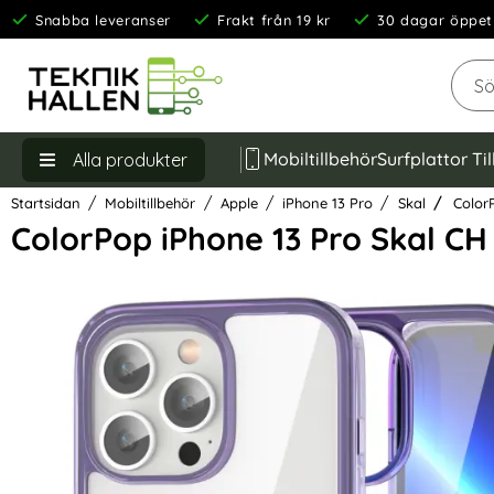
Snabba leveranser
Frakt från 19 kr
30 dagar öppet
Sök
Mobiltillbehör
Surfplattor Ti
Alla produkter
Startsidan
Mobiltillbehör
Apple
iPhone 13 Pro
Skal
ColorP
ColorPop iPhone 13 Pro Skal C
Hoppa
över
Bilder