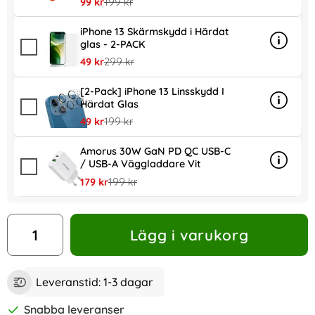
rea pris
tidigare pris
99 kr
199 kr
iPhone 13 Skärmskydd i Härdat
glas - 2-PACK
Info
mer inf
rea pris
tidigare pris
49 kr
299 kr
[2-Pack] iPhone 13 Linsskydd I
Härdat Glas
Info
mer inf
rea pris
tidigare pris
49 kr
199 kr
Amorus 30W GaN PD QC USB-C
/ USB-A Väggladdare Vit
Info
mer in
rea pris
tidigare pris
179 kr
199 kr
antal
Lägg i varukorg
Leveranstid:
1-3 dagar
Snabba leveranser