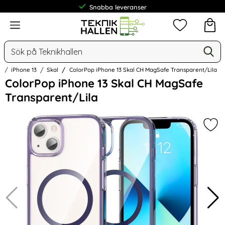
Snabba leveranser
Frakt från 19 kr
Meny
Mina favorit
Sök
Ge
Sök på Teknikhallen
e
iPhone 13
Skal
ColorPop iPhone 13 Skal CH MagSafe Transparent/Lila
Hoppa
ColorPop iPhone 13 Skal CH MagSafe
över
Transparent/Lila
Bilder
Mar