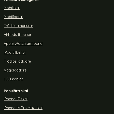
rea pris
rea pris
179 kr
179 kr
tidigare pris
tidigare pris
299 kr
299 kr
Safe Transparent/Röd
lorPop iPhone 13 Skal CH MagSafe Transparent/Vit
Köp
ColorPop iPhone 13 Skal CH M
Köp
Co
Lagervara
Lagervara
Mobilskal
Tillgänglighet:
Tillgänglighet:
Mobilfodral
Trådlösa hörlurar
AirPods tillbehör
Apple Watch armband
iPad tillbehör
Trådlös laddare
Väggladdare
USB kablar
Populära skal
iPhone 17 skal
iPhone 16 Pro Max skal