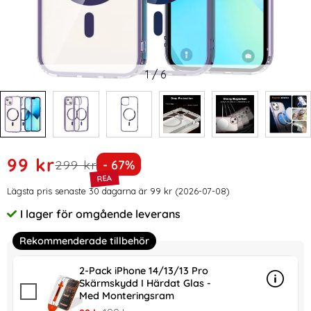
1
/
6
Handla denna produkt ColorPop iPhone 13 Skal CH MagSafe
rea pris
99 kr
tidigare pris
Priset är nedsatt med
299 kr
- 67%
Prishistorik
Lägsta pris senaste 30 dagarna är 99 kr (2026-07-08)
I lager för omgående leverans
Tillgänglighet:
Rekommenderade tillbehör
2-Pack iPhone 14/13/13 Pro
Skärmskydd I Härdat Glas -
Info
mer in
Med Monteringsram