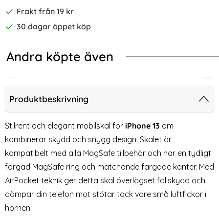
Frakt från 19 kr
30 dagar öppet köp
Andra köpte även
fe Matt Grön
op iPhone 14/13 Skal CH MagSafe Matt Ljus Lila
Spigen iPhone 17e/16e/14/13/13 Pro 
Spi
Produktbeskrivning
Stilrent och elegant mobilskal för
iPhone 13
om
kombinerar skydd och snygg design. Skalet är
kompatibelt med alla MagSafe tillbehör och har en tydligt
färgad MagSafe ring och matchande färgade kanter. Med
AirPocket teknik ger detta skal överlägset fallskydd och
dämpar din telefon mot stötar tack vare små luftfickor i
hörnen.
Spigen iPhone
Spigen iPhone