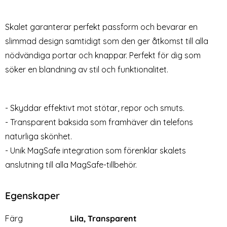
17e/16e/14/13/13 Pro "Ez Fit"
17e/16e/14/13/13 Pro 2-PACK
Art. nr 210924
Art. nr 202292
Glas.tR Skärmskydd
ALM Heltäckande
rea pris
rea pris
199 kr
259 kr
Skärmskydd
Skalet garanterar perfekt passform och bevarar en
agSafe Matt Ljus Lila
Phone 17e/16e/14/13/13 Pro "Ez Fit" Glas.tR Skärmskydd
Spigen iPhone 17e/16e/14/13/13 Pro 2-
Köp
Spigen iPh
Köp
Lagervara
Lagervara
Tillgänglighet:
Tillgänglighet:
slimmad design samtidigt som den ger åtkomst till alla
nödvändiga portar och knappar. Perfekt för dig som
söker en blandning av stil och funktionalitet.
- Skyddar effektivt mot stötar, repor och smuts.
- Transparent baksida som framhäver din telefons
naturliga skönhet.
- Unik MagSafe integration som förenklar skalets
anslutning till alla MagSafe-tillbehör.
Egenskaper
Egenskaper/attribut för denna produkt
Attribut
Värde
Färg
Lila, Transparent