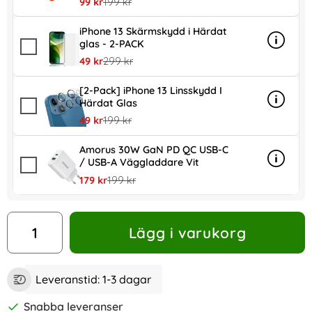
rea pris
tidigare pris
99 kr
199 kr
iPhone 13 Skärmskydd i Härdat
glas - 2-PACK
Info
mer inf
rea pris
tidigare pris
49 kr
299 kr
[2-Pack] iPhone 13 Linsskydd I
Härdat Glas
Info
mer inf
rea pris
tidigare pris
49 kr
199 kr
Amorus 30W GaN PD QC USB-C
/ USB-A Väggladdare Vit
Info
mer in
rea pris
tidigare pris
179 kr
199 kr
antal
Lägg i varukorg
Leveranstid:
1-3 dagar
Snabba leveranser