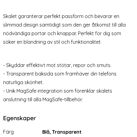
Skärmskydd Heltäckande
17e/16e/14/13/13 Pro "Ez Fit"
Art. nr 209910
Art. nr 210924
Härdat Glas
Glas.tR Skärmskydd
rea pris
rea pris
89 kr
199 kr
tidigare pris
149 kr
Skalet garanterar perfekt passform och bevarar en
dat glas - 2-PACK
hone 14/13/13 Pro Skärmskydd Heltäckande Härdat Gla
Spigen iPhone 17e/16e/14/13/13 Pro
Köp
Spigen iPh
Köp
Lagervara
Lagervara
Tillgänglighet:
Tillgänglighet:
slimmad design samtidigt som den ger åtkomst till alla
nödvändiga portar och knappar. Perfekt för dig som
söker en blandning av stil och funktionalitet.
- Skyddar effektivt mot stötar, repor och smuts.
- Transparent baksida som framhäver din telefons
naturliga skönhet.
- Unik MagSafe integration som förenklar skalets
anslutning till alla MagSafe-tillbehör.
Egenskaper
Egenskaper/attribut för denna produkt
Attribut
Värde
Färg
Blå, Transparent