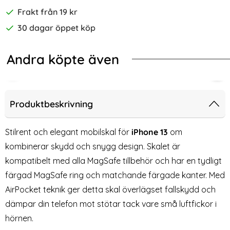
Frakt från 19 kr
30 dagar öppet köp
Andra köpte även
-40%
fe Matt Röd
e 13 Skärmskydd i Härdat glas - 2-PACK
ENKAY iPhone 14/13/13 Pro Skärms
Spi
Produktbeskrivning
Stilrent och elegant mobilskal för
iPhone 13
om
kombinerar skydd och snygg design. Skalet är
kompatibelt med alla MagSafe tillbehör och har en tydligt
färgad MagSafe ring och matchande färgade kanter. Med
AirPocket teknik ger detta skal överlägset fallskydd och
dämpar din telefon mot stötar tack vare små luftfickor i
hörnen.
ENKAY iPhone 14/13/13 Pro
Spigen iPhone