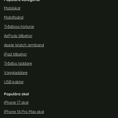
rea pris
rea pris
179 kr
179 kr
tidigare pris
tidigare pris
299 kr
299 kr
fe Transparent/Mörk Blå
Pop iPhone 13 Skal CH MagSafe Transparent/Ljus Blå
Köp
ColorPop iPhone 13 Skal CH M
Köp
C
Lagervara
Lagervara
Mobilskal
Tillgänglighet:
Tillgänglighet:
Mobilfodral
Trådlösa hörlurar
AirPods tillbehör
Apple Watch armband
iPad tillbehör
Trådlös laddare
Väggladdare
USB kablar
Populära skal
iPhone 17 skal
iPhone 16 Pro Max skal