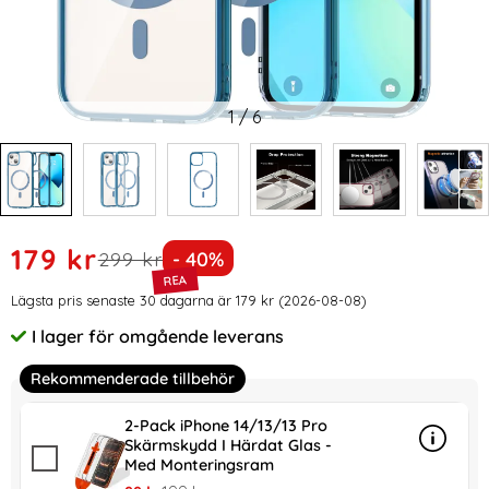
1
/
6
Handla denna produkt ColorPop iPhone 13 Skal CH MagSafe
rea pris
179 kr
tidigare pris
Priset är nedsatt med
299 kr
- 40%
Prishistorik
Lägsta pris senaste 30 dagarna är 179 kr (2026-08-08)
I lager för omgående leverans
Tillgänglighet:
Rekommenderade tillbehör
2-Pack iPhone 14/13/13 Pro
Skärmskydd I Härdat Glas -
Info
mer in
Med Monteringsram