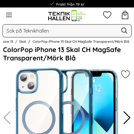
Frakt från 19 kr
Meny
Mina favorit
Sök
Ge
Sök på Teknikhallen
Phone 13
Skal
ColorPop iPhone 13 Skal CH MagSafe Transparent/Mörk Blå
Hoppa
ColorPop iPhone 13 Skal CH MagSafe
över
Transparent/Mörk Blå
Bilder
Mar