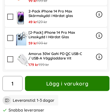
rea pris
tidigare pris
99 kr
199 kr
2-Pack iPhone 14 Pro Max
Skärmskydd i Härdat glas
Info
mer in
rea pris
tidigare pris
49 kr
129 kr
[2-Pack] iPhone 14 Pro Max
Linsskydd I Härdat Glas
Info
mer inf
rea pris
tidigare pris
59 kr
199 kr
Amorus 30W GaN PD QC USB-C
/ USB-A Väggladdare Vit
Info
mer in
rea pris
tidigare pris
179 kr
199 kr
antal
Lägg i varukorg
Leveranstid:
1-3 dagar
Snabba leveranser