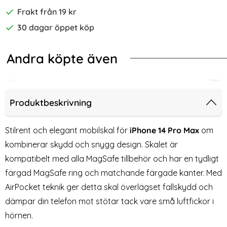
Frakt från 19 kr
30 dagar öppet köp
Andra köpte även
t Glas
e 14 Pro Max 2-PACK Skärmskydd Härdat Glas Privacy
2-Pack iPhone 14 Pro Max Härdat G
Spi
Produktbeskrivning
Stilrent och elegant mobilskal för
iPhone 14 Pro Max
om
kombinerar skydd och snygg design. Skalet är
kompatibelt med alla MagSafe tillbehör och har en tydligt
färgad MagSafe ring och matchande färgade kanter. Med
AirPocket teknik ger detta skal överlägset fallskydd och
dämpar din telefon mot stötar tack vare små luftfickor i
hörnen.
2-Pack iPhone 14 Pro Max
Spigen iPhone 14 Pro Max 2-