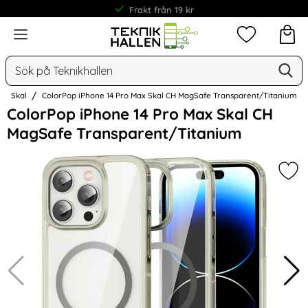
Frakt från 19 kr
Meny
Mina favorit
Sök
Ge
Sök på Teknikhallen
Skal
ColorPop iPhone 14 Pro Max Skal CH MagSafe Transparent/Titanium
Hoppa
ColorPop iPhone 14 Pro Max Skal CH
över
MagSafe Transparent/Titanium
Bilder
Mar