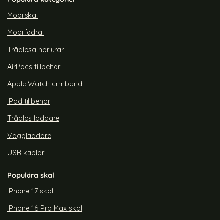
rea pris
rea pris
119 kr
179 kr
tidigare pris
tidigare pris
299 kr
299 kr
agSafe Transparent/Titanium
p iPhone 14 Pro Max Skal CH MagSafe Transparent/Lila
Köp
ColorPop iPhone 14 Pro Max Skal 
ColorP
Köp
Lagervara
Lagervara
Mobilskal
Tillgänglighet:
Tillgänglighet:
Mobilfodral
Trådlösa hörlurar
AirPods tillbehör
Apple Watch armband
iPad tillbehör
Trådlös laddare
Väggladdare
USB kablar
Populära skal
iPhone 17 skal
iPhone 16 Pro Max skal