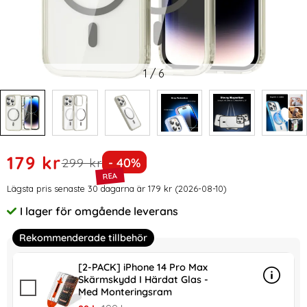
1
/
6
Handla denna produkt ColorPop iPhone 14 Pro Max Skal CH
rea pris
179 kr
tidigare pris
Priset är nedsatt med
299 kr
- 40%
Prishistorik
Lägsta pris senaste 30 dagarna är 179 kr (2026-08-10)
I lager för omgående leverans
Tillgänglighet:
Rekommenderade tillbehör
[2-PACK] iPhone 14 Pro Max
Skärmskydd I Härdat Glas -
Info
mer in
Med Monteringsram