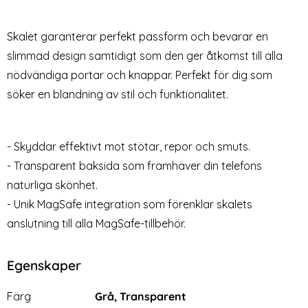
Härdat Glas Skärmskydd
PACK GLAS.tR "Ez Fit"
Art. nr 235505
Art. nr 209287
(iPhone 14 Pro Max)
Skärmskydd
rea pris
199 kr
rea pris
129 kr
Välj ...
Skalet garanterar perfekt passform och bevarar en
ydd Härdat Glas Privacy
Spigen iPhone 14 Pro Max 2-PACK 
Köp
Lagervara
Tillgänglighet:
slimmad design samtidigt som den ger åtkomst till alla
nödvändiga portar och knappar. Perfekt för dig som
söker en blandning av stil och funktionalitet.
- Skyddar effektivt mot stötar, repor och smuts.
- Transparent baksida som framhäver din telefons
naturliga skönhet.
- Unik MagSafe integration som förenklar skalets
anslutning till alla MagSafe-tillbehör.
Egenskaper
Egenskaper/attribut för denna produkt
Attribut
Värde
Färg
Grå, Transparent