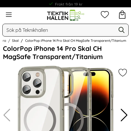
Frakt från 19 kr
Meny
Mina favorit
Sök
Ge
Sök på Teknikhallen
 Pro
Skal
ColorPop iPhone 14 Pro Skal CH MagSafe Transparent/Titanium
Hoppa
ColorPop iPhone 14 Pro Skal CH
över
MagSafe Transparent/Titanium
Bilder
Mar