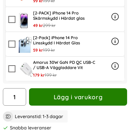
rea pris
tidigare pris
99 kr
199 kr
[2-PACK] iPhone 14 Pro
Skärmskydd i Härdat glas
Info
mer inf
rea pris
tidigare pris
49 kr
299 kr
[2-Pack] iPhone 14 Pro
Linsskydd I Härdat Glas
Info
mer inf
rea pris
tidigare pris
59 kr
199 kr
Amorus 30W GaN PD QC USB-C
/ USB-A Väggladdare Vit
Info
mer in
rea pris
tidigare pris
179 kr
199 kr
antal
Lägg i varukorg
Leveranstid:
1-3 dagar
Snabba leveranser