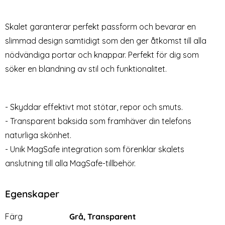
Skärmskydd i Härdat glas
Max Linsskydd Pro+ Härdat
Art. nr 211438
Art. nr 211395
Glas Svart
rea pris
rea pris
49 kr
89 kr
tidigare pris
299 kr
Skalet garanterar perfekt passform och bevarar en
kydd I Härdat Glas
2-PACK] iPhone 14 Pro Skärmskydd i Härdat glas
HOFI iPhone 14 Pro / 14 Pro Max Lin
Köp
Köp
Tech
Lagervara
Lagervara
Tillgänglighet:
Tillgänglighet:
slimmad design samtidigt som den ger åtkomst till alla
nödvändiga portar och knappar. Perfekt för dig som
söker en blandning av stil och funktionalitet.
- Skyddar effektivt mot stötar, repor och smuts.
- Transparent baksida som framhäver din telefons
naturliga skönhet.
- Unik MagSafe integration som förenklar skalets
anslutning till alla MagSafe-tillbehör.
Egenskaper
Egenskaper/attribut för denna produkt
Attribut
Värde
Färg
Grå, Transparent