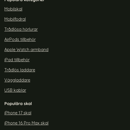
rea pris
rea pris
119 kr
119 kr
tidigare pris
tidigare pris
299 kr
299 kr
agSafe Transparent/Lila
Pop iPhone 14 Pro Skal CH MagSafe Transparent/Lila
Köp
ColorPop iPhone 14 Pro Skal CH
Köp
Co
Lagervara
Lagervara
Mobilskal
Tillgänglighet:
Tillgänglighet:
Mobilfodral
Trådlösa hörlurar
AirPods tillbehör
Apple Watch armband
iPad tillbehör
Trådlös laddare
Väggladdare
USB kablar
Populära skal
iPhone 17 skal
iPhone 16 Pro Max skal