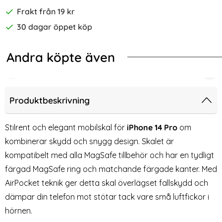
Frakt från 19 kr
30 dagar öppet köp
Andra köpte även
-84%
afe Matt Röd
k] iPhone 14 Pro Linsskydd I Härdat Glas
[2-PACK] iPhone 14 Pro Skärmskydd 
HOF
Produktbeskrivning
Stilrent och elegant mobilskal för
iPhone 14 Pro
om
kombinerar skydd och snygg design. Skalet är
kompatibelt med alla MagSafe tillbehör och har en tydligt
färgad MagSafe ring och matchande färgade kanter. Med
AirPocket teknik ger detta skal överlägset fallskydd och
dämpar din telefon mot stötar tack vare små luftfickor i
hörnen.
[2-PACK] iPhone 14 Pro
HOFI iPhone 14 Pro / 14 Pro