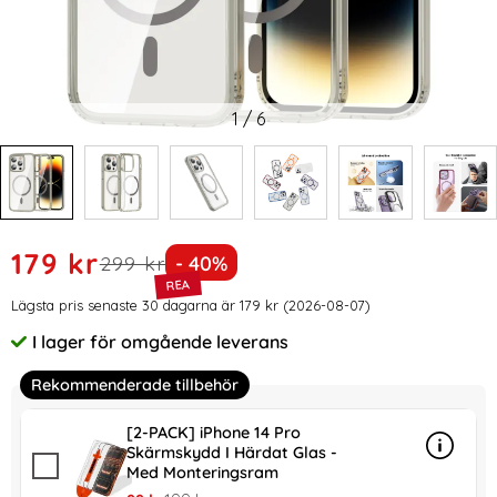
1
/
6
Handla denna produkt ColorPop iPhone 14 Pro Skal CH Mag
rea pris
179 kr
tidigare pris
Priset är nedsatt med
299 kr
- 40%
Prishistorik
Lägsta pris senaste 30 dagarna är 179 kr (2026-08-07)
I lager för omgående leverans
Tillgänglighet:
Rekommenderade tillbehör
[2-PACK] iPhone 14 Pro
Skärmskydd I Härdat Glas -
Info
mer in
Med Monteringsram