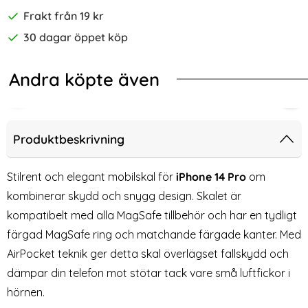
Frakt från 19 kr
30 dagar öppet köp
Andra köpte även
-84%
-70%
kärmskydd i Härdat Glas
EEKE iPhone 14 Pro Fodral Med Magnetisk Stängning Röd
[2-PACK] iPhone 14 Pro Skärmskydd 
[2-
Produktbeskrivning
Stilrent och elegant mobilskal för
iPhone 14 Pro
om
kombinerar skydd och snygg design. Skalet är
kompatibelt med alla MagSafe tillbehör och har en tydligt
färgad MagSafe ring och matchande färgade kanter. Med
AirPocket teknik ger detta skal överlägset fallskydd och
dämpar din telefon mot stötar tack vare små luftfickor i
hörnen.
[2-PACK] iPhone 14 Pro
[2-Pack] iPhone 14 Pro