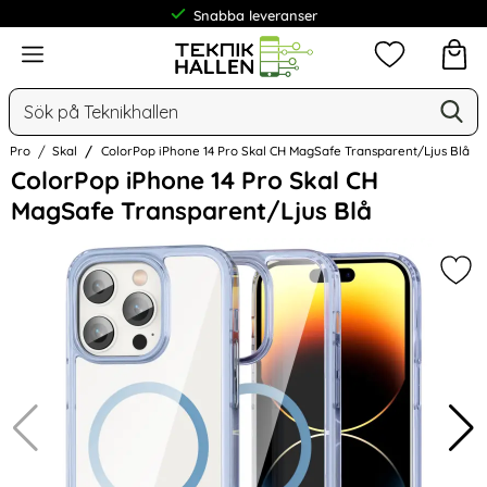
Frakt från 19 kr
Meny
Mina favorit
Sök
Ge
Sök på Teknikhallen
14 Pro
Skal
ColorPop iPhone 14 Pro Skal CH MagSafe Transparent/Ljus Blå
Hoppa
ColorPop iPhone 14 Pro Skal CH
över
MagSafe Transparent/Ljus Blå
Bilder
Mar