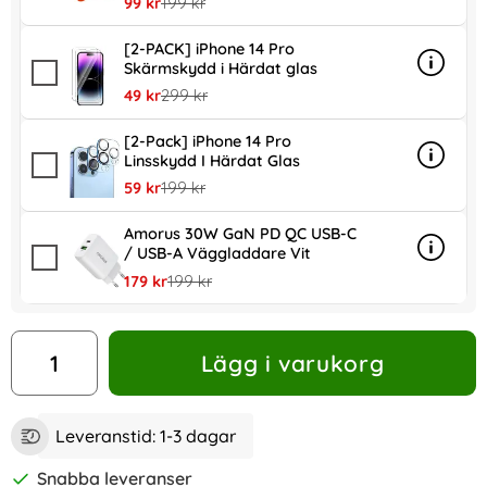
rea pris
tidigare pris
99 kr
199 kr
[2-PACK] iPhone 14 Pro
Skärmskydd i Härdat glas
Info
mer inf
rea pris
tidigare pris
49 kr
299 kr
[2-Pack] iPhone 14 Pro
Linsskydd I Härdat Glas
Info
mer inf
rea pris
tidigare pris
59 kr
199 kr
Amorus 30W GaN PD QC USB-C
/ USB-A Väggladdare Vit
Info
mer in
rea pris
tidigare pris
179 kr
199 kr
antal
Lägg i varukorg
Leveranstid:
1-3 dagar
Snabba leveranser