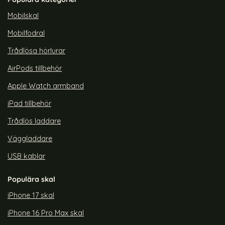
rea pris
rea pris
119 kr
119 kr
tidigare pris
tidigare pris
299 kr
299 kr
ries TPU Transparent
Pop iPhone 14 Pro Skal CH MagSafe Transparent/Röd
Köp
ColorPop iPhone 14 Pro Skal CH
Köp
Co
Lagervara
Lagervara
Mobilskal
Tillgänglighet:
Tillgänglighet:
Mobilfodral
Trådlösa hörlurar
AirPods tillbehör
Apple Watch armband
iPad tillbehör
Trådlös laddare
Väggladdare
USB kablar
Populära skal
iPhone 17 skal
iPhone 16 Pro Max skal