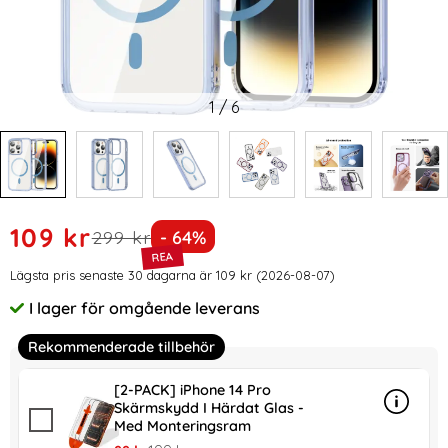
1
/
6
Handla denna produkt ColorPop iPhone 14 Pro Skal CH Mag
rea pris
109 kr
tidigare pris
Priset är nedsatt med
299 kr
- 64%
Prishistorik
Lägsta pris senaste 30 dagarna är 109 kr (2026-08-07)
I lager för omgående leverans
Tillgänglighet:
Rekommenderade tillbehör
[2-PACK] iPhone 14 Pro
Skärmskydd I Härdat Glas -
Info
mer in
Med Monteringsram