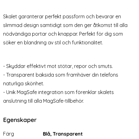
Skärmskydd i Härdat glas
Linsskydd I Härdat Glas
Art. nr 211438
Art. nr 211363
rea pris
rea pris
49 kr
59 kr
tidigare pris
tidigare pris
299 kr
199 kr
Skalet garanterar perfekt passform och bevarar en
 Magnetisk Stängning Röd
2-PACK] iPhone 14 Pro Skärmskydd i Härdat glas
Köp
[2-Pack] iPhone 14 Pro Lin
Köp
Lagervara
Lagervara
Tillgänglighet:
Tillgänglighet:
slimmad design samtidigt som den ger åtkomst till alla
nödvändiga portar och knappar. Perfekt för dig som
söker en blandning av stil och funktionalitet.
- Skyddar effektivt mot stötar, repor och smuts.
- Transparent baksida som framhäver din telefons
naturliga skönhet.
- Unik MagSafe integration som förenklar skalets
anslutning till alla MagSafe-tillbehör.
Egenskaper
Egenskaper/attribut för denna produkt
Attribut
Värde
Färg
Blå, Transparent