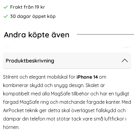
Frakt från 19 kr
30 dagar öppet köp
Andra köpte även
-60%
MagShine Violet
e 14 MagSafe Skal Transparent - Premium
2-Pack iPhone 14 Härdat Glas Skär
[3-
Produktbeskrivning
Stilrent och elegant mobilskal för
iPhone 14
om
kombinerar skydd och snygg design. Skalet är
kompatibelt med alla MagSafe tillbehör och har en tydligt
färgad MagSafe ring och matchande färgade kanter. Med
AirPocket teknik ger detta skal överlägset fallskydd och
dämpar din telefon mot stötar tack vare små luftfickor i
hörnen.
2-Pack iPhone 14 Härdat Glas
[3-Pack] iPhone 14 Linsskydd I