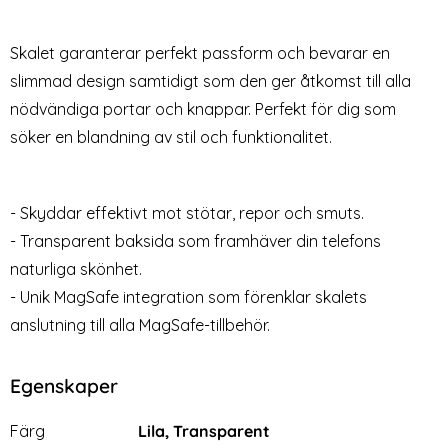
Skärmskydd (iPhone 14)
Härdat Glas
Art. nr 235508
Art. nr 211365
rea pris
99 kr
tidigare pris
249 kr
rea pris
129 kr
Välj ...
Skalet garanterar perfekt passform och bevarar en
sparent - Premium
[3-Pack] iPhone 14 Linss
Spigen
Köp
Lagervara
Tillgänglighet:
slimmad design samtidigt som den ger åtkomst till alla
nödvändiga portar och knappar. Perfekt för dig som
söker en blandning av stil och funktionalitet.
- Skyddar effektivt mot stötar, repor och smuts.
- Transparent baksida som framhäver din telefons
naturliga skönhet.
- Unik MagSafe integration som förenklar skalets
anslutning till alla MagSafe-tillbehör.
Egenskaper
Egenskaper/attribut för denna produkt
Attribut
Värde
Färg
Lila, Transparent