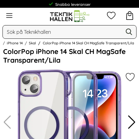
Snabba leveranser
Frakt från 19 kr
Meny
Mina favorit
Sök
Ge
Sök på Teknikhallen
e
iPhone 14
Skal
ColorPop iPhone 14 Skal CH MagSafe Transparent/Lila
Hoppa
ColorPop iPhone 14 Skal CH MagSafe
över
Transparent/Lila
Bilder
Mar