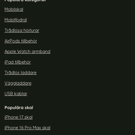
rea pris
rea pris
179 kr
129 kr
tidigare pris
tidigare pris
299 kr
299 kr
Safe Transparent/Lila
lorPop iPhone 14 Skal CH MagSafe Transparent/Vit
Köp
ColorPop iPhone 14 Skal CH M
Köp
Co
Lagervara
Lagervara
Mobilskal
Tillgänglighet:
Tillgänglighet:
Mobilfodral
Trådlösa hörlurar
AirPods tillbehör
Apple Watch armband
iPad tillbehör
Trådlös laddare
Väggladdare
USB kablar
Populära skal
iPhone 17 skal
iPhone 16 Pro Max skal