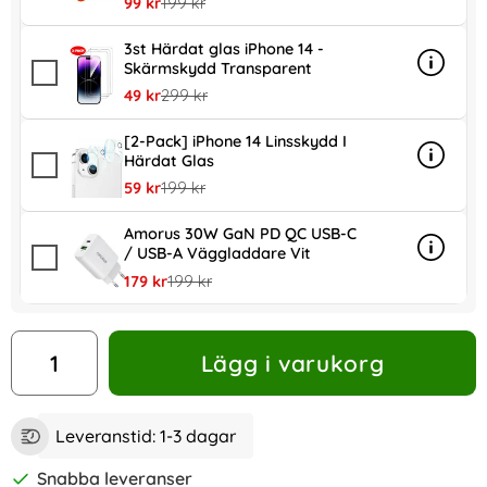
rea pris
tidigare pris
99 kr
199 kr
3st Härdat glas iPhone 14 -
Skärmskydd Transparent
Info
mer in
rea pris
tidigare pris
49 kr
299 kr
[2-Pack] iPhone 14 Linsskydd I
Härdat Glas
Info
mer inf
rea pris
tidigare pris
59 kr
199 kr
Amorus 30W GaN PD QC USB-C
/ USB-A Väggladdare Vit
Info
mer in
rea pris
tidigare pris
179 kr
199 kr
antal
Lägg i varukorg
Leveranstid:
1-3 dagar
Snabba leveranser