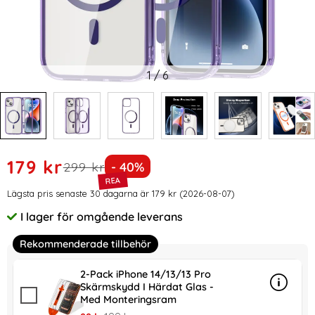
1
/
6
Handla denna produkt ColorPop iPhone 14 Skal CH MagSafe
rea pris
179 kr
tidigare pris
Priset är nedsatt med
299 kr
- 40%
Prishistorik
Lägsta pris senaste 30 dagarna är 179 kr (2026-08-07)
I lager för omgående leverans
Tillgänglighet:
Rekommenderade tillbehör
2-Pack iPhone 14/13/13 Pro
Skärmskydd I Härdat Glas -
Info
mer in
Med Monteringsram