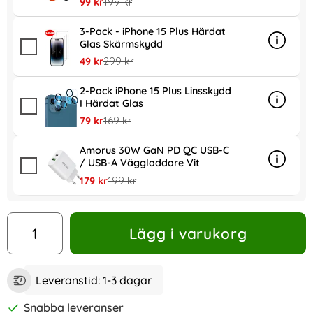
rea pris
tidigare pris
99 kr
199 kr
3-Pack - iPhone 15 Plus Härdat
Glas Skärmskydd
Info
mer inf
rea pris
tidigare pris
49 kr
299 kr
2-Pack iPhone 15 Plus Linsskydd
I Härdat Glas
Info
mer inf
rea pris
tidigare pris
79 kr
169 kr
Amorus 30W GaN PD QC USB-C
/ USB-A Väggladdare Vit
Info
mer in
rea pris
tidigare pris
179 kr
199 kr
antal
Lägg i varukorg
Leveranstid:
1-3 dagar
Snabba leveranser