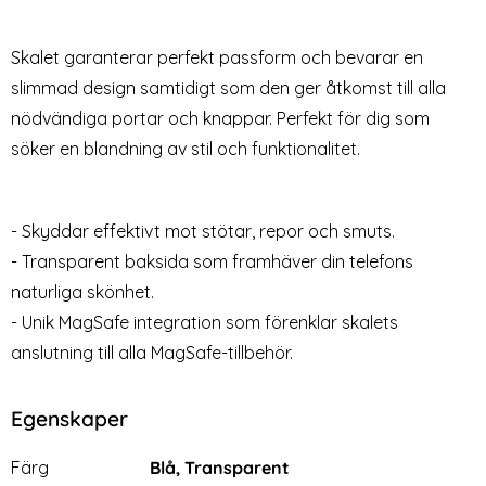
Linsskydd I Härdat Glas
Heltäckande Skärmskydd i
Art. nr 223336
Art. nr 223303
Härdat Glas
rea pris
rea pris
79 kr
99 kr
tidigare pris
tidigare pris
169 kr
199 kr
Skalet garanterar perfekt passform och bevarar en
at Glas Skärmskydd
2-Pack iPhone 15 Plus Linsskydd I Härdat Glas
Köp
2-Pack iPhone 15 Plus Heltäckand
Köp
i
Lagervara
Lagervara
Tillgänglighet:
Tillgänglighet:
slimmad design samtidigt som den ger åtkomst till alla
nödvändiga portar och knappar. Perfekt för dig som
söker en blandning av stil och funktionalitet.
- Skyddar effektivt mot stötar, repor och smuts.
- Transparent baksida som framhäver din telefons
naturliga skönhet.
- Unik MagSafe integration som förenklar skalets
anslutning till alla MagSafe-tillbehör.
Egenskaper
Egenskaper/attribut för denna produkt
Attribut
Värde
Färg
Blå, Transparent