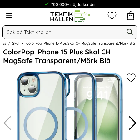
700 000+ nöjda kunder
Meny
Mina favorit
Sök
Ge
Sök på Teknikhallen
Plus
Skal
ColorPop iPhone 15 Plus Skal CH MagSafe Transparent/Mörk Blå
Hoppa
ColorPop iPhone 15 Plus Skal CH
över
MagSafe Transparent/Mörk Blå
Bilder
Mar