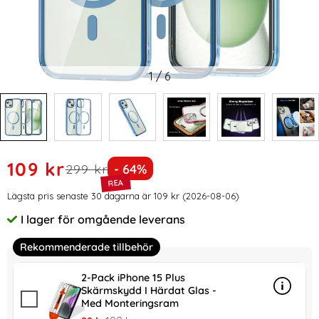
1
/
6
Handla denna produkt ColorPop iPhone 15 Plus Skal CH Ma
rea pris
109 kr
tidigare pris
Priset är nedsatt med
299 kr
- 64%
Prishistorik
Lägsta pris senaste 30 dagarna är 109 kr (2026-08-06)
I lager för omgående leverans
Tillgänglighet:
Rekommenderade tillbehör
2-Pack iPhone 15 Plus
Skärmskydd I Härdat Glas -
Info
mer in
Med Monteringsram