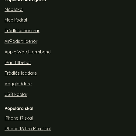
rea pris
rea pris
179 kr
109 kr
tidigare pris
tidigare pris
299 kr
299 kr
Safe Transparent/Titanium
Pop iPhone 15 Plus Skal CH MagSafe Transparent/Röd
Köp
ColorPop iPhone 15 Plus Skal C
Köp
Colo
Lagervara
Lagervara
Mobilskal
Tillgänglighet:
Tillgänglighet:
Mobilfodral
Trådlösa hörlurar
AirPods tillbehör
Apple Watch armband
iPad tillbehör
Trådlös laddare
Väggladdare
USB kablar
Populära skal
iPhone 17 skal
iPhone 16 Pro Max skal