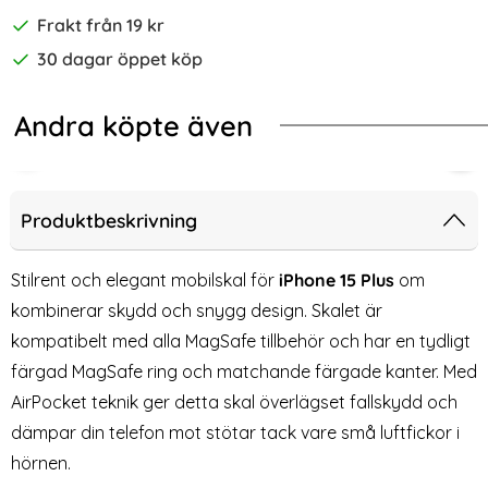
Frakt från 19 kr
30 dagar öppet köp
Andra köpte även
-53%
-50%
bilskal
k - iPhone 15 Plus Härdat Glas Skärmskydd
2-Pack iPhone 15 Plus Linsskydd I H
2-P
Produktbeskrivning
Stilrent och elegant mobilskal för
iPhone 15 Plus
om
kombinerar skydd och snygg design. Skalet är
kompatibelt med alla MagSafe tillbehör och har en tydligt
färgad MagSafe ring och matchande färgade kanter. Med
AirPocket teknik ger detta skal överlägset fallskydd och
dämpar din telefon mot stötar tack vare små luftfickor i
hörnen.
2-Pack iPhone 15 Plus
2-Pack iPhone 15 Plus