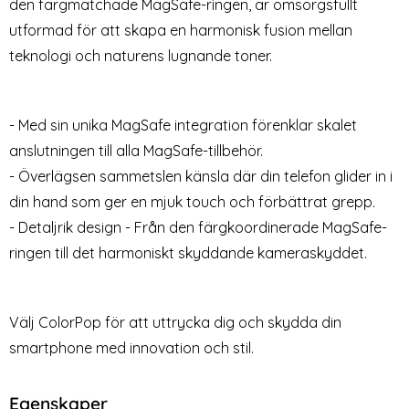
den färgmatchade MagSafe-ringen, är omsorgsfullt
Heltäckande Skärmskydd i
Härdat Glas Skärmskydd
Art. nr 223311
Art. nr 235501
Härdat Glas
(iPhone 15 Pro Max)
utformad för att skapa en harmonisk fusion mellan
rea pris
99 kr
tidigare pris
199 kr
rea pris
129 kr
Välj ...
d
kal MagSafe Läder Brun
Phone 15 Pro Max Heltäckande Skärmskydd i Härdat Gla
Köp
C
teknologi och naturens lugnande toner.
Lagervara
Tillgänglighet:
- Med sin unika MagSafe integration förenklar skalet
anslutningen till alla MagSafe-tillbehör.
- Överlägsen sammetslen känsla där din telefon glider in i
din hand som ger en mjuk touch och förbättrat grepp.
- Detaljrik design - Från den färgkoordinerade MagSafe-
ringen till det harmoniskt skyddande kameraskyddet.
Välj ColorPop för att uttrycka dig och skydda din
smartphone med innovation och stil.
Egenskaper