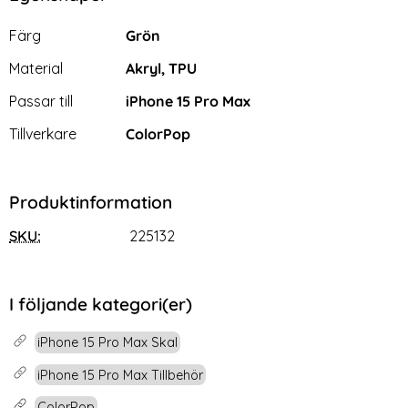
Egenskaper/attribut för denna produkt
Attribut
Värde
Färg
Grön
Material
Akryl, TPU
Passar till
iPhone 15 Pro Max
Tillverkare
ColorPop
Produktinformation
SKU:
225132
I följande kategori(er)
iPhone 15 Pro Max Skal
iPhone 15 Pro Max Tillbehör
ColorPop