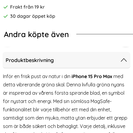
Frakt från 19 kr
30 dagar öppet köp
Andra köpte även
-50%
kal Med Silikonyta Summer Sand
lo iPhone 15 Pro Max Mobilskal MagSafe Läder Brun
2-Pack iPhone 15 Pro Max Heltäcka
2-P
Produktbeskrivning
Inför en frisk pust av natur i din
iPhone 15 Pro Max
med
detta vibrerande gröna skal. Denna livfulla gröna nyans
är inspirerad av vårens första spirande blad, en symbol
för nystart och energi. Med sin sömlösa MagSafe-
funktionalitet blir varje tillbehör ett med din enhet,
samtidigt som den mjuka, matta ytan erbjuder ett grepp
som är både säkert och behagligt. Varje detalj, inklusive
2-Pack iPhone 15 Pro Max
2-Pack - iPhone 15 Pro Max