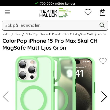
700 000+ nöjda kunder
Meny
Mina favorit
Sök
Ge
Sök på Teknikhallen
Pro Max
Skal
ColorPop iPhone 15 Pro Max Skal CH MagSafe Matt Ljus Grön
Hoppa
ColorPop iPhone 15 Pro Max Skal CH
över
MagSafe Matt Ljus Grön
Bilder
Mar