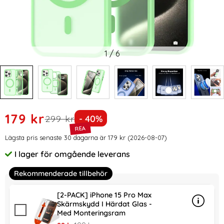
1
/
6
Handla denna produkt ColorPop iPhone 15 Pro Max Skal CH
rea pris
179 kr
tidigare pris
Priset är nedsatt med
299 kr
- 40%
Prishistorik
Lägsta pris senaste 30 dagarna är 179 kr (2026-08-07)
I lager för omgående leverans
Tillgänglighet:
Rekommenderade tillbehör
[2-PACK] iPhone 15 Pro Max
Skärmskydd I Härdat Glas -
Info
mer in
Med Monteringsram