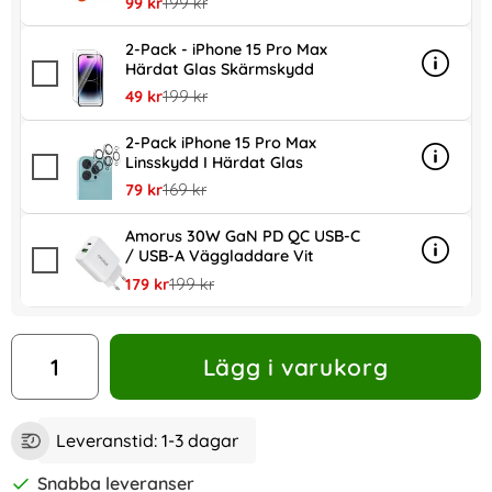
rea pris
tidigare pris
99 kr
199 kr
2-Pack - iPhone 15 Pro Max
Härdat Glas Skärmskydd
Info
mer in
rea pris
tidigare pris
49 kr
199 kr
2-Pack iPhone 15 Pro Max
Linsskydd I Härdat Glas
Info
mer inf
rea pris
tidigare pris
79 kr
169 kr
Amorus 30W GaN PD QC USB-C
/ USB-A Väggladdare Vit
Info
mer in
rea pris
tidigare pris
179 kr
199 kr
antal
Lägg i varukorg
Leveranstid:
1-3 dagar
Snabba leveranser