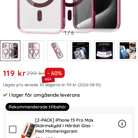
1
/
6
Handla denna produkt ColorPop iPhone 15 Pro Max Skal C
rea pris
119 kr
tidigare pris
Priset är nedsatt med
299 kr
- 60%
Prishistorik
Lägsta pris senaste 30 dagarna är 119 kr (2026-08-10)
I lager för omgående leverans
Tillgänglighet:
Rekommenderade tillbehör
[2-PACK] iPhone 15 Pro Max
Skärmskydd I Härdat Glas -
Info
mer in
Med Monteringsram