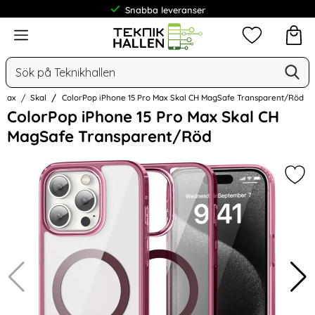
Snabba leveranser
Frakt från 19 kr
Meny
Mina favorit
Sök
Ge
Sök på Teknikhallen
o Max
Skal
ColorPop iPhone 15 Pro Max Skal CH MagSafe Transparent/Röd
Hoppa
ColorPop iPhone 15 Pro Max Skal CH
över
MagSafe Transparent/Röd
Bilder
Mar