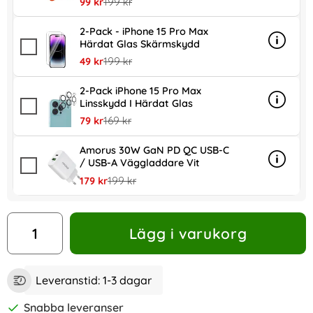
rea pris
tidigare pris
99 kr
199 kr
2-Pack - iPhone 15 Pro Max
Härdat Glas Skärmskydd
Info
mer in
rea pris
tidigare pris
49 kr
199 kr
2-Pack iPhone 15 Pro Max
Linsskydd I Härdat Glas
Info
mer inf
rea pris
tidigare pris
79 kr
169 kr
Amorus 30W GaN PD QC USB-C
/ USB-A Väggladdare Vit
Info
mer in
rea pris
tidigare pris
179 kr
199 kr
antal
Lägg i varukorg
Leveranstid:
1-3 dagar
Snabba leveranser