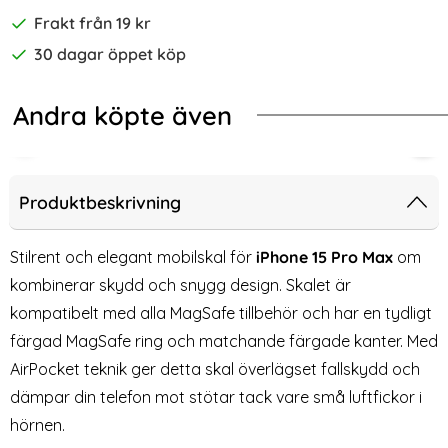
Frakt från 19 kr
30 dagar öppet köp
Andra köpte även
-75%
 MagSafe Matt Röd
e 15 Pro Max Skal MagSafe Shockproof Akryl Svart
2-Pack - iPhone 15 Pro Max Härdat
2-P
Produktbeskrivning
Stilrent och elegant mobilskal för
iPhone 15 Pro Max
om
kombinerar skydd och snygg design. Skalet är
kompatibelt med alla MagSafe tillbehör och har en tydligt
färgad MagSafe ring och matchande färgade kanter. Med
AirPocket teknik ger detta skal överlägset fallskydd och
dämpar din telefon mot stötar tack vare små luftfickor i
hörnen.
2-Pack - iPhone 15 Pro Max
2-Pack - iPhone 15 Pro Max