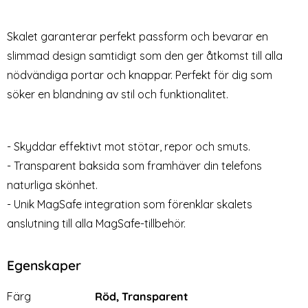
Härdat Glas Skärmskydd
Härdat Glas Skärmskydd
Art. nr 235501
Art. nr 223170
(iPhone 15 Pro Max)
rea pris
49 kr
tidigare pris
199 kr
rea pris
129 kr
Välj ...
Skalet garanterar perfekt passform och bevarar en
Shockproof Akryl Svart
2-Pack - iPhone 15 Pro Max 
Köp
Lagervara
Tillgänglighet:
slimmad design samtidigt som den ger åtkomst till alla
nödvändiga portar och knappar. Perfekt för dig som
söker en blandning av stil och funktionalitet.
- Skyddar effektivt mot stötar, repor och smuts.
- Transparent baksida som framhäver din telefons
naturliga skönhet.
- Unik MagSafe integration som förenklar skalets
anslutning till alla MagSafe-tillbehör.
Egenskaper
Egenskaper/attribut för denna produkt
Attribut
Värde
Färg
Röd, Transparent