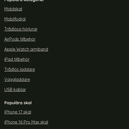
rea pris
rea pris
99 kr
179 kr
tidigare pris
tidigare pris
299 kr
299 kr
al Wavy Ljusrosa
p iPhone 15 Pro Max Skal CH MagSafe Transparent/Lila
Köp
ColorPop iPhone 15 Pro Max Skal 
ColorPo
Köp
Lagervara
Lagervara
Mobilskal
Tillgänglighet:
Tillgänglighet:
Mobilfodral
Trådlösa hörlurar
AirPods tillbehör
Apple Watch armband
iPad tillbehör
Trådlös laddare
Väggladdare
USB kablar
Populära skal
iPhone 17 skal
iPhone 16 Pro Max skal