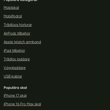
rea pris
rea pris
179 kr
179 kr
tidigare pris
tidigare pris
299 kr
299 kr
Safe TPU Transparent
rPop iPhone 15 Pro Skal CH MagSafe Transparent/Vit
Köp
ColorPop iPhone 15 Pro Skal CH
Köp
Colo
Lagervara
Lagervara
Mobilskal
Tillgänglighet:
Tillgänglighet:
Mobilfodral
Trådlösa hörlurar
AirPods tillbehör
Apple Watch armband
iPad tillbehör
Trådlös laddare
Väggladdare
USB kablar
Populära skal
iPhone 17 skal
iPhone 16 Pro Max skal