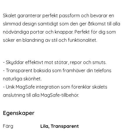
CH MagSafe Matt Svart
GLAS.tR "Ez Fit" Skärmskydd
Art. nr 225128
Art. nr 221629
rea pris
rea pris
179 kr
259 kr
tidigare pris
299 kr
Skalet garanterar perfekt passform och bevarar en
Med Silikonyta Chalk Pink
lorPop iPhone 15 Pro Skal CH MagSafe Matt Svart
Köp
Spigen iPhone 15 Pro 2-PACK GL
Köp
Lagervara
Lagervara
Tillgänglighet:
Tillgänglighet:
slimmad design samtidigt som den ger åtkomst till alla
nödvändiga portar och knappar. Perfekt för dig som
söker en blandning av stil och funktionalitet.
- Skyddar effektivt mot stötar, repor och smuts.
- Transparent baksida som framhäver din telefons
naturliga skönhet.
- Unik MagSafe integration som förenklar skalets
anslutning till alla MagSafe-tillbehör.
Egenskaper
Egenskaper/attribut för denna produkt
Attribut
Värde
Färg
Lila, Transparent