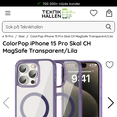
700 000+ nöjda kunder
Meny
Mina favorit
Sök
Ge
Sök på Teknikhallen
one 15 Pro
Skal
ColorPop iPhone 15 Pro Skal CH MagSafe Transparent/Lila
Hoppa
ColorPop iPhone 15 Pro Skal CH
över
MagSafe Transparent/Lila
Bilder
Mar