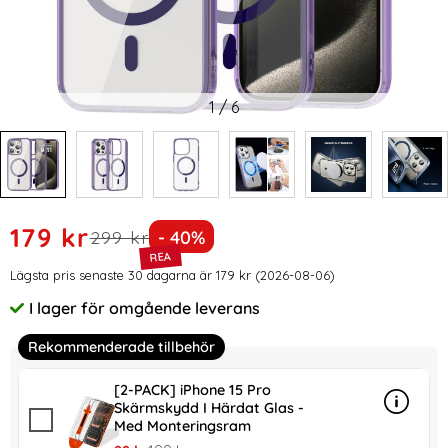
1
/
6
Handla denna produkt ColorPop iPhone 15 Pro Skal CH Mag
rea pris
179 kr
tidigare pris
Priset är nedsatt med
299 kr
- 40%
Prishistorik
Lägsta pris senaste 30 dagarna är 179 kr (2026-08-06)
I lager för omgående leverans
Tillgänglighet:
Rekommenderade tillbehör
[2-PACK] iPhone 15 Pro
Skärmskydd I Härdat Glas -
Info
mer in
Med Monteringsram