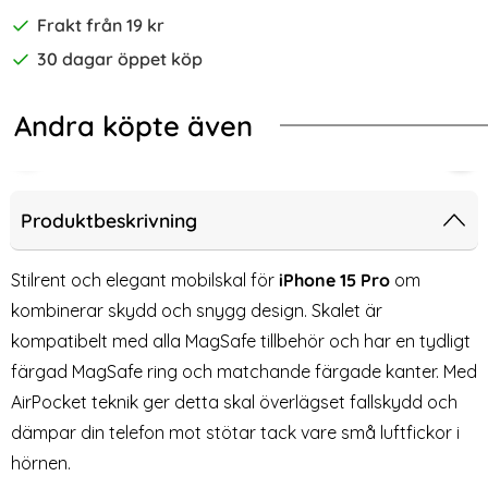
Frakt från 19 kr
30 dagar öppet köp
Andra köpte även
-40%
e Hybrid Lila
A iPhone 15 Pro MagSafe Skal Med Silikonyta Chalk Pink
ColorPop iPhone 15 Pro Skal CH Ma
Spi
Produktbeskrivning
Stilrent och elegant mobilskal för
iPhone 15 Pro
om
kombinerar skydd och snygg design. Skalet är
kompatibelt med alla MagSafe tillbehör och har en tydligt
färgad MagSafe ring och matchande färgade kanter. Med
AirPocket teknik ger detta skal överlägset fallskydd och
dämpar din telefon mot stötar tack vare små luftfickor i
hörnen.
ColorPop iPhone 15 Pro Skal
Spigen iPhone 15 Pro 2-PACK