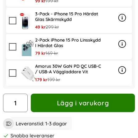
rea pris
tidigare pris
99 kr
199 kr
3-Pack - iPhone 15 Pro Härdat
Glas Skärmskydd
Info
mer in
rea pris
tidigare pris
49 kr
299 kr
2-Pack iPhone 15 Pro Linsskydd
I Härdat Glas
Info
mer inf
rea pris
tidigare pris
79 kr
169 kr
Amorus 30W GaN PD QC USB-C
/ USB-A Väggladdare Vit
Info
mer in
rea pris
tidigare pris
179 kr
199 kr
antal
Lägg i varukorg
Leveranstid:
1-3 dagar
Snabba leveranser