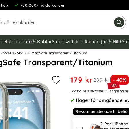
 köp
700 000+ nöjda kunder
Sök på Teknikhallen
Gen
llbehör
Laddare & Kablar
Smartwatch Tillbehör
Ljud & Bild
Gam
iPhone 15 Skal CH MagSafe Transparent/Titanium
gSafe Transparent/Titanium
Handla denna produkt Colo
rea pris
179 kr
tidigare pris
Priset
299 kr
- 40%
Markera colorPop iPhone 15 Skal 
Prishistorik
Lägsta pris senaste 30 dagarna är
I lager för omgående le
Tillgänglighet:
Rekommenderade tillbehö
2-Pack iPhone