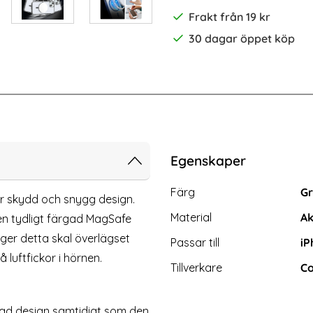
Frakt från 19 kr
30 dagar öppet köp
rdat Glas Skärmskydd (iPhone 15)
iPhone 15 / 15 Plus Linsskydd 3D H
Egenskaper
Egenskaper/attribut för d
Attribut
Värde
Färg
Gr
 skydd och snygg design.
Material
Ak
 en tydligt färgad MagSafe
ger detta skal överlägset
Passar till
iP
luftfickor i hörnen.
Tillverkare
Co
mad design samtidigt som den