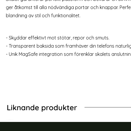
2-Pack iPhone 15 Härdat Glas Skärmskydd
iPhone 15 / 1
ger åtkomst till alla nödvändiga portar och knappar. Perfe
(iPhone 15)
Art. nr 235504
Art. nr 222748
blandning av stil och funktionalitet.
rea pris
99 kr
rea pris
129 kr
Välj ...
ckstand Plånbok Vinröd
iPhon
Lagervara
Tillgänglighet:
- Skyddar effektivt mot stötar, repor och smuts.
- Transparent baksida som framhäver din telefons naturli
- Unik MagSafe integration som förenklar skalets anslutning 
Liknande produkter
-67%
-67%