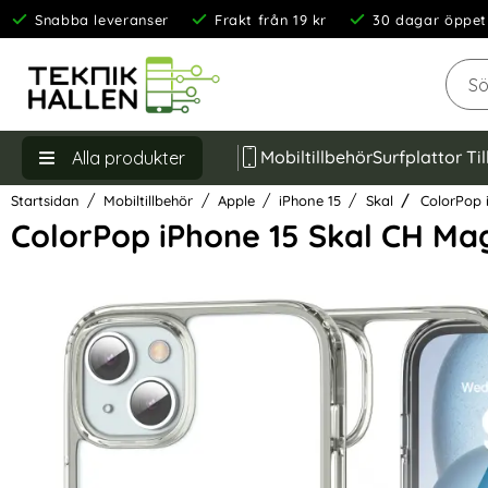
Snabba leveranser
Frakt från 19 kr
30 dagar öppet
Sök
Mobiltillbehör
Surfplattor Ti
Alla produkter
Startsidan
Mobiltillbehör
Apple
iPhone 15
Skal
ColorPop 
ColorPop iPhone 15 Skal CH Ma
Hoppa
över
Bilder