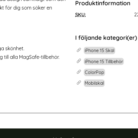
Produktinformation
5 Plus Linsskydd 3D Härdat Glas
Tech-Protect iPhone 15 Sk
kt för dig som söker en
Transparent
MagMat Matt Sva
SKU:
2
Art. nr 223113
rea pris
199 kr
e 15 / 15 Plus Linsskydd 3D Härdat Glas Transparent
Köp
Tech-Protect iPho
Lagervara
Tillgänglighet:
I följande kategori(er)
ga skönhet.
iPhone 15 Skal
till alla MagSafe-tillbehör.
iPhone 15 Tillbehör
ColorPop
Mobilskal
-40%