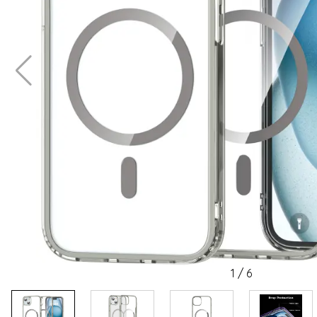
1
/
6