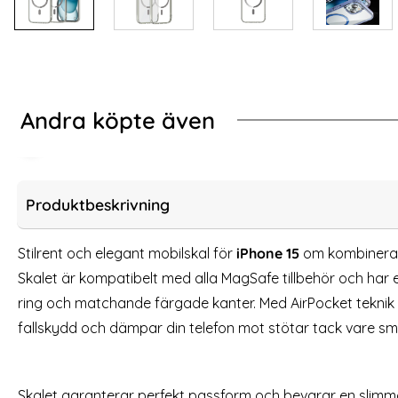
Andra köpte även
 14)
ME iPhone 15 Skal RFID Kickstand Plånbok Vinröd
2-Pack iPhone 15 Hä
Produktbeskrivning
Stilrent och elegant mobilskal för
iPhone 15
om kombinerar
Skalet är kompatibelt med alla MagSafe tillbehör och har
ring och matchande färgade kanter. Med AirPocket teknik 
fallskydd och dämpar din telefon mot stötar tack vare små 
Skalet garanterar perfekt passform och bevarar en slim