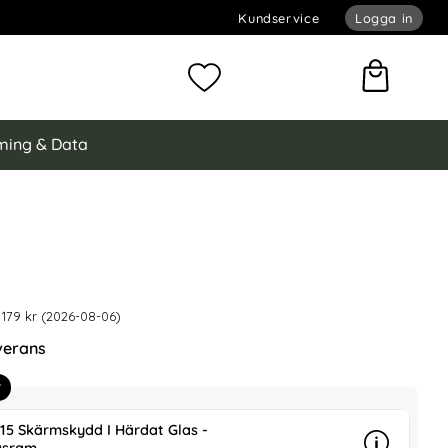
Kundservice
Logga in
omför sökning
Mina favoriter
ing & Data
rPop iPhone 15 Skal CH MagSafe Transparent/Titanium
 är nedsatt med
CH MagSafe Transparent/Titanium som favorit
 179 kr (2026-08-06)
verans
r
 15 Skärmskydd I Härdat Glas -