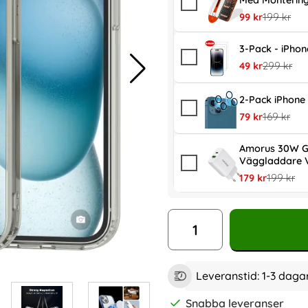
Med Monterin
rea pris
tidigare pr
99 kr
199 kr
3-Pack - iPho
rea pris
tidigare pr
49 kr
299 kr
2-Pack iPhone 
rea pris
tidigare pr
79 kr
169 kr
Amorus 30W G
Väggladdare V
rea pris
tidigare p
179 kr
199 kr
antal
Leveranstid:
1-3 daga
Snabba leveranser