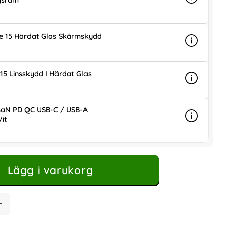
gsram
Info
mer info 
is
ne 15 Härdat Glas Skärmskydd
Info
mer info 
is
15 Linsskydd I Härdat Glas
Info
mer info 
is
aN PD QC USB-C / USB-A
it
Info
mer info
ris
Lägg i varukorg
r