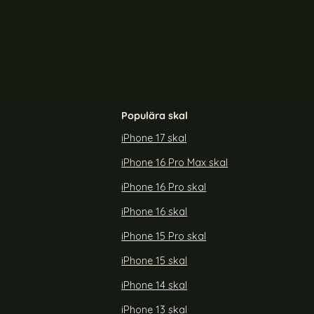
e Transparent/Lila
ColorPop iPhone 15 Skal CH MagSafe Transparent/
Color
Populära skal
iPhone 17 skal
iPhone 16 Pro Max skal
CH MagSafe
ColorPop iPhone 15 Skal CH MagSafe
t
Transparent/Ljus Blå
iPhone 16 Pro skal
Art. nr 225254
rea pris
179 kr
tidigare pris
299 kr
iPhone 16 skal
5 Skal CH MagSafe Transparent/Svart
Köp
ColorPop iPhone 15 Skal CH MagSa
Köp
Lagervara
Tillgänglighet:
iPhone 15 Pro skal
iPhone 15 skal
iPhone 14 skal
iPhone 13 skal