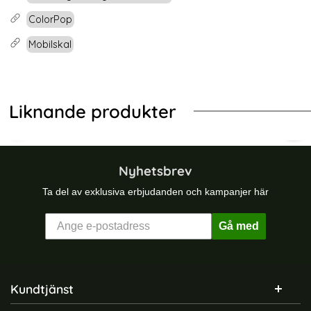
ColorPop
Mobilskal
Liknande produkter
-54%
-25%
2
 13 - Hybrid Skal Med Kortfack - Grön
ColorPop Samsung Galaxy S22 Ska
Col
Nyhetsbrev
Ta del av exklusiva erbjudanden och kampanjer här
Gå med
Sidfot Blandad info och länkar
Kundtjänst