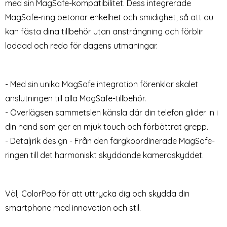
med sin MagSafe-kompatibilitet. Dess integrerade
ColorPop Samsung Galaxy
ColorPop Samsung Galaxy
MagSafe-ring betonar enkelhet och smidighet, så att du
S22 Skal CH MagSafe Matt
S22 Skal CH MagSafe Matt
Art. nr 225323
Art. nr 225320
Lila
Mörk Blå
kan fästa dina tillbehör utan ansträngning och förblir
rea pris
rea pris
179 kr
179 kr
tidigare pris
tidigare pris
299 kr
299 kr
H MagSafe Matt Off White
rPop Samsung Galaxy S22 Skal CH MagSafe Matt Lila
ColorPop Samsung Galaxy S22 Ska
Köp
Köp
HOFI
laddad och redo för dagens utmaningar.
Snart slutsåld!
Lagervara
Tillgänglighet:
- Med sin unika MagSafe integration förenklar skalet
anslutningen till alla MagSafe-tillbehör.
- Överlägsen sammetslen känsla där din telefon glider in i
din hand som ger en mjuk touch och förbättrat grepp.
- Detaljrik design - Från den färgkoordinerade MagSafe-
ringen till det harmoniskt skyddande kameraskyddet.
Välj ColorPop för att uttrycka dig och skydda din
smartphone med innovation och stil.