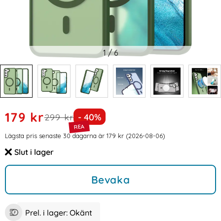
1
/
6
Handla denna produkt ColorPop Samsung Galaxy S22 Skal
rea pris
179 kr
tidigare pris
Priset är nedsatt med
299 kr
- 40%
Prishistorik
Lägsta pris senaste 30 dagarna är 179 kr (2026-08-06)
Slut i lager
Tillgänglighet:
Bevaka
Prel. i lager:
Okänt