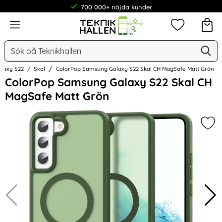
700 000+ nöjda kunder
Meny
Mina favorit
Sök
Ge
Sök på Teknikhallen
alaxy S22
Skal
ColorPop Samsung Galaxy S22 Skal CH MagSafe Matt Grön
Hoppa
ColorPop Samsung Galaxy S22 Skal CH
över
MagSafe Matt Grön
Bilder
Mar