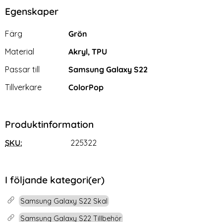
Egenskaper
Egenskaper/attribut för denna produkt
Attribut
Värde
Färg
Grön
Material
Akryl, TPU
Passar till
Samsung Galaxy S22
Tillverkare
ColorPop
Produktinformation
SKU:
225322
I följande kategori(er)
Samsung Galaxy S22 Skal
Samsung Galaxy S22 Tillbehör