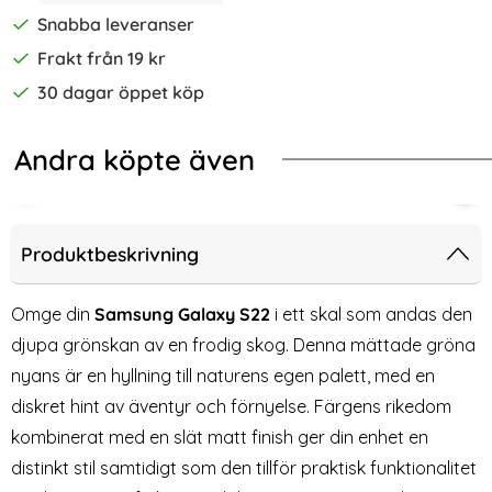
Snabba leveranser
Frakt från 19 kr
30 dagar öppet köp
Andra köpte även
-40%
-40%
H MagSafe Matt Ljus Grön
Pop Samsung Galaxy S22 Skal CH MagSafe Matt Off White
ColorPop Samsung Galaxy S22 Skal
Col
Produktbeskrivning
Omge din
Samsung Galaxy S22
i ett skal som andas den
djupa grönskan av en frodig skog. Denna mättade gröna
nyans är en hyllning till naturens egen palett, med en
diskret hint av äventyr och förnyelse. Färgens rikedom
kombinerat med en slät matt finish ger din enhet en
distinkt stil samtidigt som den tillför praktisk funktionalitet