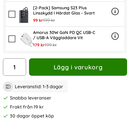
[2-Pack] Samsung S23 Plus
Linsskydd I Härdat Glas - Svart
Info
mer inf
rea pris
tidigare pris
99 kr
199 kr
Amorus 30W GaN PD QC USB-C
/ USB-A Väggladdare Vit
Info
mer in
rea pris
tidigare pris
179 kr
199 kr
antal
Lägg i varukorg
Leveranstid:
1-3 dagar
Snabba leveranser
Frakt från 19 kr
30 dagar öppet köp