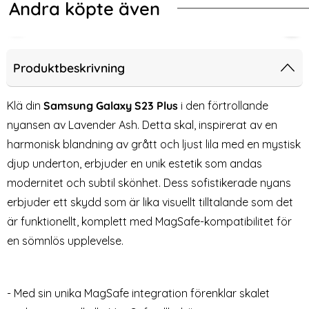
Andra köpte även
-70%
-70%
al Läderbelagt Röd
Pop Samsung Galaxy S23 Plus Skal CH MagSafe Matt Rosa
2-Pack Samsung S24 Plus - Skärmsk
2-P
Produktbeskrivning
Klä din
Samsung Galaxy S23 Plus
i den förtrollande
nyansen av Lavender Ash. Detta skal, inspirerat av en
harmonisk blandning av grått och ljust lila med en mystisk
djup underton, erbjuder en unik estetik som andas
modernitet och subtil skönhet. Dess sofistikerade nyans
erbjuder ett skydd som är lika visuellt tilltalande som det
är funktionellt, komplett med MagSafe-kompatibilitet för
2-Pack Samsung S24 Plus -
2-Pack Samsung S24 FE -
en sömnlös upplevelse.
Skärmskydd i Härdat Glas
Skärmskydd i Härdat Glas
Art. nr 227583
Art. nr 235250
rea pris
rea pris
59 kr
59 kr
tidigare pris
tidigare pris
199 kr
199 kr
kal CH MagSafe Matt Rosa
ack Samsung S24 Plus - Skärmskydd i Härdat Glas
Köp
2-Pack Samsung S24 FE - Skä
ColorPo
Köp
Lagervara
Lagervara
Tillgänglighet:
Tillgänglighet:
- Med sin unika MagSafe integration förenklar skalet