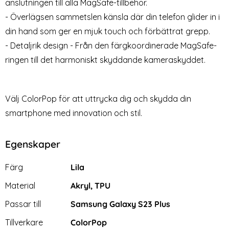
anslutningen till alla MagSafe-tillbehör.
- Överlägsen sammetslen känsla där din telefon glider in i
din hand som ger en mjuk touch och förbättrat grepp.
- Detaljrik design - Från den färgkoordinerade MagSafe-
ringen till det harmoniskt skyddande kameraskyddet.
Välj ColorPop för att uttrycka dig och skydda din
smartphone med innovation och stil.
Egenskaper
Egenskaper/attribut för denna produkt
Attribut
Värde
Färg
Lila
Material
Akryl, TPU
Passar till
Samsung Galaxy S23 Plus
Tillverkare
ColorPop