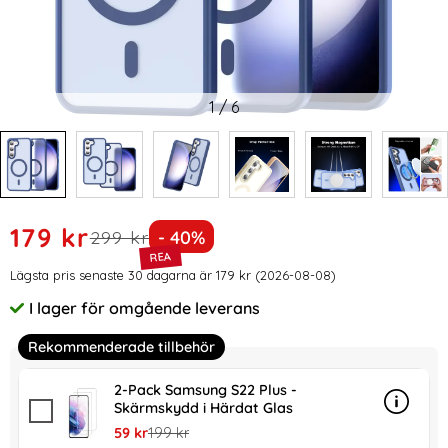
1
/
6
Handla denna produkt ColorPop Samsung Galaxy S23 Plus 
rea pris
179 kr
tidigare pris
Priset är nedsatt med
299 kr
- 40%
Prishistorik
Lägsta pris senaste 30 dagarna är 179 kr (2026-08-08)
I lager för omgående leverans
Tillgänglighet:
Rekommenderade tillbehör
2-Pack Samsung S22 Plus -
Skärmskydd i Härdat Glas
Info
mer in
rea pris
tidigare pris
59 kr
199 kr