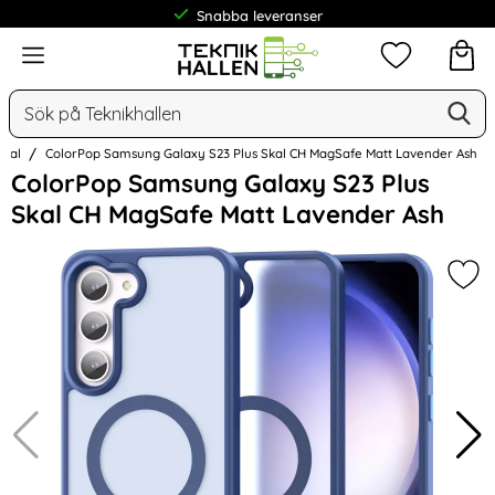
Snabba leveranser
Frakt från 19 kr
Meny
Mina favorit
Sök
Ge
Sök på Teknikhallen
Skal
ColorPop Samsung Galaxy S23 Plus Skal CH MagSafe Matt Lavender Ash
Hoppa
ColorPop Samsung Galaxy S23 Plus
över
Skal CH MagSafe Matt Lavender Ash
Bilder
Mar