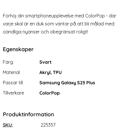
Förhöj din smartphoneupplevelse med ColorPop - där
varje skal är en duk som väntar på att bli målad med
oändliga nyanser och obegränsat roligt!
Egenskaper
Egenskaper/attribut för denna produkt
Attribut
Värde
Färg
Svart
Material
Akryl, TPU
Passar till
Samsung Galaxy S23 Plus
Tillverkare
ColorPop
Produktinformation
SKU:
225357