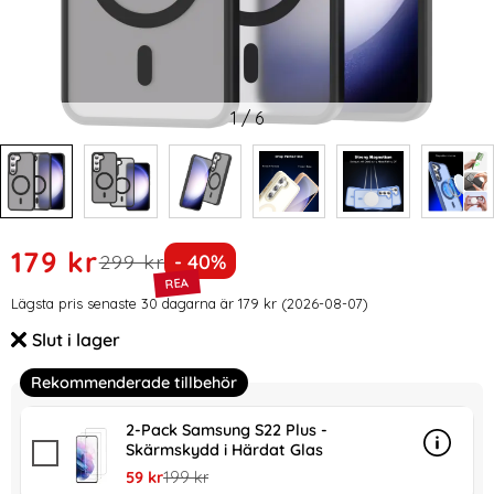
1
/
6
Handla denna produkt ColorPop Samsung Galaxy S23 Plus 
rea pris
179 kr
tidigare pris
Priset är nedsatt med
299 kr
- 40%
Prishistorik
Lägsta pris senaste 30 dagarna är 179 kr (2026-08-07)
Slut i lager
Tillgänglighet:
Rekommenderade tillbehör
2-Pack Samsung S22 Plus -
Skärmskydd i Härdat Glas
Info
mer in
rea pris
tidigare pris
59 kr
199 kr