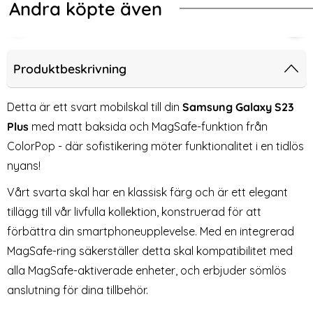
Andra köpte även
-50%
kal CH MagSafe Matt Rosa
ng Galaxy S23 Plus Skal Hybrid Matt Svart
Tech-Protect iPhone 16 Pro 3-PAC
2-P
Produktbeskrivning
Detta är ett svart mobilskal till din
Samsung Galaxy S23
Plus
med matt baksida och MagSafe-funktion från
ColorPop - där sofistikering möter funktionalitet i en tidlös
nyans!
Vårt svarta skal har en klassisk färg och är ett elegant
tillägg till vår livfulla kollektion, konstruerad för att
förbättra din smartphoneupplevelse. Med en integrerad
Tech-Protect iPhone 16 Pro 3-
2-Pack iPhone 16 Pro
PACK Skärmskydd/Linsskydd
Heltäckande Skärmskydd i
MagSafe-ring säkerställer detta skal kompatibilitet med
Art. nr 233086
Art. nr 233613
Härdat Glas
alla MagSafe-aktiverade enheter, och erbjuder sömlös
rea pris
rea pris
219 kr
99 kr
tidigare pris
199 kr
 Hybrid Matt Svart
Protect iPhone 16 Pro 3-PACK Skärmskydd/Linsskydd
Köp
2-Pack iPhone 16 Pro Heltäckand
ColorPo
Köp
Lagervara
Lagervara
anslutning för dina tillbehör.
Tillgänglighet:
Tillgänglighet: