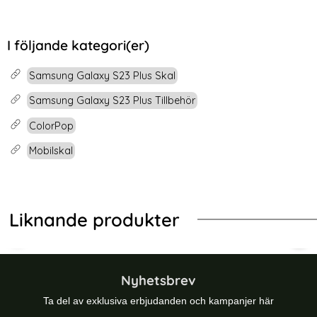
I följande kategori(er)
Samsung Galaxy S23 Plus Skal
Samsung Galaxy S23 Plus Tillbehör
ColorPop
Mobilskal
Liknande produkter
-67%
-40%
gSafe Matt Svart
ng Galaxy S23 Plus Skal Magic Shield Mörk Blå
ColorPop Samsung Galaxy S23 Plus 
Col
Nyhetsbrev
Ta del av exklusiva erbjudanden och kampanjer här