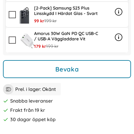
[2-Pack] Samsung S23 Plus
Linsskydd I Härdat Glas - Svart
Info
mer inf
rea pris
tidigare pris
99 kr
199 kr
Amorus 30W GaN PD QC USB-C
/ USB-A Väggladdare Vit
Info
mer in
rea pris
tidigare pris
179 kr
199 kr
Bevaka
Prel. i lager:
Okänt
Snabba leveranser
Frakt från 19 kr
30 dagar öppet köp