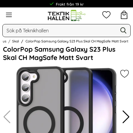
Frakt från 19 kr
Meny
Mina favorit
Sök
Ge
Sök på Teknikhallen
Plus
Skal
ColorPop Samsung Galaxy S23 Plus Skal CH MagSafe Matt Svart
Hoppa
ColorPop Samsung Galaxy S23 Plus
över
Skal CH MagSafe Matt Svart
Bilder
Mar