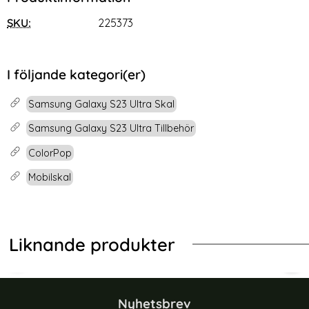
SKU:
225373
I följande kategori(er)
Samsung Galaxy S23 Ultra Skal
Samsung Galaxy S23 Ultra Tillbehör
ColorPop
Mobilskal
Liknande produkter
-67%
-40%
gSafe Matt Mörk Blå
Pop iPhone 14 Skal CH MagSafe Transparent/Mörk Blå
ColorPop Samsung Galaxy S23 Ultr
Col
Nyhetsbrev