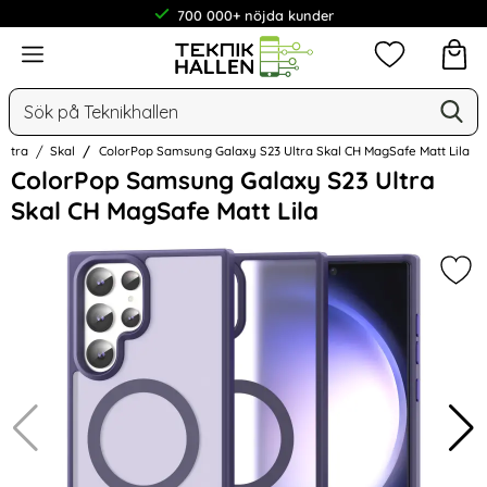
700 000+ nöjda kunder
Meny
Mina favorit
Sök
Ge
Sök på Teknikhallen
Ultra
Skal
ColorPop Samsung Galaxy S23 Ultra Skal CH MagSafe Matt Lila
Hoppa
ColorPop Samsung Galaxy S23 Ultra
över
Skal CH MagSafe Matt Lila
Bilder
Mar