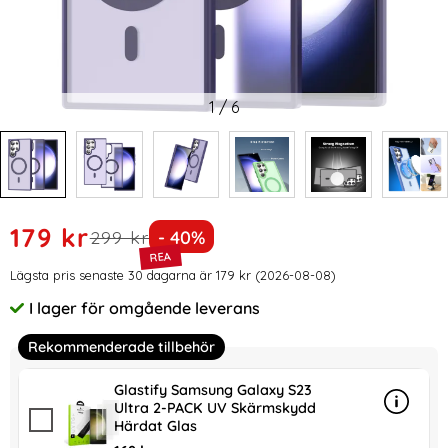
1
/
6
Handla denna produkt ColorPop Samsung Galaxy S23 Ultra 
rea pris
179 kr
tidigare pris
Priset är nedsatt med
299 kr
- 40%
Prishistorik
Lägsta pris senaste 30 dagarna är 179 kr (2026-08-08)
I lager för omgående leverans
Tillgänglighet:
Rekommenderade tillbehör
Glastify Samsung Galaxy S23
Ultra 2-PACK UV Skärmskydd
Info
mer in
Härdat Glas