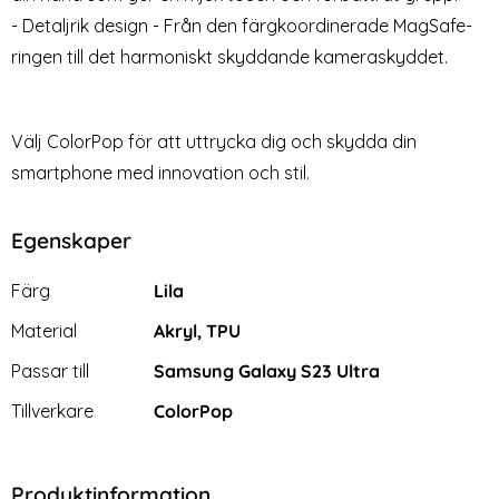
- Detaljrik design - Från den färgkoordinerade MagSafe-
ringen till det harmoniskt skyddande kameraskyddet.
Välj ColorPop för att uttrycka dig och skydda din
smartphone med innovation och stil.
Egenskaper
Egenskaper/attribut för denna produkt
Attribut
Värde
Färg
Lila
Material
Akryl, TPU
Passar till
Samsung Galaxy S23 Ultra
Tillverkare
ColorPop
Produktinformation