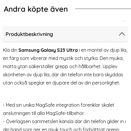
Andra köpte även
-40%
-57%
ilskal Läder Brun
ng Galaxy S23 Ultra Skal TPU Shockproof Grå
ColorPop Samsung Galaxy S23 Ultr
Col
Produktbeskrivning
Klä din
Samsung Galaxy S23 Ultra
i en mantel av djup lila,
en färg som vibrerar med mystik och styrka. Den mjuka,
matta ytan säkerställer grepp och hållbarhet. Upplev
skönheten av djup lila, där din telefon inte bara skyddas
utan också speglar en djupare del av din personlighet.
ColorPop Samsung Galaxy
ColorPop Samsung Galaxy
- Med sin unika MagSafe integration förenklar skalet
S23 Ultra Skal CH MagSafe
S23 Ultra Skal CH MagSafe
anslutningen till alla MagSafe-tillbehör.
Art. nr 225372
Art. nr 225377
Matt Grön
Matt Svart
rea pris
rea pris
179 kr
129 kr
tidigare pris
tidigare pris
299 kr
299 kr
- Överlägsen sammetslen känsla där din telefon glider in i
 TPU Shockproof Grå
p Samsung Galaxy S23 Ultra Skal CH MagSafe Matt Grön
ColorPop Samsung Galaxy S23 Ultra
Köp
Köp
2
Lagervara
Lagervara
Tillgänglighet:
Tillgänglighet:
din hand som ger en mjuk touch och förbättrat grepp.