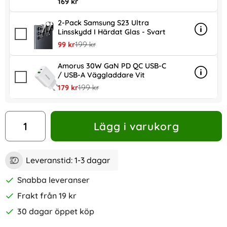
169 kr
2-Pack Samsung S23 Ultra
Linsskydd I Härdat Glas - Svart
Info
mer inf
rea pris
tidigare pris
99 kr
199 kr
Amorus 30W GaN PD QC USB-C
/ USB-A Väggladdare Vit
Info
mer in
rea pris
tidigare pris
179 kr
199 kr
antal
Lägg i varukorg
Leveranstid:
1-3 dagar
Snabba leveranser
Frakt från 19 kr
30 dagar öppet köp