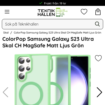
Frakt från 19 kr
Meny
Mina favorit
Sök
Ge
Sök på Teknikhallen
Skal
ColorPop Samsung Galaxy S23 Ultra Skal CH MagSafe Matt Ljus Grön
Hoppa
ColorPop Samsung Galaxy S23 Ultra
över
Skal CH MagSafe Matt Ljus Grön
Bilder
Mar