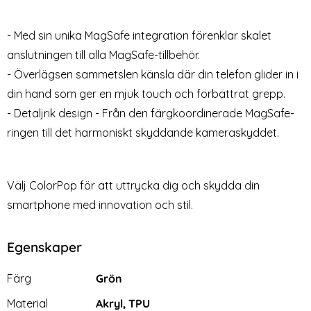
- Med sin unika MagSafe integration förenklar skalet
anslutningen till alla MagSafe-tillbehör.
- Överlägsen sammetslen känsla där din telefon glider in i
din hand som ger en mjuk touch och förbättrat grepp.
- Detaljrik design - Från den färgkoordinerade MagSafe-
ringen till det harmoniskt skyddande kameraskyddet.
Välj ColorPop för att uttrycka dig och skydda din
smartphone med innovation och stil.
Egenskaper
Egenskaper/attribut för denna produkt
Attribut
Värde
Färg
Grön
Material
Akryl, TPU