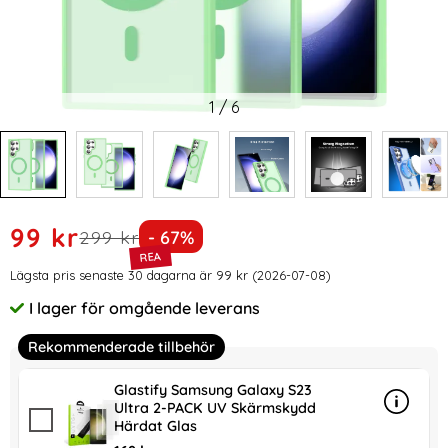
1
/
6
Handla denna produkt ColorPop Samsung Galaxy S23 Ultra 
rea pris
99 kr
tidigare pris
Priset är nedsatt med
299 kr
- 67%
Prishistorik
Lägsta pris senaste 30 dagarna är 99 kr (2026-07-08)
I lager för omgående leverans
Tillgänglighet:
Rekommenderade tillbehör
Glastify Samsung Galaxy S23
Ultra 2-PACK UV Skärmskydd
Info
mer in
Härdat Glas