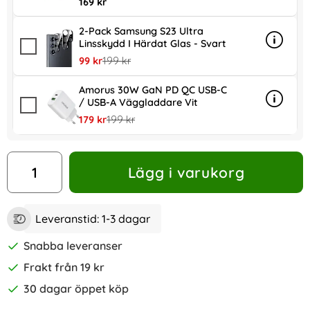
169 kr
2-Pack Samsung S23 Ultra
Linsskydd I Härdat Glas - Svart
Info
mer inf
rea pris
tidigare pris
99 kr
199 kr
Amorus 30W GaN PD QC USB-C
/ USB-A Väggladdare Vit
Info
mer in
rea pris
tidigare pris
179 kr
199 kr
antal
Lägg i varukorg
Leveranstid:
1-3 dagar
Snabba leveranser
Frakt från 19 kr
30 dagar öppet köp