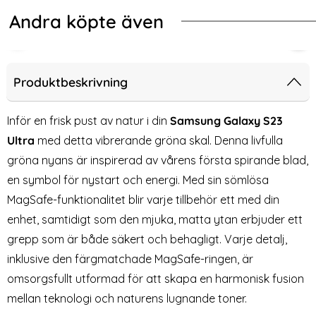
Andra köpte även
-40%
-60%
kal CH MagSafe Matt Ljus Lila
E Galaxy S23 Ultra Skal Med Magnetisk Plånbok Brun
ColorPop Samsung Galaxy S23 Ultr
Col
Produktbeskrivning
Inför en frisk pust av natur i din
Samsung Galaxy S23
Ultra
med detta vibrerande gröna skal. Denna livfulla
gröna nyans är inspirerad av vårens första spirande blad,
en symbol för nystart och energi. Med sin sömlösa
MagSafe-funktionalitet blir varje tillbehör ett med din
enhet, samtidigt som den mjuka, matta ytan erbjuder ett
grepp som är både säkert och behagligt. Varje detalj,
ColorPop Samsung Galaxy
ColorPop Samsung Galaxy
inklusive den färgmatchade MagSafe-ringen, är
S23 Ultra Skal CH MagSafe
S22 Ultra Skal CH MagSafe
Art. nr 225376
Art. nr 225366
Matt Röd
Matt Mörk Blå
omsorgsfullt utformad för att skapa en harmonisk fusion
rea pris
rea pris
179 kr
119 kr
tidigare pris
tidigare pris
299 kr
299 kr
 Magnetisk Plånbok Brun
p Samsung Galaxy S23 Ultra Skal CH MagSafe Matt Röd
ColorPop Samsung Galaxy S22 Ultra 
Köp
ColorPo
Köp
mellan teknologi och naturens lugnande toner.
Lagervara
Lagervara
Tillgänglighet:
Tillgänglighet: