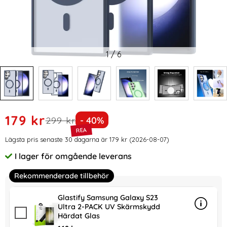
1
/
6
Handla denna produkt ColorPop Samsung Galaxy S23 Ultra
rea pris
179 kr
tidigare pris
Priset är nedsatt med
299 kr
- 40%
Prishistorik
Lägsta pris senaste 30 dagarna är 179 kr (2026-08-07)
I lager för omgående leverans
Tillgänglighet:
Rekommenderade tillbehör
Glastify Samsung Galaxy S23
Ultra 2-PACK UV Skärmskydd
Info
mer in
Härdat Glas