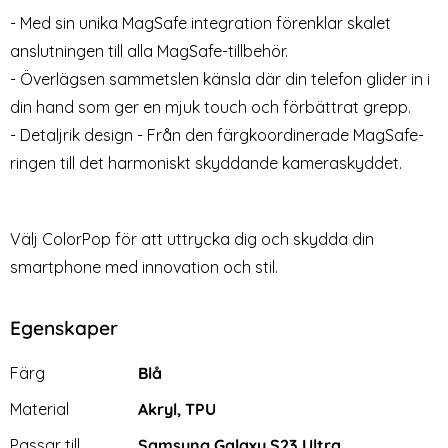
- Med sin unika MagSafe integration förenklar skalet
anslutningen till alla MagSafe-tillbehör.
- Överlägsen sammetslen känsla där din telefon glider in i
din hand som ger en mjuk touch och förbättrat grepp.
- Detaljrik design - Från den färgkoordinerade MagSafe-
ringen till det harmoniskt skyddande kameraskyddet.
Välj ColorPop för att uttrycka dig och skydda din
smartphone med innovation och stil.
Egenskaper
Egenskaper/attribut för denna produkt
Attribut
Värde
Färg
Blå
Material
Akryl, TPU
Passar till
Samsung Galaxy S23 Ultra