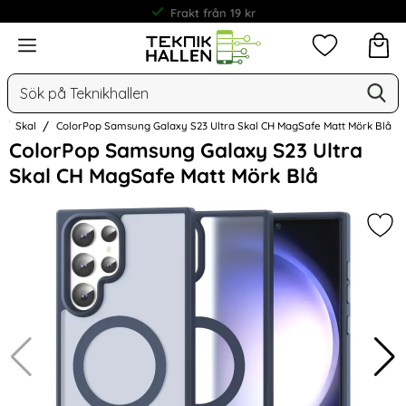
Frakt från 19 kr
Meny
Mina favorit
Sök
Ge
Sök på Teknikhallen
Skal
ColorPop Samsung Galaxy S23 Ultra Skal CH MagSafe Matt Mörk Blå
Hoppa
ColorPop Samsung Galaxy S23 Ultra
över
Skal CH MagSafe Matt Mörk Blå
Bilder
Mar