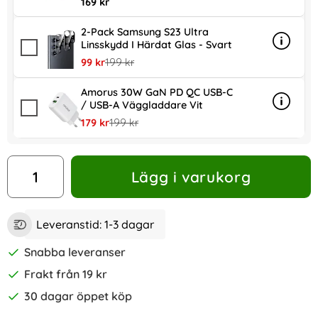
169 kr
2-Pack Samsung S23 Ultra
Linsskydd I Härdat Glas - Svart
Info
mer inf
rea pris
tidigare pris
99 kr
199 kr
Amorus 30W GaN PD QC USB-C
/ USB-A Väggladdare Vit
Info
mer in
rea pris
tidigare pris
179 kr
199 kr
antal
Lägg i varukorg
Leveranstid:
1-3 dagar
Snabba leveranser
Frakt från 19 kr
30 dagar öppet köp