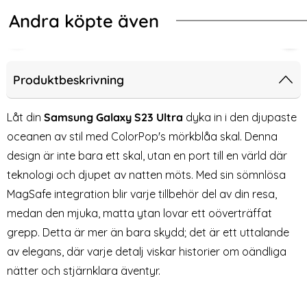
Andra köpte även
-70%
-70%
fe Slim Matt Grön
ng Galaxy S23 Ultra Fodral Mandala Läder Roséguld
2-Pack Samsung S24 Plus - Skärmsk
2-P
Produktbeskrivning
Låt din
Samsung Galaxy S23 Ultra
dyka in i den djupaste
oceanen av stil med ColorPop's mörkblåa skal. Denna
design är inte bara ett skal, utan en port till en värld där
teknologi och djupet av natten möts. Med sin sömnlösa
MagSafe integration blir varje tillbehör del av din resa,
medan den mjuka, matta ytan lovar ett oöverträffat
grepp. Detta är mer än bara skydd; det är ett uttalande
2-Pack Samsung S24 Plus -
2-Pack Samsung S24 FE -
av elegans, där varje detalj viskar historier om oändliga
Skärmskydd i Härdat Glas
Skärmskydd i Härdat Glas
Art. nr 227583
Art. nr 235250
nätter och stjärnklara äventyr.
rea pris
rea pris
59 kr
59 kr
tidigare pris
tidigare pris
199 kr
199 kr
Mandala Läder Roséguld
ack Samsung S24 Plus - Skärmskydd i Härdat Glas
Köp
2-Pack Samsung S24 FE - Skä
Köp
CAS
Lagervara
Lagervara
Tillgänglighet:
Tillgänglighet: