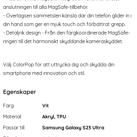
anslutningen till alla MagSafe-tillbehör.
- Överlägsen sammetslen känsla där din telefon glider in i
din hand som ger en mjuk touch och förbättrat grepp.
- Detaljrik design - Från den färgkoordinerade MagSafe-
ringen till det harmoniskt skyddande kameraskyddet.
Välj ColorPop för att uttrycka dig och skydda din
smartphone med innovation och stil.
Egenskaper
Egenskaper/attribut för denna produkt
Attribut
Värde
Färg
Vit
Material
Akryl, TPU
Passar till
Samsung Galaxy S23 Ultra