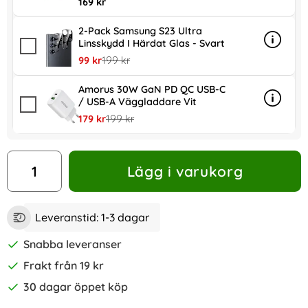
169 kr
2-Pack Samsung S23 Ultra
Linsskydd I Härdat Glas - Svart
Info
mer inf
rea pris
tidigare pris
99 kr
199 kr
Amorus 30W GaN PD QC USB-C
/ USB-A Väggladdare Vit
Info
mer in
rea pris
tidigare pris
179 kr
199 kr
antal
Lägg i varukorg
Leveranstid:
1-3 dagar
Snabba leveranser
Frakt från 19 kr
30 dagar öppet köp