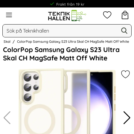
Frakt från 19 kr
Meny
Mina favorit
Sök
Ge
Sök på Teknikhallen
Skal
ColorPop Samsung Galaxy S23 Ultra Skal CH MagSafe Matt Off White
Hoppa
ColorPop Samsung Galaxy S23 Ultra
över
Skal CH MagSafe Matt Off White
Bilder
Mar