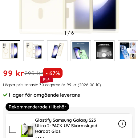
1
/
6
Handla denna produkt ColorPop Samsung Galaxy S23 Ultra
rea pris
99 kr
tidigare pris
Priset är nedsatt med
299 kr
- 67%
Prishistorik
Lägsta pris senaste 30 dagarna är 99 kr (2026-08-10)
I lager för omgående leverans
Tillgänglighet:
Rekommenderade tillbehör
Glastify Samsung Galaxy S23
Ultra 2-PACK UV Skärmskydd
Info
mer in
Härdat Glas