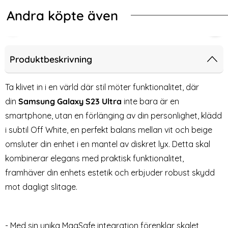
Andra köpte även
-40%
fe Slim Matt Grön
NG Samsung Galaxy S23 Ultra Skal Läderbelagt Röd
ColorPop Samsung Galaxy S23 Ultr
Sam
Produktbeskrivning
Ta klivet in i en värld där stil möter funktionalitet, där
din
Samsung Galaxy S23 Ultra
inte bara är en
smartphone, utan en förlänging av din personlighet, klädd
i subtil Off White, en perfekt balans mellan vit och beige
omsluter din enhet i en mantel av diskret lyx. Detta skal
kombinerar elegans med praktisk funktionalitet,
framhäver din enhets estetik och erbjuder robust skydd
ColorPop Samsung Galaxy
Samsung Galaxy S23 Ultra
mot dagligt slitage.
S23 Ultra Skal CH MagSafe
Fodral Litchi Shark Svart
Art. nr 225372
Art. nr 214245
Matt Grön
rea pris
rea pris
179 kr
139 kr
tidigare pris
299 kr
a Skal Läderbelagt Röd
p Samsung Galaxy S23 Ultra Skal CH MagSafe Matt Grön
Köp
Samsung Galaxy S23 Ultra Fod
Color
Köp
Lagervara
Lagervara
Tillgänglighet:
Tillgänglighet:
- Med sin unika MagSafe integration förenklar skalet