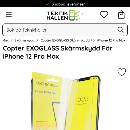
Frakt från 19 kr
Meny
Mina favorit
Sök
Ge
Sök på Teknikhallen
ro Max
Skärmskydd
Copter EXOGLASS Skärmskydd För iPhone 12 Pro Max
Hoppa
Copter EXOGLASS Skärmskydd För
över
iPhone 12 Pro Max
Bilder
Mar