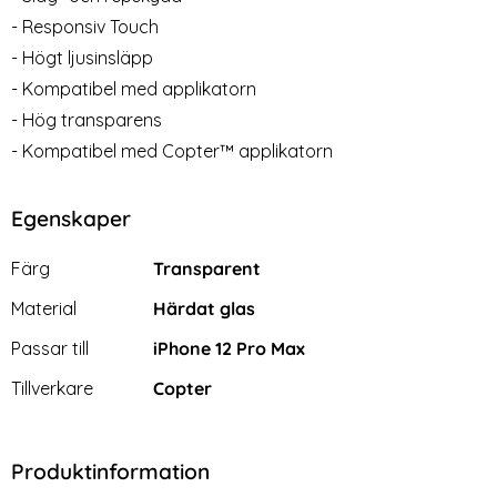
Lagervara
Lagervara
Tillgänglighet:
Tillgänglighet:
- Responsiv Touch
- Högt ljusinsläpp
- Kompatibel med applikatorn
- Hög transparens
- Kompatibel med Copter™ applikatorn
Egenskaper
Egenskaper/attribut för denna produkt
Attribut
Värde
Färg
Transparent
Material
Härdat glas
Passar till
iPhone 12 Pro Max
Tillverkare
Copter
Produktinformation