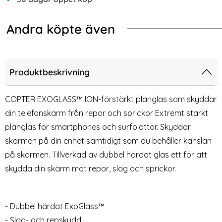
Andra köpte även
-46%
dral - Roséguld
Phone 12 Pro Max 2in1 Magnet Fodral / Skal Svart
ONSALA iPhone 12 Pro Max 2in1 Magn
iPh
Produktbeskrivning
COPTER EXOGLASS™ ION-förstärkt planglas som skyddar
din telefonskärm från repor och sprickor Extremt starkt
planglas för smartphones och surfplattor. Skyddar
skärmen på din enhet samtidigt som du behåller känslan
på skärmen. Tillverkad av dubbel härdat glas ett för att
skydda din skärm mot repor, slag och sprickor.
ONSALA iPhone 12 Pro Max
iPhone 12 Pro Max Linsskydd
2in1 Magnet Fodral / Skal
Härdat Glas Transparent
- Dubbel härdat ExoGlass™
Art. nr 207340
Art. nr 228084
Midnight Black
rea pris
rea pris
249 kr
59 kr
tidigare pris
109 kr
- Slag- och repskydd
et Fodral / Skal Svart
hone 12 Pro Max 2in1 Magnet Fodral / Skal Midnight Bla
Köp
iPhone 12 Pro Max Linsskydd 
Köp