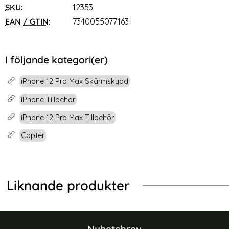
SKU:
12353
EAN / GTIN:
7340055077163
I följande kategori(er)
iPhone 12 Pro Max Skärmskydd
iPhone Tillbehör
iPhone 12 Pro Max Tillbehör
Copter
Liknande produkter
-40%
-46%
 härdat glas för iPhone 12 Pro Max
Copter EXOGLASS Skärmskydd För i
Cop