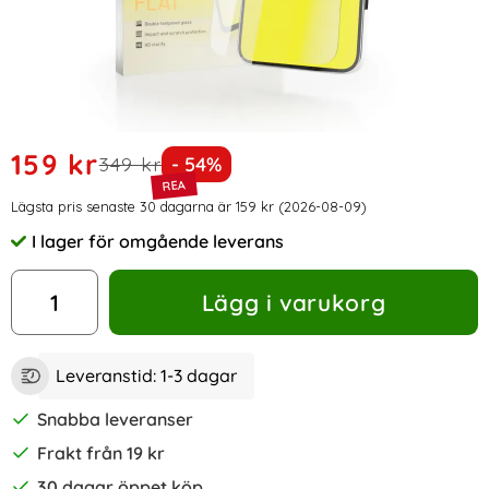
Handla denna produkt Copter EXOGLASS Skärmskydd För i
rea pris
159 kr
tidigare pris
Priset är nedsatt med
349 kr
- 54%
Prishistorik
Lägsta pris senaste 30 dagarna är 159 kr (2026-08-09)
I lager för omgående leverans
Tillgänglighet:
antal
Lägg i varukorg
Leveranstid:
1-3 dagar
Snabba leveranser
Frakt från 19 kr
30 dagar öppet köp