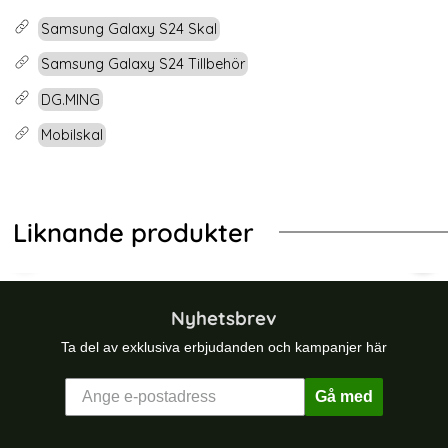
Samsung Galaxy S24 Skal
Samsung Galaxy S24 Tillbehör
DG.MING
Mobilskal
Liknande produkter
-22%
-22%
l 2in1 Magnetisk Avtagbart Kortfack (Svart)
G Galaxy S25 Ultra 2in1 Skal Magnetiskt Kortfack Brun
DG.MING Galaxy S24 Skal 2in1 Magn
DG.
Nyhetsbrev
Ta del av exklusiva erbjudanden och kampanjer här
Gå med