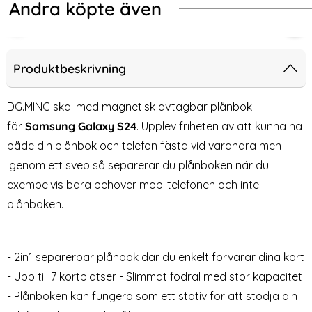
Andra köpte även
-70%
-76%
fe Magmat Matt Svart
ng Galaxy S25/S24 Skal MagSafe Kickstand Hybrid Blå
2-Pack Samsung S24 - Skärmskydd 
2-P
Produktbeskrivning
DG.MING skal med magnetisk avtagbar plånbok
för
Samsung Galaxy S24
. Upplev friheten av att kunna ha
både din plånbok och telefon fästa vid varandra men
igenom ett svep så separerar du plånboken när du
exempelvis bara behöver mobiltelefonen och inte
plånboken.
2-Pack Samsung S24 -
2-PACK Samsung S24
Skärmskydd i Härdat Glas
Heltäckande Skärmskydd i
- 2in1 separerbar plånbok där du enkelt förvarar dina kort
Art. nr 227580
Art. nr 227622
Härdat Glas
rea pris
rea pris
59 kr
59 kr
tidigare pris
tidigare pris
199 kr
249 kr
- Upp till 7 kortplatser - Slimmat fodral med stor kapacitet
fe Kickstand Hybrid Blå
2-Pack Samsung S24 - Skärmskydd i Härdat Glas
Köp
2-PACK Samsung S24 Heltäckande
2-Pack Samsu
Köp
Lagervara
Lagervara
Tillgänglighet:
Tillgänglighet:
- Plånboken kan fungera som ett stativ för att stödja din