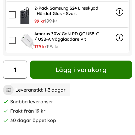
2-Pack Samsung S24 Linsskydd
I Härdat Glas - Svart
Info
mer inf
rea pris
tidigare pris
99 kr
199 kr
Amorus 30W GaN PD QC USB-C
/ USB-A Väggladdare Vit
Info
mer in
rea pris
tidigare pris
179 kr
199 kr
antal
Lägg i varukorg
Leveranstid:
1-3 dagar
Snabba leveranser
Frakt från 19 kr
30 dagar öppet köp