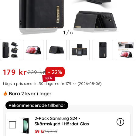
1
/
6
Handla denna produkt DG.MING Galaxy S24 Skal 2in1 Magnet
rea pris
179 kr
tidigare pris
Priset är nedsatt med
229 kr
- 22%
Prishistorik
Lägsta pris senaste 30 dagarna är 179 kr (2026-08-06)
Bara 2 kvar i lager
Rekommenderade tillbehör
2-Pack Samsung S24 -
Skärmskydd i Härdat Glas
Info
mer in
rea pris
tidigare pris
59 kr
199 kr