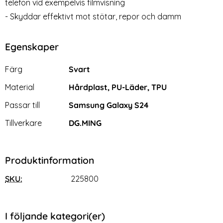
telefon vid exempelvis filmvisning
- Skyddar effektivt mot stötar, repor och damm
Egenskaper
Egenskaper/attribut för denna produkt
Attribut
Värde
Färg
Svart
Material
Hårdplast, PU-Läder, TPU
Passar till
Samsung Galaxy S24
Tillverkare
DG.MING
Produktinformation
SKU:
225800
I följande kategori(er)