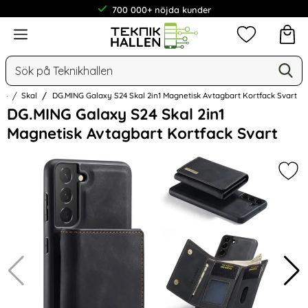
700 000+ nöjda kunder
Meny
Mina favorit
Sök
Ge
Sök på Teknikhallen
24
Skal
DG.MING Galaxy S24 Skal 2in1 Magnetisk Avtagbart Kortfack Svart
Hoppa
DG.MING Galaxy S24 Skal 2in1
över
Magnetisk Avtagbart Kortfack Svart
Bilder
Mar