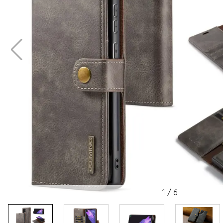
1
/
6