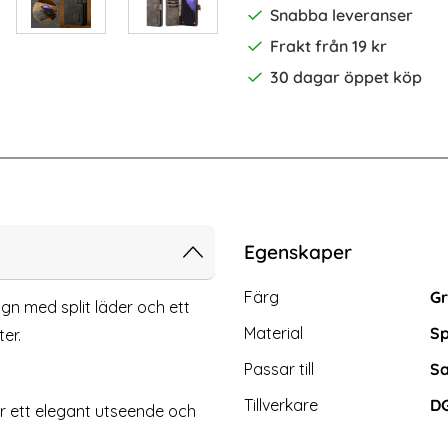
Snabba leveranser
Frakt från 19 kr
30 dagar öppet köp
-10%
 Ultra 2-PACK Skärmskydd Härdat Glas Privacy
Spigen Galaxy S24 Ultra 2-PACK GLA
Egenskaper
Egenskaper/attribut för d
Attribut
Värde
Färg
G
gn med split läder och ett
Material
Sp
er.
Passar till
Sa
Tillverkare
D
er ett elegant utseende och