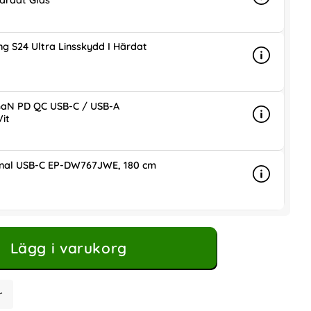
ärdat Glas
Info
mer info 
g S24 Ultra Linsskydd I Härdat
Info
mer info 
is
aN PD QC USB-C / USB-A
it
Info
mer info
ris
inal USB-C EP-DW767JWE, 180 cm
Info
mer info 
is
Lägg i varukorg
r