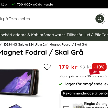
 köp
700 000+ nöjda kunder
Sök på Teknikhallen
Gen
llbehör
Laddare & Kablar
Smartwatch Tillbehör
Ljud & Bild
Gam
DG.MING Galaxy S24 Ultra 2in1 Magnet Fodral / Skal Grå
Magnet Fodral / Skal Grå
Handla denna produkt DG.MI
rea pris
179 kr
tidigare pris
Priset
199 kr
- 10%
Markera dG.MING Galaxy S24 Ultra 
Prishistorik
Lägsta pris senaste 30 dagarna är
I lager för omgående le
Tillgänglighet:
Rekommenderade tillbehö
Ringke Galaxy 