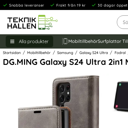
Snabba leveranser
Frakt från 19 kr
30 dagar öppet
Sök
Mobiltillbehör
Surfplattor Ti
Alla produkter
Startsidan
Mobiltillbehör
Samsung
Galaxy S24 Ultra
Fodral
DG.MING Galaxy S24 Ultra 2in1 
Hoppa
över
Bilder