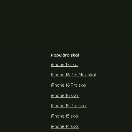
-10%
et Fodral / Skal Brun
DG.MING Galaxy S23 Ultra 2in1 Magnet Fodral / Ska
DG.MI
Populära skal
iPhone 17 skal
iPhone 16 Pro Max skal
2in1 Magnet
DG.MING Galaxy S23 Ultra 2in1 Magnet
å
Fodral / Skal Svart
iPhone 16 Pro skal
Art. nr 214450
rea pris
179 kr
tidigare pris
199 kr
iPhone 16 skal
3 Ultra 2in1 Magnet Fodral / Skal Grå
Köp
DG.MING Galaxy S23 Ultra 2in1 Ma
Köp
Snart slutsåld!
iPhone 15 Pro skal
iPhone 15 skal
iPhone 14 skal