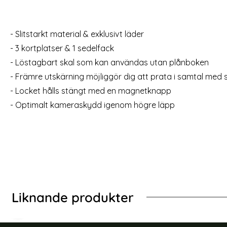
Samsung Galaxy S24 Ultra 2-PACK
Spigen Galaxy
Skärmskydd Härdat Glas Privacy
- Slitstarkt material & exklusivt läder
Art. nr 237401
Art. nr 227483
rea pris
rea pris
199 kr
259 kr
tidigare pris
299 kr
- 3 kortplatser & 1 sedelfack
 Flip Mandala Läder Grå
Samsung Galaxy S24 Ultra 2-PACK Skärmskydd Härd
Köp
Spigen
Lagervara
Lagervara
Tillgänglighet:
Tillgänglighet:
- Löstagbart skal som kan användas utan plånboken
- Främre utskärning möjliggör dig att prata i samtal med 
- Locket hålls stängt med en magnetknapp
- Optimalt kameraskydd igenom högre läpp
Liknande produkter