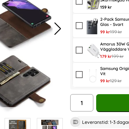
Skärmskydd H
159 kr
2-Pack Samsun
Glas - Svart
rea pris
tidigare pr
99 kr
199 kr
Amorus 30W G
Väggladdare V
rea pris
tidigare p
179 kr
199 kr
Samsung Orig
Vit
rea pris
tidigare pr
99 kr
129 kr
antal
Leveranstid:
1-3 daga