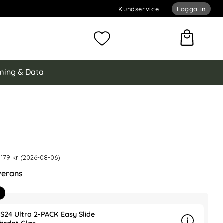
Kundservice
Logga in
omför sökning
Mina favoriter
ing & Data
NG Galaxy S24 Ultra 2in1 Magnet Fodral / Skal Grå
 är nedsatt med
2in1 Magnet Fodral / Skal Grå som favorit
 179 kr (2026-08-06)
verans
r
S24 Ultra 2-PACK Easy Slide