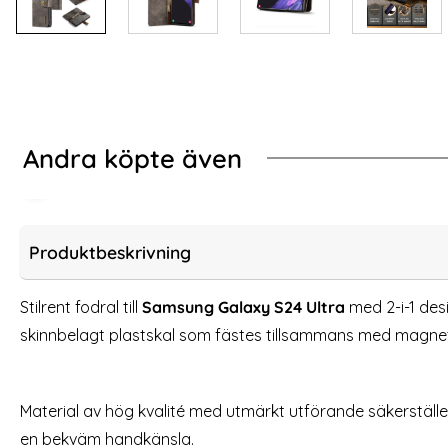
Andra köpte även
-33%
rent
ung Galaxy S24 Ultra Fodral Flip Mandala Läder Grå
Samsung Galaxy S24
Produktbeskrivning
Stilrent fodral till
Samsung Galaxy S24 Ultra
med 2-i-1 desi
skinnbelagt plastskal som fästes tillsammans med magnet
Material av hög kvalité med utmärkt utförande säkerställ
en bekväm handkänsla.