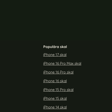
-10%
t Fodral / Skal Svart
DG.MING Galaxy S23 Ultra 2in1 Magnet Fodral / Ska
DG.MI
Populära skal
iPhone 17 skal
iPhone 16 Pro Max skal
2in1 Magnet
DG.MING Galaxy S23 Ultra 2in1 Magnet
å
Fodral / Skal Svart
iPhone 16 Pro skal
Art. nr 214450
rea pris
179 kr
tidigare pris
199 kr
iPhone 16 skal
3 Ultra 2in1 Magnet Fodral / Skal Grå
Köp
DG.MING Galaxy S23 Ultra 2in1 Ma
Köp
Snart slutsåld!
iPhone 15 Pro skal
iPhone 15 skal
iPhone 14 skal