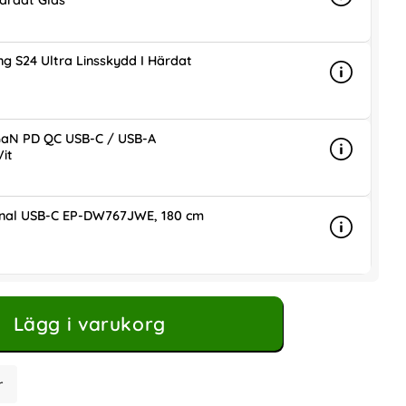
ärdat Glas
Info
mer info 
g S24 Ultra Linsskydd I Härdat
Info
mer info 
is
aN PD QC USB-C / USB-A
it
Info
mer info
ris
inal USB-C EP-DW767JWE, 180 cm
Info
mer info 
is
Lägg i varukorg
r