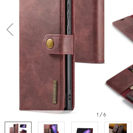
1
/
6