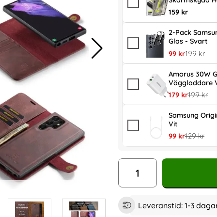
Skärmskydd H
159 kr
2-Pack Samsun
Glas - Svart
rea pris
tidigare pr
99 kr
199 kr
Amorus 30W G
Väggladdare V
rea pris
tidigare p
179 kr
199 kr
Samsung Orig
Vit
rea pris
tidigare pr
99 kr
129 kr
antal
Leveranstid:
1-3 daga