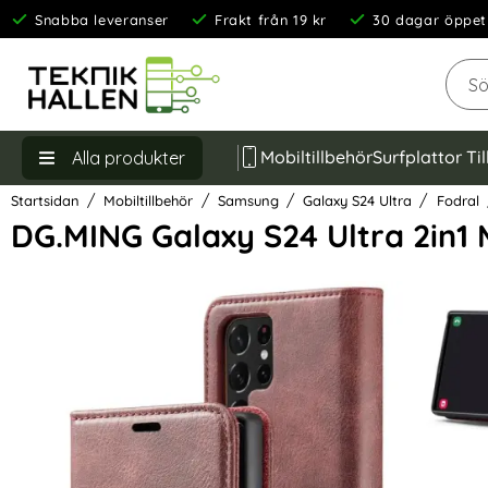
Snabba leveranser
Frakt från 19 kr
30 dagar öppet
Sök
Mobiltillbehör
Surfplattor Ti
Alla produkter
Startsidan
Mobiltillbehör
Samsung
Galaxy S24 Ultra
Fodral
DG.MING Galaxy S24 Ultra 2in1 
Hoppa
över
Bilder