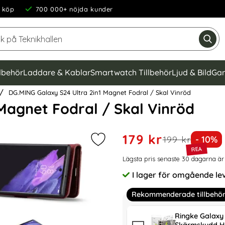
 köp
700 000+ nöjda kunder
Sök på Teknikhallen
Gen
llbehör
Laddare & Kablar
Smartwatch Tillbehör
Ljud & Bild
Gam
DG.MING Galaxy S24 Ultra 2in1 Magnet Fodral / Skal Vinröd
Magnet Fodral / Skal Vinröd
Handla denna produkt DG.MI
rea pris
179 kr
tidigare pris
Priset
199 kr
- 10%
Markera dG.MING Galaxy S24 Ultra 
Prishistorik
Lägsta pris senaste 30 dagarna är
I lager för omgående le
Tillgänglighet:
Rekommenderade tillbehö
Ringke Galaxy 