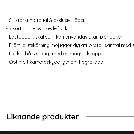
DG.MING Galaxy S24 Ultra 2in1 Magnet
Samsung
Fodral / Skal Grå
Skärmsk
- Slitstarkt material & exklusivt läder
Art. nr 225616
Art. nr 237401
rea pris
rea pris
179 kr
199 kr
tidigare pris
tidigar
199 kr
299 kr
- 3 kortplatser & 1 sedelfack
ing Hybrid Armor Silver
DG.MING Galaxy S24 Ultra 2in1 Magnet Fodral 
Köp
Samsung G
Lagervara
Lagervara
Tillgänglighet:
Tillgänglighet:
- Löstagbart skal som kan användas utan plånboken
- Främre utskärning möjliggör dig att prata i samtal med 
- Locket hålls stängt med en magnetknapp
- Optimalt kameraskydd igenom högre läpp
Liknande produkter