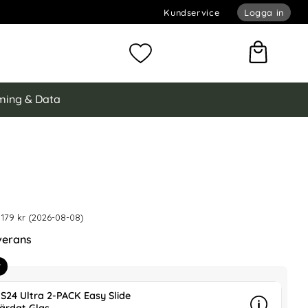
Kundservice
Logga in
omför sökning
Mina favoriter
ing & Data
NG Galaxy S24 Ultra 2in1 Magnet Fodral / Skal Vinröd
 är nedsatt med
2in1 Magnet Fodral / Skal Vinröd som favorit
 179 kr (2026-08-08)
verans
r
S24 Ultra 2-PACK Easy Slide