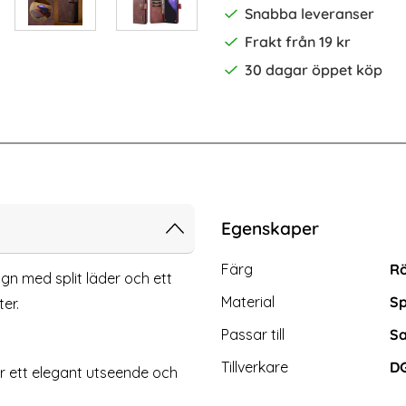
Snabba leveranser
Frakt från 19 kr
30 dagar öppet köp
Ultra 2in1 Magnet Fodral / Skal Grå
Samsung Galaxy S24 Ultra 2-PACK 
Egenskaper
Egenskaper/attribut för d
Attribut
Värde
Färg
R
gn med split läder och ett
Material
Sp
er.
Passar till
Sa
Tillverkare
D
er ett elegant utseende och