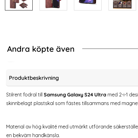
Andra köpte även
-10%
-33%
er Brun
ung Galaxy S24 Ultra Skal Ring Hybrid Armor Silver
DG.MING Galaxy S24 
Produktbeskrivning
Stilrent fodral till
Samsung Galaxy S24 Ultra
med 2-i-1 desi
skinnbelagt plastskal som fästes tillsammans med magnet
Material av hög kvalité med utmärkt utförande säkerställ
en bekväm handkänsla.