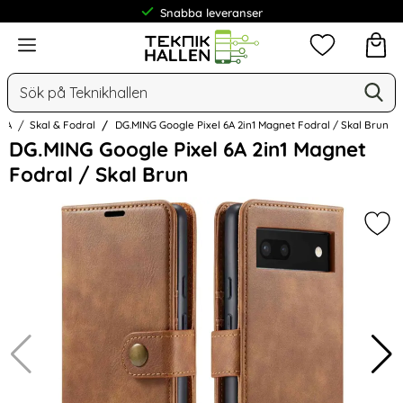
Frakt från 19 kr
Meny
Mina favorit
Sök
Ge
Sök på Teknikhallen
 6A
Skal & Fodral
DG.MING Google Pixel 6A 2in1 Magnet Fodral / Skal Brun
Hoppa
DG.MING Google Pixel 6A 2in1 Magnet
över
Fodral / Skal Brun
Bilder
Mark