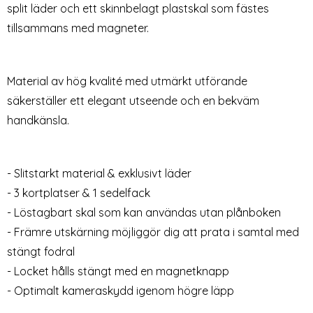
split läder och ett skinnbelagt plastskal som fästes
tillsammans med magneter.
Material av hög kvalité med utmärkt utförande
säkerställer ett elegant utseende och en bekväm
Google Pixel 6A Fodral Crazy
DG.MING Samsung Galaxy
handkänsla.
Horse Läder Blå
A53 5G 2in1 Magnet Fodral /
Art. nr 215784
Art. nr 204009
Skal Grå
rea pris
rea pris
149 kr
179 kr
tidigare pris
199 kr
agnet Fodral / Skal Röd
Google Pixel 6A Fodral Crazy Horse Läder Blå
DG.MING Samsung Galaxy A53 5G 2i
Köp
Köp
Snart slutsåld!
Snart slutsåld!
- Slitstarkt material & exklusivt läder
- 3 kortplatser & 1 sedelfack
- Löstagbart skal som kan användas utan plånboken
- Främre utskärning möjliggör dig att prata i samtal med
stängt fodral
- Locket hålls stängt med en magnetknapp
- Optimalt kameraskydd igenom högre läpp