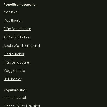
Art. nr 215811
Art. nr 224048
Populära kategorier
rea pris
rea pris
179 kr
109 kr
tidigare pris
tidigare pris
209 kr
139 kr
agnet Fodral / Skal Grå
ING Google Pixel 6A 2in1 Magnet Fodral / Skal Svart
Köp
DG.MING Google Pixel 6A Skal
Köp
Snart slutsåld!
Snart slutsåld!
Mobilskal
Mobilfodral
Trådlösa hörlurar
AirPods tillbehör
Apple Watch armband
iPad tillbehör
Trådlös laddare
Väggladdare
USB kablar
Populära skal
iPhone 17 skal
iPhone 16 Pro Max skal