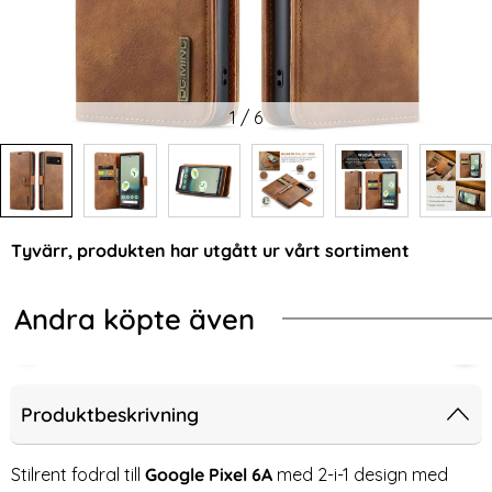
1
/
6
Tyvärr, produkten har utgått ur vårt sortiment
Andra köpte även
-10%
net Fodral / Skal Brun
NG Samsung Galaxy S25 2in1 Magnet Fodral / Skal Röd
Google Pixel 6A Fodral Crazy Horse
DG.
Produktbeskrivning
Stilrent fodral till
Google Pixel 6A
med 2-i-1 design med