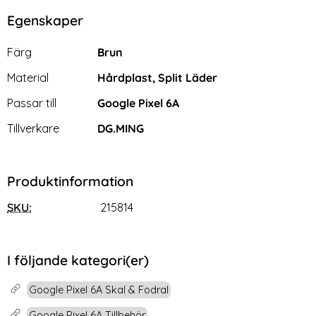
Egenskaper
Egenskaper/attribut för denna produkt
Attribut
Värde
Färg
Brun
Material
Hårdplast, Split Läder
Passar till
Google Pixel 6A
Tillverkare
DG.MING
Produktinformation
SKU:
215814
I följande kategori(er)
Google Pixel 6A Skal & Fodral
Google Pixel 6A Tillbehör