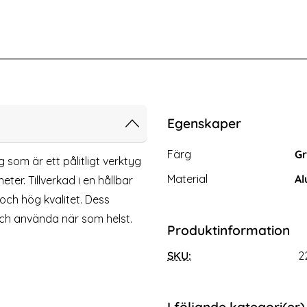
ll DisplayPort Hane Adapter Grå
Samsung Original USB-C - USB-C EP
Egenskaper
Egenskaper/attribut för d
Attribut
Värde
Färg
G
 som är ett pålitligt verktyg
Material
Al
ter. Tillverkad i en hållbar
och hög kvalitet. Dess
och använda när som helst.
Produktinformation
SKU:
2
riginal USB-C - USB-C EP-
Mini DisplayPort DP till Displ
G977BWE, 1m - Vit
8K 60Hz Blå
Art. nr 225864