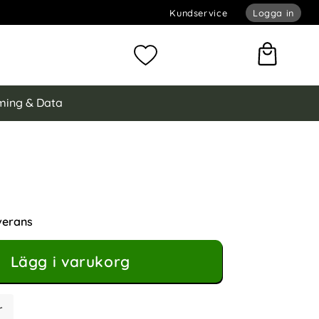
Kundservice
Logga in
omför sökning
Mina favoriter
ing & Data
ayPort Hona till Mini DisplayPort Hane Adapter Grå
 DisplayPort Hane Adapter Grå som favorit
verans
Lägg i varukorg
r