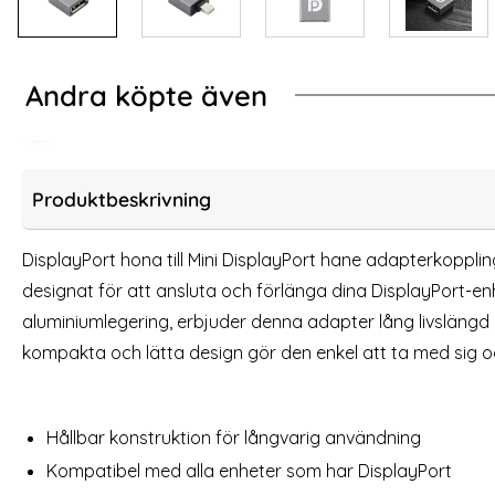
Andra köpte även
ng Adapter Grå
C Thunderbolt3 till DisplayPort Hona Adapter 4K 60Hz Blå
DisplayPort Hona ti
Produktbeskrivning
DisplayPort hona till Mini DisplayPort hane adapterkoppling
designat för att ansluta och förlänga dina DisplayPort-enhe
aluminiumlegering, erbjuder denna adapter lång livslängd 
kompakta och lätta design gör den enkel att ta med sig 
Hållbar konstruktion för långvarig användning
DisplayPort Hona till DisplayPort Hane
Samsung O
Kompatibel med alla enheter som har DisplayPort
Adapter Grå
D
Art. nr 225850
Art. nr 13856