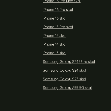
iPhone 16 Pro Max skal
ane - HDMI 2.1
Vänstervinklad 8K 60Hz HDMI Hane - HDMI
å
2.1 Hona Svart
iPhone 16 Pro skal
Art. nr 217347
rea pris
99 kr
iPhone 16 skal
l HDMI Hane - HDMI 2.1 Hona Adapter Blå
Köp
Vänstervinklad 8K 60Hz HDMI Han
Köp
Snart slutsåld!
iPhone 15 Pro skal
iPhone 15 skal
iPhone 14 skal
iPhone 13 skal
Samsung Galaxy S24 Ultra skal
Samsung Galaxy S24 skal
Samsung Galaxy S23 skal
Samsung Galaxy A55 5G skal