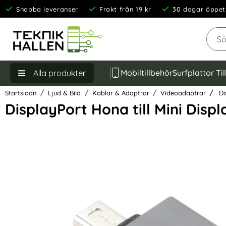
Snabba leveranser
Frakt från 19 kr
30 dagar öppet
Sök
Mobiltillbehör
Surfplattor Ti
Alla produkter
Startsidan
Ljud & Bild
Kablar & Adaptrar
Videoadaptrar
Di
DisplayPort Hona till Mini Dis
Hoppa
över
Bilder