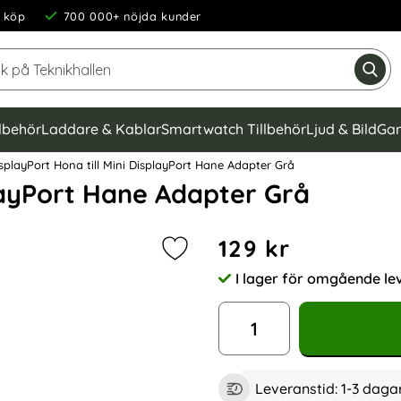
 köp
700 000+ nöjda kunder
Sök på Teknikhallen
Gen
llbehör
Laddare & Kablar
Smartwatch Tillbehör
Ljud & Bild
Gam
splayPort Hona till Mini DisplayPort Hane Adapter Grå
playPort Hane Adapter Grå
Handla denna produkt Displ
pris
129 kr
Markera displayPort Hona till Mini
I lager för omgående le
Tillgänglighet:
antal
Leveranstid:
1-3 daga