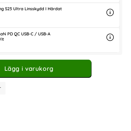
g S23 Ultra Linsskydd I Härdat
Info
mer info 
is
aN PD QC USB-C / USB-A
it
Info
mer info
ris
Lägg i varukorg
r