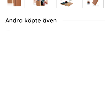
Andra köpte även
-50%
Lila
ung Galaxy S23 Ultra Fodral Magnetisk Stängning Brun
2-Pack Samsung S23 
2-Pack Samsung S23 Ultra Linsskydd I
holdit 
Härdat Glas - Svart
Skärmskyd
Art. nr 218538
Art. nr 215747