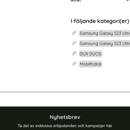
rea pris
159 kr
las - Svart
ung Galaxy S23 Ultra Skärmskydd Heltäckande Härdat G
Köp
AZNS Samsung Gala
Snart slutsåld!
I följande kategori(er)
Samsung Galaxy S23 Ultr
Samsung Galaxy S23 Ultra
DUX DUCIS
Mobilfodral
Ultra Flip Fodral Split Läder Svart
DUX DUCIS iPhone Air Fodral MagSaf
Nyhetsbrev
Ta del av exklusiva erbjudanden och kampanjer här