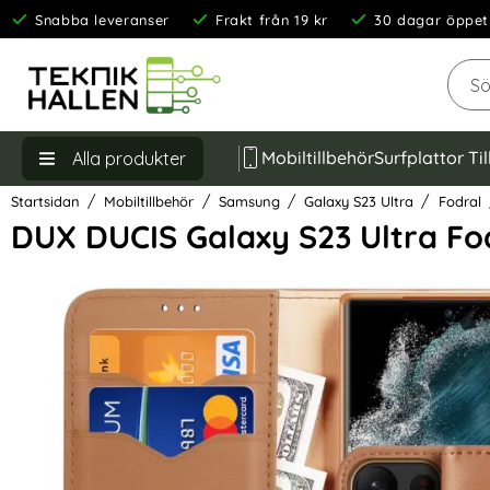
Snabba leveranser
Frakt från 19 kr
30 dagar öppet
Sök
Mobiltillbehör
Surfplattor Ti
Alla produkter
Startsidan
Mobiltillbehör
Samsung
Galaxy S23 Ultra
Fodral
DUX DUCIS Galaxy S23 Ultra Fo
Hoppa
över
Bilder