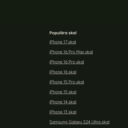
Populära skal
iPhone 17 skal
iPhone 16 Pro Max skal
Ultra Skal
Samsung Galaxy A16/A26 5G Fodral RFID
Små Blommor
iPhone 16 Pro skal
Art. nr 235784
rea pris
199 kr
iPhone 16 skal
laxy S23 Ultra Skal Shockproof TPU
Köp
Samsung Galaxy A16/A26 5G Fo
Köp
Snart slutsåld!
iPhone 15 Pro skal
iPhone 15 skal
iPhone 14 skal
iPhone 13 skal
Samsung Galaxy S24 Ultra skal