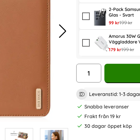
2-Pack Samsun
Glas - Svart
rea pris
tidigare pr
99 kr
199 kr
Amorus 30W G
Väggladdare V
rea pris
tidigare p
179 kr
199 kr
antal
Leveranstid:
1-3 daga
Snabba leveranser
Frakt från 19 kr
30 dagar öppet köp