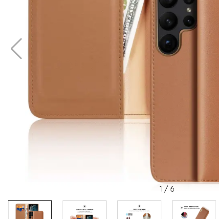
1
/
6