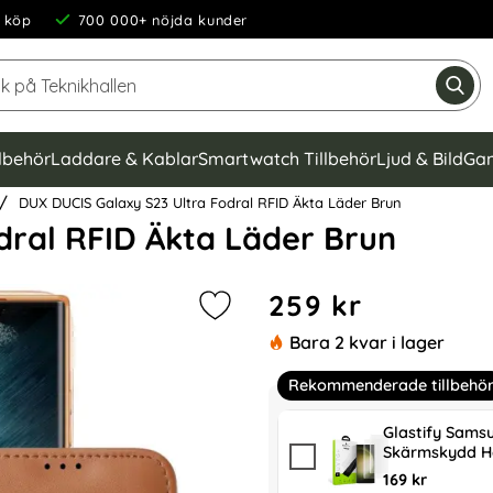
 köp
700 000+ nöjda kunder
Sök på Teknikhallen
Gen
llbehör
Laddare & Kablar
Smartwatch Tillbehör
Ljud & Bild
Gam
DUX DUCIS Galaxy S23 Ultra Fodral RFID Äkta Läder Brun
dral RFID Äkta Läder Brun
Handla denna produkt DUX D
pris
259 kr
Markera dUX DUCIS Galaxy S23 Ultr
Bara 2 kvar i lager
Rekommenderade tillbehö
Glastify Sams
Skärmskydd H
169 kr