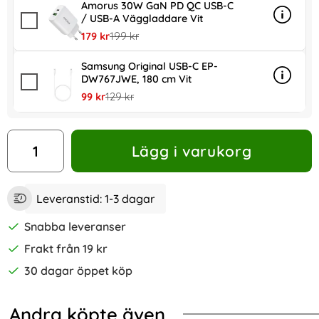
Amorus 30W GaN PD QC USB-C
/ USB-A Väggladdare Vit
Info
mer in
rea pris
tidigare pris
179 kr
199 kr
Samsung Original USB-C EP-
DW767JWE, 180 cm Vit
Info
mer in
rea pris
tidigare pris
99 kr
129 kr
antal
Lägg i varukorg
Leveranstid:
1-3 dagar
Snabba leveranser
Frakt från 19 kr
30 dagar öppet köp
Andra köpte även