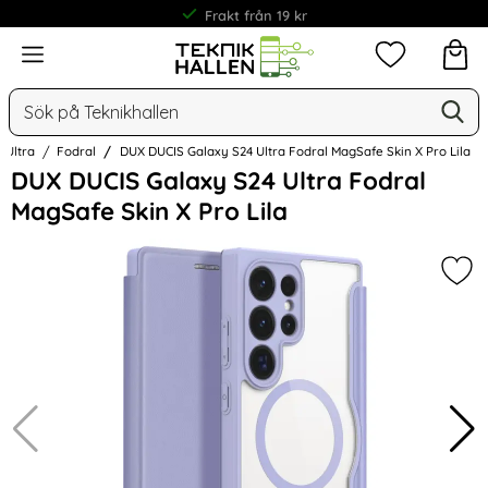
Frakt från 19 kr
Meny
Mina favorit
Sök
Ge
Sök på Teknikhallen
 Ultra
Fodral
DUX DUCIS Galaxy S24 Ultra Fodral MagSafe Skin X Pro Lila
Hoppa
DUX DUCIS Galaxy S24 Ultra Fodral
över
MagSafe Skin X Pro Lila
Bilder
Mark