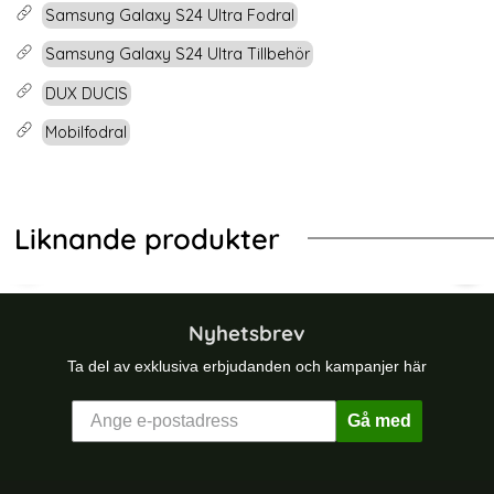
Samsung Galaxy S24 Ultra Fodral
Samsung Galaxy S24 Ultra Tillbehör
DUX DUCIS
Mobilfodral
Liknande produkter
D Rhombus Läder Lila
ng Galaxy S23 Ultra 2in1 Magnet Fodral Roséguld
Samsung Galaxy S24 Ultra Fodral C
DUX
Nyhetsbrev
Ta del av exklusiva erbjudanden och kampanjer här
Gå med