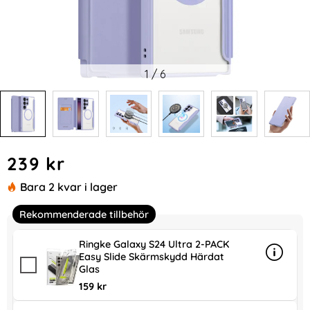
1
/
6
Handla denna produkt DUX DUCIS Galaxy S24 Ultra Fodral Ma
pris
239 kr
Bara 2 kvar i lager
Rekommenderade tillbehör
Ringke Galaxy S24 Ultra 2-PACK
Easy Slide Skärmskydd Härdat
Info
mer in
Glas
159 kr