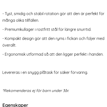
Fidget Spinner Trio Metal -
Fidget Spinner Spiky Trio -
- Tyst, smidig och stabil rotation gör att den är perfekt för
Metallic Blå
Svart
många olika tillfällen.
Art. nr 242084
Art. nr 242550
rea pris
rea pris
59 kr
79 kr
tidigare pris
tidigare pris
149 kr
99 kr
 Med Soluppgång
Fidget Spinner Trio Metal - Metallic Blå
Köp
Fidget Spinner Spiky
Köp
14-P
- Premiumkullager i rostfritt stål för längre snurrtid.
Lagervara
Lagervara
Tillgänglighet:
Tillgänglighet:
- Kompakt design gör att den ryms i fickan och följer med
överallt.
- Ergonomisk utformad så att den ligger perfekt i handen.
Levereras i en snygg plåtask för säker förvaring.
*Rekomenderas ej för barn under 3år.
Egenskaper