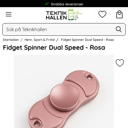
Snabba leveranser
Frakt från 19 kr
Meny
Mina favorit
Sök
Ge
Sök på Teknikhallen
Startsidan
Hem, Sport & Fritid
Fidget Spinner Dual Speed - Rosa
Hoppa
Fidget Spinner Dual Speed - Rosa
över
Bilder