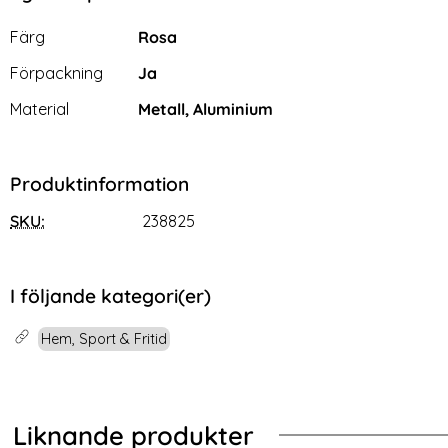
Egenskaper/attribut för denna produkt
Attribut
Värde
Färg
Rosa
Förpackning
Ja
Material
Metall, Aluminium
Produktinformation
SKU:
238825
I följande kategori(er)
Hem, Sport & Fritid
Liknande produkter