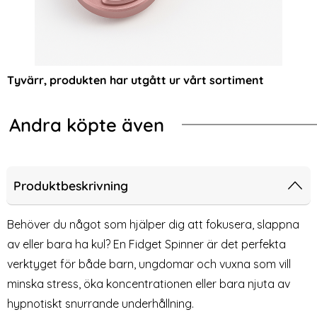
Tyvärr, produkten har utgått ur vårt sortiment
Andra köpte även
-60%
-20%
kar
ampa / Väckarklocka Med Soluppgång
Fidget Spinner Trio Metal - Metallic 
Fidg
Produktbeskrivning
Behöver du något som hjälper dig att fokusera, slappna
av eller bara ha kul? En Fidget Spinner är det perfekta
verktyget för både barn, ungdomar och vuxna som vill
minska stress, öka koncentrationen eller bara njuta av
hypnotiskt snurrande underhållning.