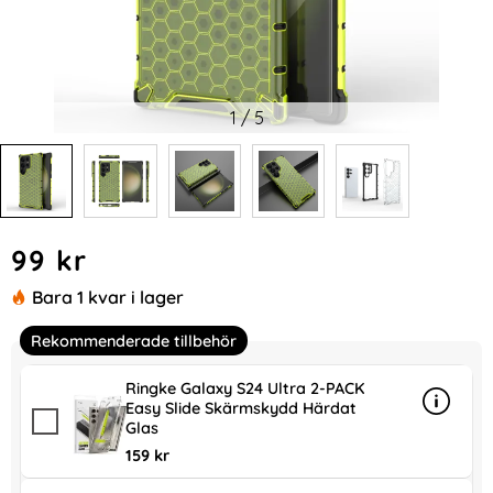
1
/
5
Handla denna produkt Galaxy S24 Ultra Skal Honeycomb S
pris
99 kr
Bara 1 kvar i lager
Rekommenderade tillbehör
Ringke Galaxy S24 Ultra 2-PACK
Easy Slide Skärmskydd Härdat
Info
mer in
Glas
159 kr