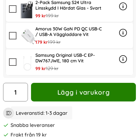
2-Pack Samsung S24 Ultra
Linsskydd I Härdat Glas - Svart
Info
mer inf
rea pris
tidigare pris
99 kr
199 kr
Amorus 30W GaN PD QC USB-C
/ USB-A Väggladdare Vit
Info
mer in
rea pris
tidigare pris
179 kr
199 kr
Samsung Original USB-C EP-
DW767JWE, 180 cm Vit
Info
mer in
rea pris
tidigare pris
99 kr
129 kr
antal
Lägg i varukorg
Leveranstid:
1-3 dagar
Snabba leveranser
Frakt från 19 kr