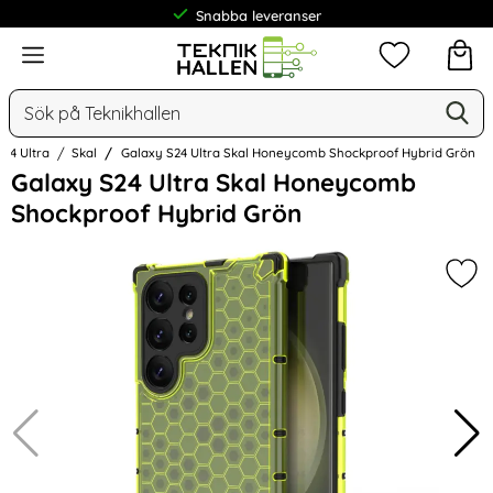
Frakt från 19 kr
Meny
Mina favorit
Sök
Ge
Sök på Teknikhallen
S24 Ultra
Skal
Galaxy S24 Ultra Skal Honeycomb Shockproof Hybrid Grön
Hoppa
Galaxy S24 Ultra Skal Honeycomb
över
Shockproof Hybrid Grön
Bilder
Mar