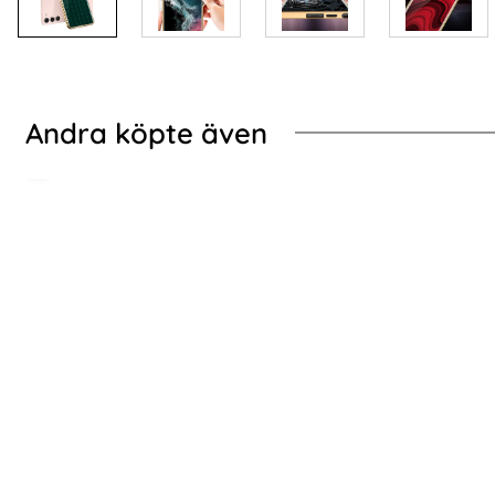
Andra köpte även
-70%
e Orange/Gul
Galaxy S24 Plus Skal Härdat Glas Electroplate Flätad Textur V
Galaxy S24 Plus Ska
Galaxy S24 Plus Skal Xtreme Shockproof
2-Pack Sams