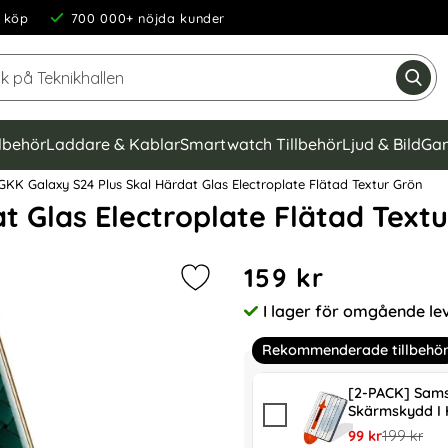
 köp
700 000+ nöjda kunder
Sök på Teknikhallen
Gen
llbehör
Laddare & Kablar
Smartwatch Tillbehör
Ljud & Bild
Gam
KK Galaxy S24 Plus Skal Härdat Glas Electroplate Flätad Textur Grön
t Glas Electroplate Flätad Text
Handla denna produkt GKK G
pris
159 kr
Markera gKK Galaxy S24 Plus Skal 
I lager för omgående le
Tillgänglighet:
Rekommenderade tillbehö
[2-PACK] Sams
Skärmskydd I 
rea pris
tidigare pr
99 kr
199 kr