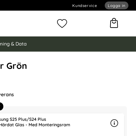
Kundservice
Logga in
omför sökning
Mina favoriter
ing & Data
ur Grön
alaxy S24 Plus Skal Härdat Glas Electroplate Flätad Textur 
Härdat Glas Electroplate Flätad Textur Grön som favorit
verans
r
ung S25 Plus/S24 Plus
Härdat Glas - Med Monteringsram
Info
mer info 
is