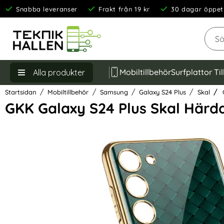
Snabba leveranser
Frakt från 19 kr
30 dagar öppet
Sök
Mobiltillbehör
Surfplattor Ti
Alla produkter
Startsidan
Mobiltillbehör
Samsung
Galaxy S24 Plus
Skal
G
GKK Galaxy S24 Plus Skal Härda
Hoppa
över
Bilder