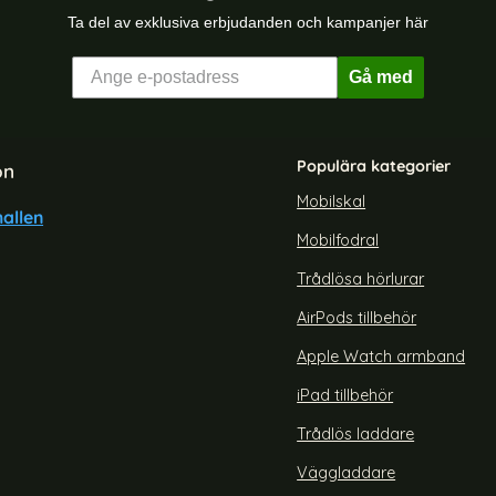
Ta del av exklusiva erbjudanden och kampanjer här
Gå med
Populära kategorier
on
Mobilskal
allen
Mobilfodral
xy A15 5G Skal Frosted Shield
ENKAY Samsung Galaxy S23 
Pro Matt Vit
Shockproof TPU
Trådlösa hörlurar
Art. nr 214537
rea pris
149 kr
AirPods tillbehör
te Röd Diamond
LKIN Galaxy A15 5G Skal Frosted Shield Pro Matt Vit
Köp
ENKAY Samsung Ga
Snart slutsåld!
Apple Watch armband
iPad tillbehör
Trådlös laddare
Väggladdare