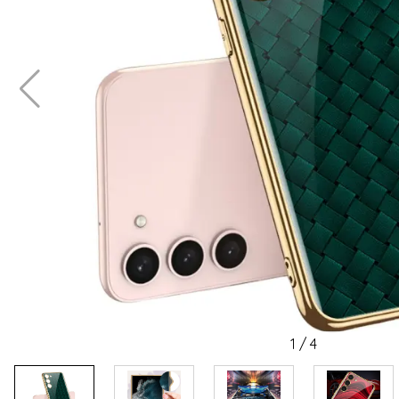
1
/
4