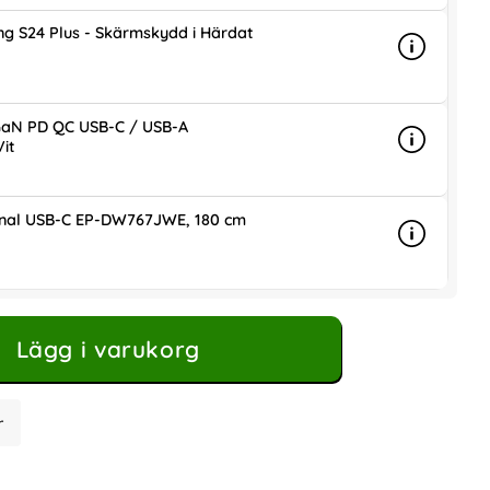
g S24 Plus - Skärmskydd i Härdat
Info
mer info 
is
aN PD QC USB-C / USB-A
it
Info
mer info
ris
inal USB-C EP-DW767JWE, 180 cm
Info
mer info 
is
Lägg i varukorg
r