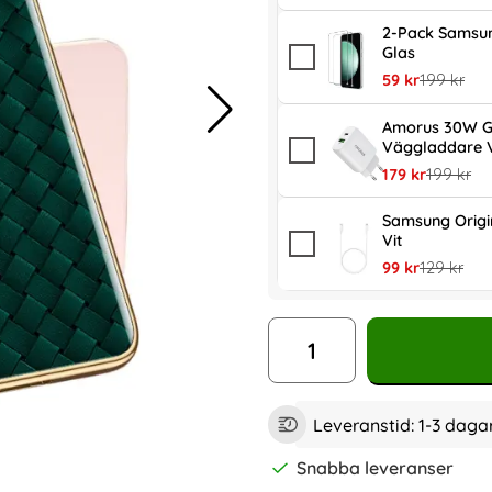
2-Pack Samsun
Glas
rea pris
tidigare pr
59 kr
199 kr
Amorus 30W G
Väggladdare V
rea pris
tidigare p
179 kr
199 kr
Samsung Orig
Vit
rea pris
tidigare pr
99 kr
129 kr
antal
Leveranstid:
1-3 daga
Snabba leveranser