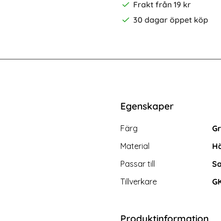
Frakt från 19 kr
30 dagar öppet köp
it
l Xtreme Shockproof Hybrid Mörk Blå
2-Pack Samsung S24 Plus - Skärmsk
Egenskaper
Egenskaper/attribut för d
Attribut
Värde
Färg
G
Material
Hä
Passar till
Sa
Tillverkare
G
Produktinformation
ung S24 Plus - Skärmskydd i
Samsung Galaxy S24 Plus Ska