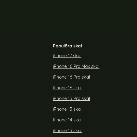
Populära skal
iPhone 17 skal
iPhone 16 Pro Max skal
Ultra Skal
NILLKIN Galaxy S23 FE Skal Super Frost
Shield Pro Grön
iPhone 16 Pro skal
Art. nr 223673
rea pris
189 kr
iPhone 16 skal
laxy S23 Ultra Skal Shockproof TPU
Köp
NILLKIN Galaxy S23 FE Skal Supe
Köp
Snart slutsåld!
iPhone 15 Pro skal
iPhone 15 skal
iPhone 14 skal
iPhone 13 skal