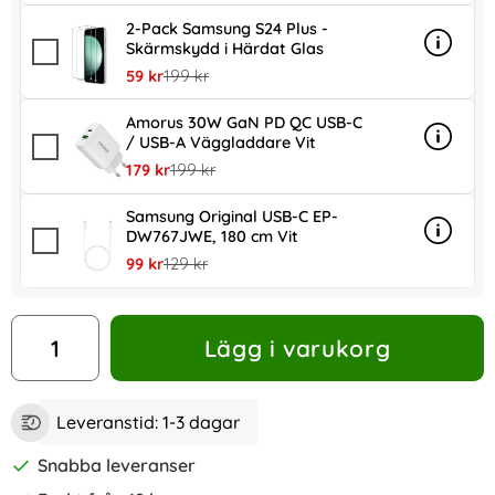
2-Pack Samsung S24 Plus -
Skärmskydd i Härdat Glas
Info
mer in
rea pris
tidigare pris
59 kr
199 kr
Amorus 30W GaN PD QC USB-C
/ USB-A Väggladdare Vit
Info
mer in
rea pris
tidigare pris
179 kr
199 kr
Samsung Original USB-C EP-
DW767JWE, 180 cm Vit
Info
mer in
rea pris
tidigare pris
99 kr
129 kr
antal
Lägg i varukorg
Leveranstid:
1-3 dagar
Snabba leveranser