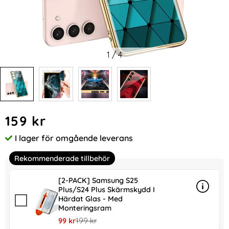
1
/
4
Handla denna produkt GKK Galaxy S24 Plus Skal Härdat Gla
pris
159 kr
I lager för omgående leverans
Tillgänglighet:
Rekommenderade tillbehör
[2-PACK] Samsung S25
Plus/S24 Plus Skärmskydd I
Info
mer in
Härdat Glas - Med
Monteringsram
rea pris
tidigare pris
99 kr
199 kr