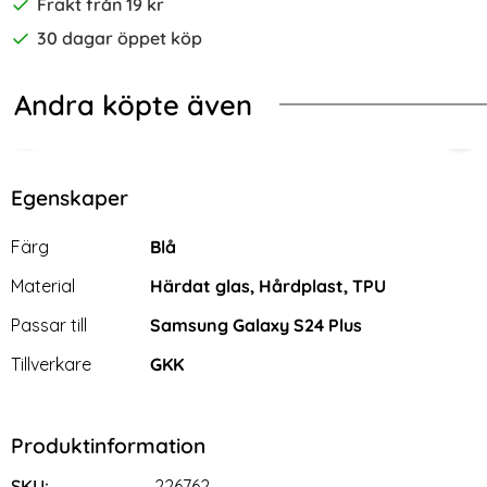
Frakt från 19 kr
30 dagar öppet köp
Andra köpte även
-70%
s Electroplate Röd/Grön
laxy S24 Plus Skal Härdat Glas Electroplate Daisy
2-Pack Samsung S24 Plus - Skärmsk
CAS
Egenskaper
Egenskaper/attribut för denna produkt
Attribut
Värde
Färg
Blå
Material
Härdat glas, Hårdplast, TPU
Passar till
Samsung Galaxy S24 Plus
Tillverkare
GKK
Produktinformation
2-Pack Samsung S24 Plus -
CASEME Galaxy S24 Plus
Skärmskydd i Härdat Glas
Fodral Flip Retro Läder Svart
SKU:
226762