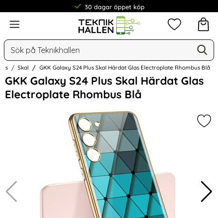
30 dagar öppet köp
Meny
Mina favorit
Sök
Ge
Sök på Teknikhallen
lus
Skal
GKK Galaxy S24 Plus Skal Härdat Glas Electroplate Rhombus Blå
Hoppa
GKK Galaxy S24 Plus Skal Härdat Glas
över
Electroplate Rhombus Blå
Bilder
Mar