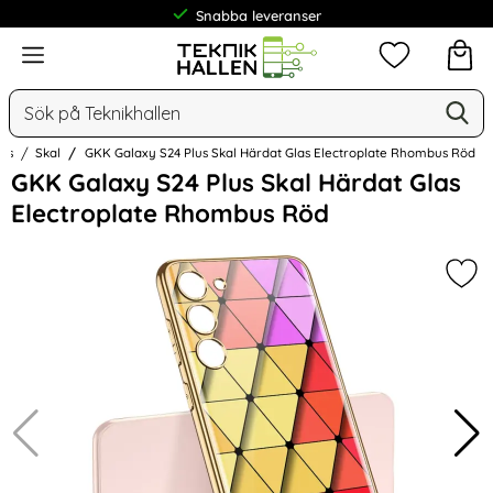
Snabba leveranser
Frakt från 19 kr
Meny
Mina favorit
Sök
Ge
Sök på Teknikhallen
lus
Skal
GKK Galaxy S24 Plus Skal Härdat Glas Electroplate Rhombus Röd
Hoppa
GKK Galaxy S24 Plus Skal Härdat Glas
över
Electroplate Rhombus Röd
Bilder
Mar