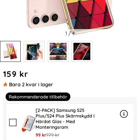
1
/
4
Handla denna produkt GKK Galaxy S24 Plus Skal Härdat Gl
pris
159 kr
Bara 2 kvar i lager
Rekommenderade tillbehör
[2-PACK] Samsung S25
Plus/S24 Plus Skärmskydd I
Info
mer in
Härdat Glas - Med
Monteringsram
rea pris
tidigare pris
99 kr
199 kr