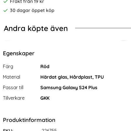
Frakt från 19 kr
30 dagar öppet köp
Andra köpte även
-32%
hield TPU Ljus Blå
laxy S24 Plus Skal Hybrid Kickstand Svart
Samsung Galaxy S24 Plus Fodral L
KHA
Egenskaper
Egenskaper/attribut för denna produkt
Attribut
Värde
Färg
Röd
Material
Härdat glas, Hårdplast, TPU
Passar till
Samsung Galaxy S24 Plus
Tillverkare
GKK
Produktinformation
Samsung Galaxy S24 Plus
KHAZNEH iPhone 16 Pro
Fodral Läder Marmor Blå
Fodral Äkta Läder Grön
SKU:
226755