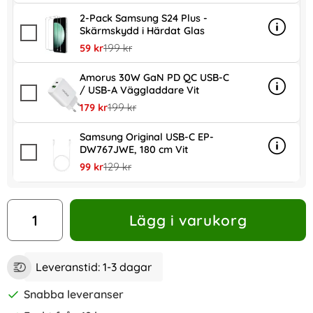
2-Pack Samsung S24 Plus -
Skärmskydd i Härdat Glas
Info
mer in
rea pris
tidigare pris
59 kr
199 kr
Amorus 30W GaN PD QC USB-C
/ USB-A Väggladdare Vit
Info
mer in
rea pris
tidigare pris
179 kr
199 kr
Samsung Original USB-C EP-
DW767JWE, 180 cm Vit
Info
mer in
rea pris
tidigare pris
99 kr
129 kr
antal
Lägg i varukorg
Leveranstid:
1-3 dagar
Snabba leveranser