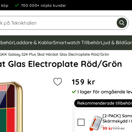
 köp
700 000+ nöjda kunder
Sök på Teknikhallen
Gen
llbehör
Laddare & Kablar
Smartwatch Tillbehör
Ljud & Bild
Gam
KK Galaxy S24 Plus Skal Härdat Glas Electroplate Röd/Grön
at Glas Electroplate Röd/Grön
Handla denna produkt GKK G
pris
159 kr
Markera gKK Galaxy S24 Plus Skal 
I lager för omgående le
Tillgänglighet:
Rekommenderade tillbehö
[2-PACK] Sams
Skärmskydd I 
rea pris
tidigare pr
99 kr
199 kr