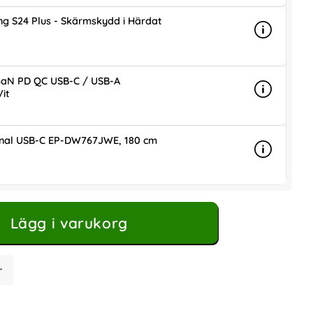
g S24 Plus - Skärmskydd i Härdat
Info
mer info 
is
aN PD QC USB-C / USB-A
it
Info
mer info
ris
inal USB-C EP-DW767JWE, 180 cm
Info
mer info 
is
Lägg i varukorg
r