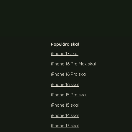
Populära skal
iPhone 17 skal
iPhone 16 Pro Max skal
on Pacific Blue
LC.IMEEKE Google Pixel 10a Skal Med
Avtagbar Korthållare Svart
iPhone 16 Pro skal
Art. nr 246404
rea pris
199 kr
iPhone 16 skal
 16 Mobilskal Silikon Pacific Blue
Köp
LC.IMEEKE Google Pixel 10a Skal Med
Köp
Lagervara
Tillgänglighet:
iPhone 15 Pro skal
iPhone 15 skal
iPhone 14 skal
iPhone 13 skal