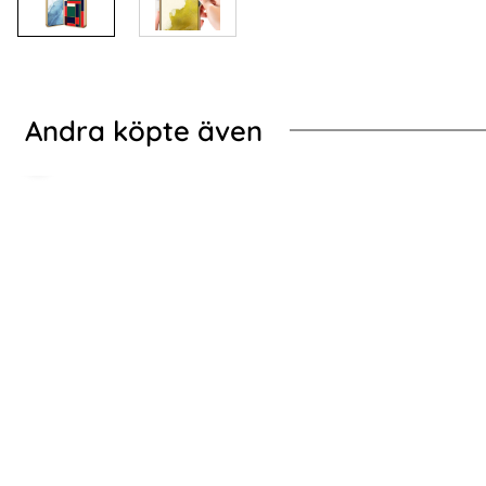
Andra köpte även
 Gray Träfiber
Galaxy S24 Plus Skal Härdat Glas Electroplate Leopard
Xiaomi Mi 11 Lite - 
Xiaomi Mi 11 Lite - Shockproof Hybrid Armor
Samsung 