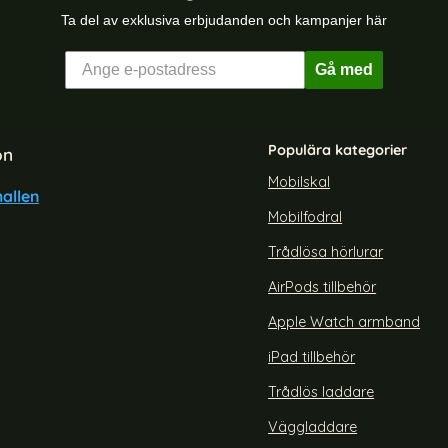
Ta del av exklusiva erbjudanden och kampanjer här
Gå med
Populära kategorier
on
Mobilskal
allen
Mobilfodral
axy S23 FE Skal Super Frost
holdit iPhone 16 Mobilskal Silik
Shield Pro Grön
Trådlösa hörlurar
Art. nr 228720
rea pris
199 kr
AirPods tillbehör
holdit iPhone
U Mörk Grå
LKIN Galaxy S23 FE Skal Super Frost Shield Pro Grön
Köp
Lagervara
Tillgänglighet:
Apple Watch armband
iPad tillbehör
Trådlös laddare
Väggladdare