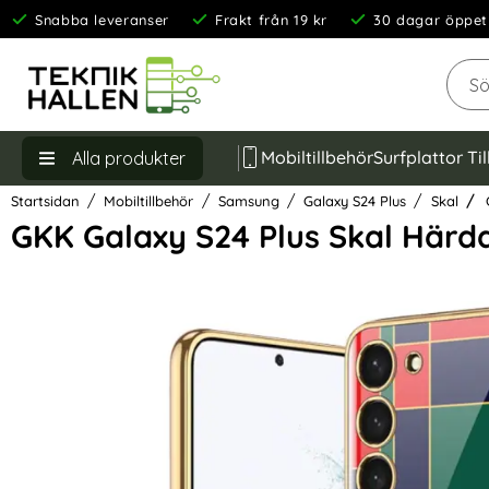
Snabba leveranser
Frakt från 19 kr
30 dagar öppet
Sök
Mobiltillbehör
Surfplattor Ti
Alla produkter
Startsidan
Mobiltillbehör
Samsung
Galaxy S24 Plus
Skal
G
GKK Galaxy S24 Plus Skal Härd
Hoppa
över
Bilder