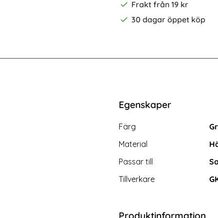
Frakt från 19 kr
30 dagar öppet köp
Shockproof Hybrid Armor Skal - Svart
Samsung Galaxy A20s - Shockproof
Egenskaper
Egenskaper/attribut för d
Attribut
Värde
Färg
Gr
Material
Hä
Passar till
Sa
Tillverkare
G
Produktinformation
Galaxy A20s - Shockproof
GKK Galaxy S24 Plus Skal 