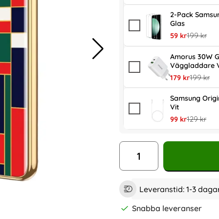
2-Pack Samsun
Glas
rea pris
tidigare pr
59 kr
199 kr
Amorus 30W G
Väggladdare V
rea pris
tidigare p
179 kr
199 kr
Samsung Orig
Vit
rea pris
tidigare pr
99 kr
129 kr
antal
Leveranstid:
1-3 daga
Snabba leveranser