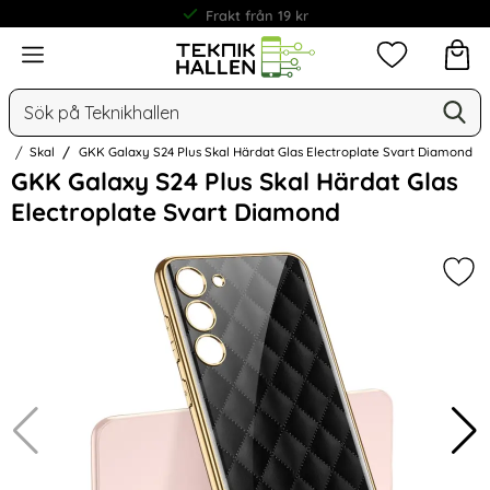
Frakt från 19 kr
Meny
Mina favorit
Sök
Ge
Sök på Teknikhallen
us
Skal
GKK Galaxy S24 Plus Skal Härdat Glas Electroplate Svart Diamond
Hoppa
GKK Galaxy S24 Plus Skal Härdat Glas
över
Electroplate Svart Diamond
Bilder
Mar