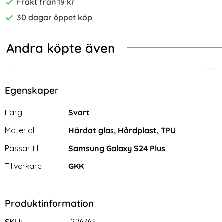
Frakt från 19 kr
30 dagar öppet köp
Andra köpte även
-70%
 Glas Grön
laxy S24 Plus Skal Härdat Glas Electroplate Klöver Ess
2-Pack Samsung S24 Plus - Skärmsk
CAS
Egenskaper
Egenskaper/attribut för denna produkt
Attribut
Värde
Färg
Svart
Material
Härdat glas, Hårdplast, TPU
Passar till
Samsung Galaxy S24 Plus
Tillverkare
GKK
Produktinformation
2-Pack Samsung S24 Plus -
CASEME Galaxy S24 Plus
Skärmskydd i Härdat Glas
Fodral Flip Retro Läder Svart
SKU:
226763