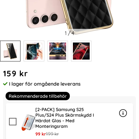
1
/
4
Handla denna produkt GKK Galaxy S24 Plus Skal Härdat Gla
pris
159 kr
I lager för omgående leverans
Tillgänglighet:
Rekommenderade tillbehör
[2-PACK] Samsung S25
Plus/S24 Plus Skärmskydd I
Info
mer in
Härdat Glas - Med
Monteringsram
rea pris
tidigare pris
99 kr
199 kr