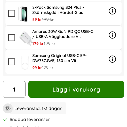
2-Pack Samsung S24 Plus -
Skärmskydd i Härdat Glas
Info
mer in
rea pris
tidigare pris
59 kr
199 kr
Amorus 30W GaN PD QC USB-C
/ USB-A Väggladdare Vit
Info
mer in
rea pris
tidigare pris
179 kr
199 kr
Samsung Original USB-C EP-
DW767JWE, 180 cm Vit
Info
mer in
rea pris
tidigare pris
99 kr
129 kr
antal
Lägg i varukorg
Leveranstid:
1-3 dagar
Snabba leveranser