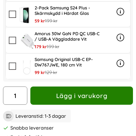
2-Pack Samsung S24 Plus -
Skärmskydd i Härdat Glas
Info
mer in
rea pris
tidigare pris
59 kr
199 kr
Amorus 30W GaN PD QC USB-C
/ USB-A Väggladdare Vit
Info
mer in
rea pris
tidigare pris
179 kr
199 kr
Samsung Original USB-C EP-
DW767JWE, 180 cm Vit
Info
mer in
rea pris
tidigare pris
99 kr
129 kr
antal
Lägg i varukorg
Leveranstid:
1-3 dagar
Snabba leveranser