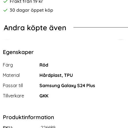
Frakt från 19 kr
30 dagar öppet köp
Andra köpte även
-25%
vart/Röd
EEKE Samsung Galaxy S24 Plus Fodral Läder Rosa/Röd
Galaxy S24 Plus Skal Xtreme Shock
Sam
Egenskaper
Egenskaper/attribut för denna produkt
Attribut
Värde
Färg
Röd
Material
Hårdplast, TPU
Passar till
Samsung Galaxy S24 Plus
Tillverkare
GKK
Produktinformation
Galaxy S24 Plus Skal Xtreme
Samsung Galaxy S24 Plus
Shockproof Hybrid Mörk Blå
Skal Shockproof Ring Hybrid
SKU:
226689