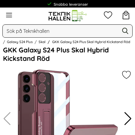
Snabba leveranser
Frakt från 19 kr
Meny
Mina favorit
Sök
Ge
Sök på Teknikhallen
g
Galaxy S24 Plus
Skal
GKK Galaxy S24 Plus Skal Hybrid Kickstand Röd
Hoppa
GKK Galaxy S24 Plus Skal Hybrid
över
Kickstand Röd
Bilder
Mar