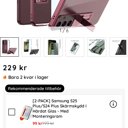
1
/
6
Handla denna produkt GKK Galaxy S24 Plus Skal Hybrid Ki
pris
229 kr
Bara 2 kvar i lager
Rekommenderade tillbehör
[2-PACK] Samsung S25
Plus/S24 Plus Skärmskydd I
Info
mer in
Härdat Glas - Med
Monteringsram
rea pris
tidigare pris
99 kr
199 kr