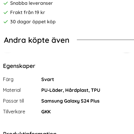
Snabba leveranser
Frakt från 19 kr
30 dagar öppet köp
Andra köpte även
gSafe Matt Lavender Ash
ng Galaxy S24 Plus Skal Ring Blå
GKK Galaxy S24 Plus Skal Hybrid L
Sam
Egenskaper
Egenskaper/attribut för denna produkt
Attribut
Värde
Färg
Svart
Material
PU-Läder, Hårdplast, TPU
Passar till
Samsung Galaxy S24 Plus
Tillverkare
GKK
Produktinformation