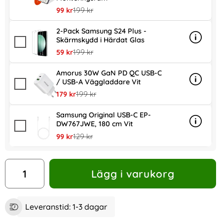
rea pris
tidigare pris
99 kr
199 kr
2-Pack Samsung S24 Plus -
Skärmskydd i Härdat Glas
Info
mer in
rea pris
tidigare pris
59 kr
199 kr
Amorus 30W GaN PD QC USB-C
/ USB-A Väggladdare Vit
Info
mer in
rea pris
tidigare pris
179 kr
199 kr
Samsung Original USB-C EP-
DW767JWE, 180 cm Vit
Info
mer in
rea pris
tidigare pris
99 kr
129 kr
antal
Lägg i varukorg
Leveranstid:
1-3 dagar