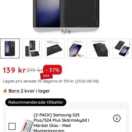
1
/
6
Handla denna produkt GKK Galaxy S24 Plus Skal Hybrid Läde
rea pris
139 kr
tidigare pris
Priset är nedsatt med
219 kr
- 37%
Prishistorik
Lägsta pris senaste 30 dagarna är 139 kr (2026-08-08)
Bara 2 kvar i lager
Rekommenderade tillbehör
[2-PACK] Samsung S25
Plus/S24 Plus Skärmskydd I
Info
mer in
Härdat Glas - Med
Monteringsram