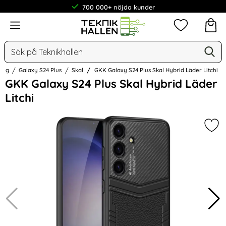
700 000+ nöjda kunder
Meny
Mina favorit
Sök
Ge
Sök på Teknikhallen
ung
Galaxy S24 Plus
Skal
GKK Galaxy S24 Plus Skal Hybrid Läder Litchi
Hoppa
GKK Galaxy S24 Plus Skal Hybrid Läder
över
Litchi
Bilder
Mark