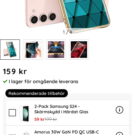
1
/
4
Handla denna produkt GKK Galaxy S24 Skal Härdat Glas El
pris
159 kr
I lager för omgående leverans
Tillgänglighet:
Rekommenderade tillbehör
2-Pack Samsung S24 -
Skärmskydd i Härdat Glas
Info
mer in
rea pris
tidigare pris
59 kr
199 kr
Amorus 30W GaN PD QC USB-C