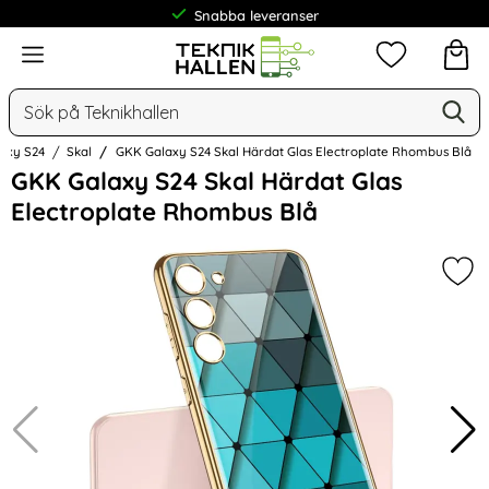
Frakt från 19 kr
Meny
Mina favorit
Sök
Ge
Sök på Teknikhallen
axy S24
Skal
GKK Galaxy S24 Skal Härdat Glas Electroplate Rhombus Blå
Hoppa
GKK Galaxy S24 Skal Härdat Glas
över
Electroplate Rhombus Blå
Bilder
Mar