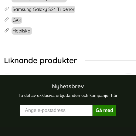
Samsung Galaxy S24 Tillbehör
GKK
Mobilskal
Liknande produkter
-21%
-32%
ay
ng Galaxy A15 5G Skal Läderbelagt Med Kortfack Svart
GKK Samsung Galaxy S25 Ultra Skal
GKK
Nyhetsbrev
Ta del av exklusiva erbjudanden och kampanjer här
Gå med
Sidfot Blandad info och länkar