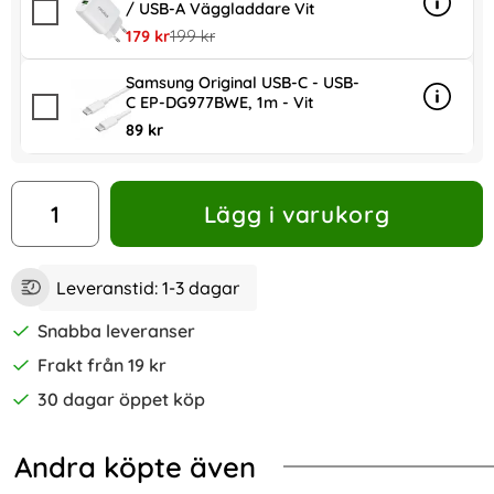
/ USB-A Väggladdare Vit
Info
mer in
rea pris
tidigare pris
179 kr
199 kr
Samsung Original USB-C - USB-
C EP-DG977BWE, 1m - Vit
Info
mer in
89 kr
antal
Lägg i varukorg
Leveranstid:
1-3 dagar
Snabba leveranser
Frakt från 19 kr
30 dagar öppet köp
Andra köpte även