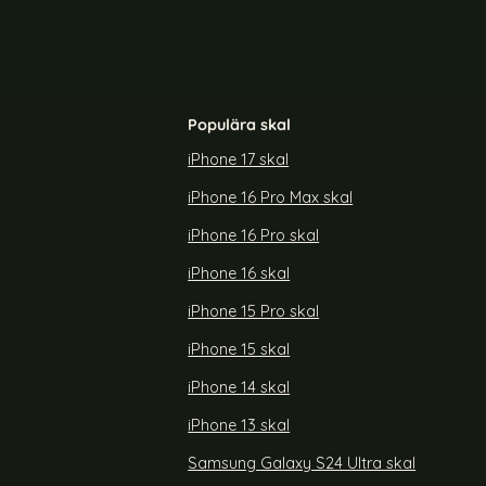
Populära skal
iPhone 17 skal
iPhone 16 Pro Max skal
 Super Frost
DUX DUCIS Samsung Galaxy S25 Ultra Skal
Aimo Series Svart
iPhone 16 Pro skal
Art. nr 236060
rea pris
89 kr
tidigare pris
119 kr
iPhone 16 skal
3 FE Skal Super Frost Shield Pro Grön
Köp
DUX DUCIS Samsung Galaxy S25 Ultr
Köp
Lagervara
Tillgänglighet:
iPhone 15 Pro skal
iPhone 15 skal
iPhone 14 skal
iPhone 13 skal
Samsung Galaxy S24 Ultra skal