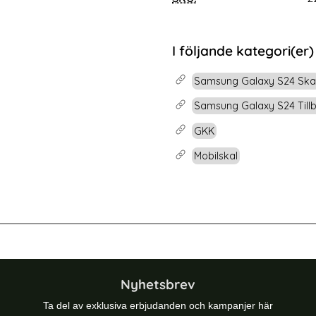
rea pris
159 kr
nde Privacy
laxy Watch 8 46/44/40 mm Armband Metall Svart
Köp
GKK Galaxy S24 Skal
Snart slutsåld!
I följande kategori(er)
Samsung Galaxy S24 Ska
Samsung Galaxy S24 Till
GKK
Mobilskal
 Skal Transparent TPU
ENKAY Samsung Galaxy S23 Ultra S
Nyhetsbrev
Ta del av exklusiva erbjudanden och kampanjer här