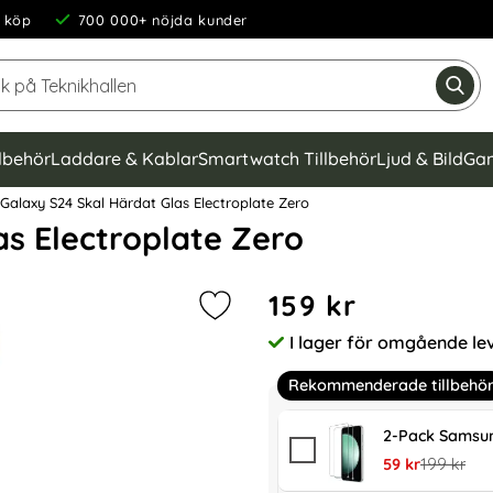
 köp
700 000+ nöjda kunder
Sök på Teknikhallen
Gen
llbehör
Laddare & Kablar
Smartwatch Tillbehör
Ljud & Bild
Gam
alaxy S24 Skal Härdat Glas Electroplate Zero
s Electroplate Zero
Handla denna produkt GKK G
pris
159 kr
Markera gKK Galaxy S24 Skal Härda
I lager för omgående le
Tillgänglighet:
Rekommenderade tillbehö
2-Pack Samsun
rea pris
tidigare pr
59 kr
199 kr