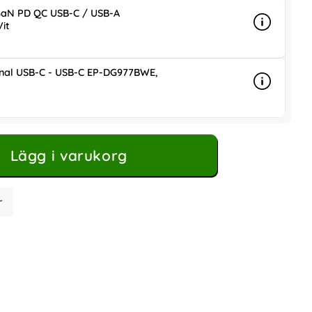
aN PD QC USB-C / USB-A
it
Info
mer info
ris
nal USB-C - USB-C EP-DG977BWE,
Info
mer info 
Lägg i varukorg
r