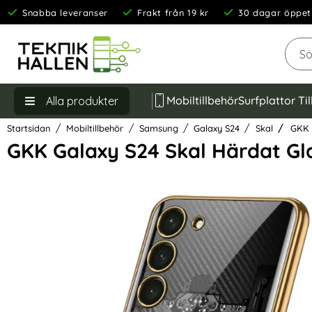
Snabba leveranser
Frakt från 19 kr
30 dagar öppet
Sök
Mobiltillbehör
Surfplattor Ti
Alla produkter
Startsidan
Mobiltillbehör
Samsung
Galaxy S24
Skal
GKK G
GKK Galaxy S24 Skal Härdat Gla
Hoppa
över
Bilder