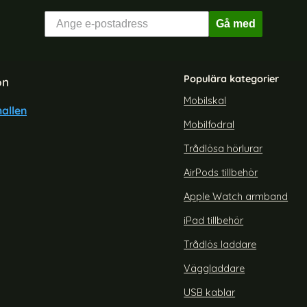
Gå med
Populära kategorier
on
Mobilskal
allen
Mobilfodral
sung Galaxy S23 Ultra Skal
NILLKIN Galaxy S23 FE Skal
Shockproof TPU
Shield Pro Grön
Trådlösa hörlurar
Art. nr 223673
rea pris
189 kr
AirPods tillbehör
TPU
AY Samsung Galaxy S23 Ultra Skal Shockproof TPU
Köp
NILLKIN Galaxy S2
Snart slutsåld!
Apple Watch armband
iPad tillbehör
Trådlös laddare
Väggladdare
USB kablar