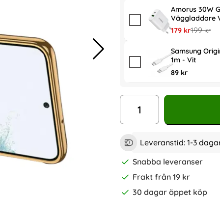
Amorus 30W G
Väggladdare V
rea pris
tidigare p
179 kr
199 kr
Samsung Origi
1m - Vit
89 kr
antal
Leveranstid:
1-3 daga
Snabba leveranser
Frakt från 19 kr
30 dagar öppet köp